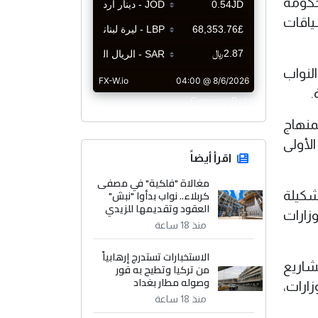
حكومة
سياقات
لنواب
.
CurrencyRate
منهاج
لأولى
اقرأ أيضاً
مغالاة "فلكية" في مصفى
كربلاء.. نواب بدأوا "نبش"
شكيلة
العقود وتقديمها للزيدي
زارات
منذ 18 ساعة
الاستخبارات تستدرج إرهابياً
شاريع
من تركيا وتطيح به فور
وصوله مطار بغداد
ى أربع وزارات،
منذ 18 ساعة