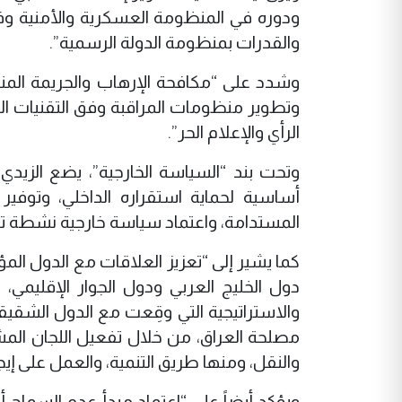
ودوره في المنظومة العسكرية والأمنية وفقا
والقدرات بمنظومة الدولة الرسمية”.
وشدد على “مكافحة الإرهاب والجريمة المنظ
وتطوير منظومات المراقبة وفق التقنيات الح
الرأي والإعلام الحر”.
وتحت بند “السياسة الخارجية”، يضع الزيدي 
أساسية لحماية استقراره الداخلي، وتوفير 
المستدامة، واعتماد سياسة خارجية نشطة تق
كما يشير إلى “تعزيز العلاقات مع الدول المؤث
دول الخليج العربي ودول الجوار الإقليمي،
والاستراتيجية التي وقِعت مع الدول الشقيق
مصلحة العراق، من خلال تفعيل اللجان المش
والنقل، ومنها طريق التنمية، والعمل على إي
ويؤكد أيضاً على “اعتماد مبدأ عدم السماح أن