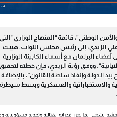
الأمن الوطني”، قائمة “المنهاج الوزاري” التي
علي الزيدي، إلى رئيس مجلس النواب، هيبت
عضاء البرلمان مع أسماء الكابينة الوزارية
نيابية”. ووفق رؤية الزيدي، فإن خطته لتحقيق
ح بيد الدولة وإنفاذ سلطة القانون”، بالإضافة
منية والاستخباراتية والعسكرية وبسط سيطرة
حشد الشعبي بما يعزز قدراته القتالية وتحديد مسؤولياته و