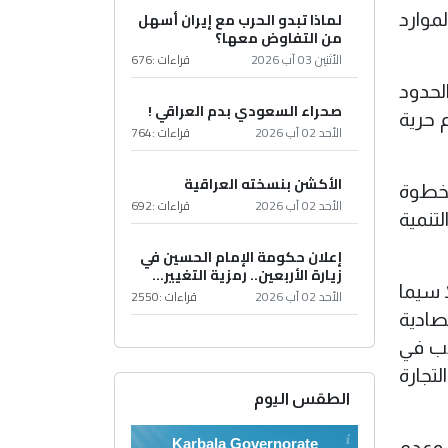
لماذا تبدو الحرب مع إيران أسهل
موارد
من التفاوض معها؟
الأثنين 03 آب 2026
قراءات :
676
لحدود
صحراء السعودي بدم العراقي !
 حرية
الأحد 02 آب 2026
قراءات :
764
الأكشن بنسخته العراقية
كخطوة
الأحد 02 آب 2026
قراءات :
692
تنمية
إعلان حكومة الإمام الحسين في
زيارة الأربعين.. رمزية التغيير...
ا سيما
الأحد 02 آب 2026
قراءات :
2550
صادية
صب في
تجارة
الطقس اليوم
Karbala Governorate
، وعدم