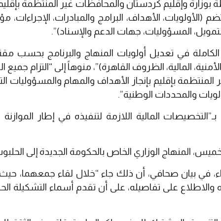
طة بوزارة وإقليم كردستان والمحافظات غير المنتظمة بإقليم
الأولويات، الأهداف، البرامج والمبادرات، الإجراءات، م
التمويل، المسؤوليات، جهات الدعم والإسناد)”.
 الكاملة في تعديل أولويات المنهاج والبرنامج بحسب مق
منية، المالية، الظروف القاهرة)”، منوهاً إلى “التزام جميع ال
المنتظمة بإقليم بإنجاز الأهداف والمهام والمسؤوليات الت
لويات والمحددات الوطنية”.
ـ”التخصيصات المالية اللازمة لتنفيذه في إطار الموازنة ا
خميس، المنهاج الوزاري الخاص بالحكومة الجديدة إلى الحلبو
ء، في بيان صحافي، أن ذلك جاء “خلال لقاء جمعهما، حيث
 والاطلاع على تفاصيله، على أن تقدم أسماء التشكيلة الح