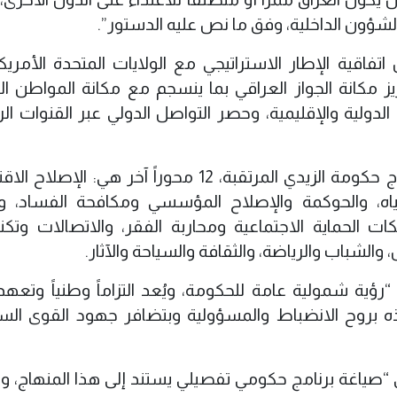
الشؤون الداخلية، وفق ما نص عليه الدستور”.
تفاقية الإطار الاستراتيجي مع الولايات المتحدة الأمريكي
 مكانة الجواز العراقي بما ينسجم مع مكانة المواطن ال
ل الدولية والإقليمية، وحصر التواصل الدولي عبر القنوات ا
وبالإضافة إلى البندين المذكورين، ضمّ منهاج حكومة الزيدي المرتقبة، 12 محوراً آخر هي:
لمياه، والحوكمة والإصلاح المؤسسي ومكافحة الفساد، وال
ات الحماية الاجتماعية ومحاربة الفقر، والاتصالات وتكنو
الشباب والرياضة، والثقافة والسياحة والآثار.
“رؤية شمولية عامة للحكومة، ويُعد التزاماً وطنياً وتعهدا
ه بروح الانضباط والمسؤولية وبتضافر جهود القوى الس
 “صياغة برنامج حكومي تفصيلي يستند إلى هذا المنهاج، 