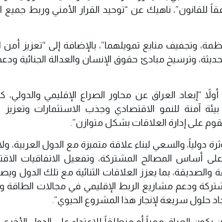
ً للقانون”، ناهيك عن “توحيد القرار الأمني وربط جميع ال
مة، وتجفيف منابع تمويلهما”، بالإضافة إلى “تعزيز أمن ا
ديثة، وترسيخ مبادئ حقوق الإنسان والعدالة الجنائية ودعم
أولاً “إبعاد العراق عن محاور الصراع الإقليمي والدولي، 
بيئة آمنة للنمو الاقتصادي وجذب الاستثمارات وتعزيز ال
وم على إدارة العلاقات بشكل متوازن”.
رة دولياً، والسعي لبناء علاقة متميزة مع الدول العربية، ول
 على أساس المصالح المشتركة، وتفعيل الاتفاقيات الاقت
ة والصديقة، بما يعزز العلاقات الثنائية مع تلك الدول وي
تركة ودعم مشاريع الربط الإقليمي في مجالات الطاقة وال
جاد حلول سريعة لإنجاز هذا المشروع الحيوي”.
 يكون العراق ممراً أو منطلقاً للاعتداء على الدول الأخرى