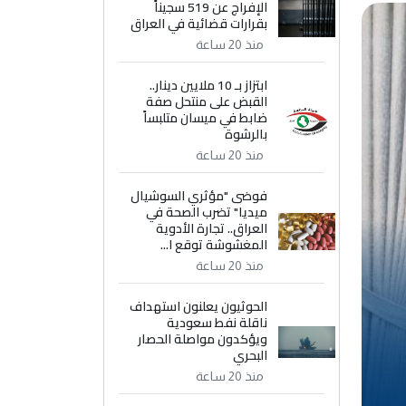
الإفراج عن 519 سجيناً
بقرارات قضائية في العراق
منذ 20 ساعة
ابتزاز بـ 10 ملايين دينار..
القبض على منتحل صفة
ضابط في ميسان متلبساً
بالرشوة
منذ 20 ساعة
فوضى "مؤثري السوشيال
ميديا" تضرب الصحة في
العراق.. تجارة الأدوية
المغشوشة توقع ا...
منذ 20 ساعة
الحوثيون يعلنون استهداف
ناقلة نفط سعودية
ويؤكدون مواصلة الحصار
البحري
منذ 20 ساعة