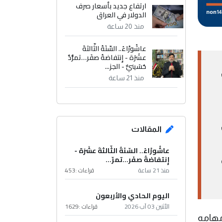
ارتفاع جديد بأسعار صرف
الدولار في العراق
منذ 20 ساعة
عاشُورْاءُ.. السّنَةُ الثّالثةَ
عشَرَة - إِنتفاضةُ صفَر…تمرُّدٌ
حُسَينيٌّ - الجز...
منذ 21 ساعة
المقالات
عاشُورْاءُ.. السّنَةُ الثّالثةَ عشَرَة -
إِنتفاضةُ صفَر…تمرّ...
منذ 21 ساعة
قراءات :
453
اليوم الحادي والأربعون
الأثنين 03 آب 2026
قراءات :
1629
مهامه