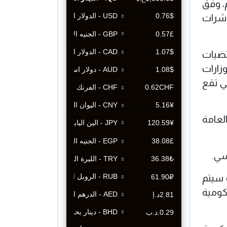
، وفق
ؤشرات
تضيات
وزارات
ي تقع
لعامة
سي.
 سيتم
كومية