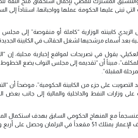
ون والتنسيق المشترك للمضي بإكمال استحقاق منح الثقة لل
لتي تبنى عليها الحكومة عملها وواجباتها، استناداً إلى ال
لزيدي كابينته الوزارية “كاملة أو منقوصة” إلى مجلس ا
ياسية بعد أسماء مرشحيها لشغل الحقائب في الكابينة الجديدة
العكيلي، يقول في تصريحات لمواقع إخبارية محلية، إن “ال
لمكلف”، مبيناً أن “تقديمه إلى مجلس النواب يضع الخطوط ا
رحلة المقبلة”.
 التصويت على جزء من الكابينة الحكومية”، موضحاً أن “الت
لى وزارات النفط والداخلية والمالية إلى جانب بعض الو
 منسجماً مع المنهاج الحكومي السابق بهدف استكمال الم
الخدمية وعدم تعطيلها”، لافتاً إلى أن “ائتلاف الإعمار يمتلك 51 مقعداً في البرلمان وحصل عل