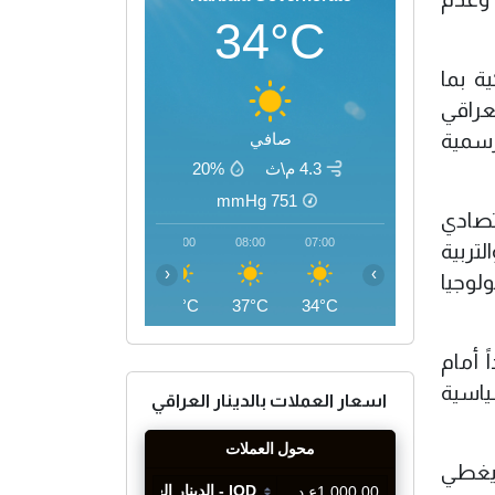
34°C
ة بما
عراقي
لرسمية
صافي
4.3 م\ث
20%
mmHg
751
 الإصلاح الاقتصادي
11:00
10:00
09:00
08:00
07:00
تربية
‹
›
لوجيا
44°C
42°C
40°C
37°C
34°C
ً أمام
ياسية
اسعار العملات بالدينار العراقي
ويغطي