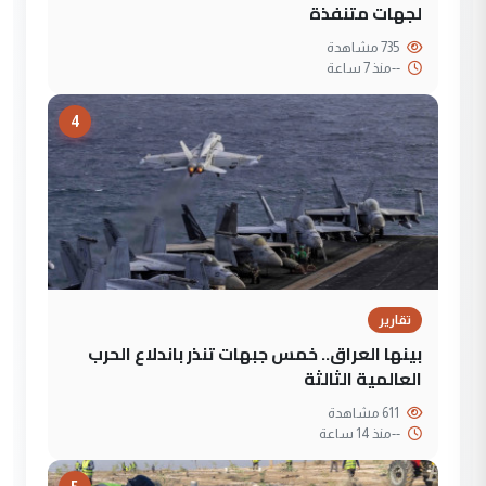
لجهات متنفذة
735 مشاهدة
--
منذ 7 ساعة
4
تقارير
بينها العراق.. خمس جبهات تنذر باندلاع الحرب
العالمية الثالثة
611 مشاهدة
--
منذ 14 ساعة