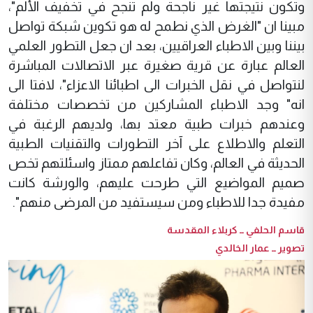
وتكون نتيجتها غير ناجحة ولم تنجح في تخفيف الألم"،
مبينا ان "الغرض الذي نطمح له هو تكوين شبكة تواصل
بيننا وبين الاطباء العراقيين، بعد ان جعل التطور العلمي
العالم عبارة عن قرية صغيرة عبر الاتصالات المباشرة
لنتواصل في نقل الخبرات الى اطبائنا الاعزاء"، لافتا الى
انه" وجد الاطباء المشاركين من تخصصات مختلفة
وعندهم خبرات طبية معتد بها، ولديهم الرغبة في
التعلم والاطلاع على آخر التطورات والتقنيات الطبية
الحديثة في العالم، وكان تفاعلهم ممتاز واسئلتهم تخص
صميم المواضيع التي طرحت عليهم، والورشة كانت
مفيدة جدا للاطباء ومن سيستفيد من المرضى منهم".
قاسم الحلفي ــ كربلاء المقدسة
تصوير ــ عمار الخالدي