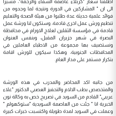
اطلقنا شعار "كربلاء عاصمة الشفاء والرحمة"، مشيرا
الى ان " المشاركين في الدورة ونتيجة لما وجدوه من
فوائد علمية حديثة عدة طلبوا من هيئة الصحة والتعليم
تنظيم ورش عمل اخرى قادمة، وستكون لنا ورشة عمل
قادمة في مؤسسة الثقلين لعلاج الاورام في محافظة
البصرة في شهر حزيران المقبل، وبنفس العنوان
ونستضيف بها مجموعة من الاطباء العاملين في
المحافظات الجنوبية، وهكذا سيكون للورش اقامة
بتكرار مستمر على مدار العام.
من جانبه اكد المحاضر والمدرب في هذه الورشة
والمتخصص بطب الالام والتحفيز العصبي الدكتور "علاء
عريبي" القادم من السويد في تصريح خص به وكالة نون
الخبرية انا " جئت من العاصمة السويدية "ستوكهولم "
وعملت في السويد لمدة طويلة واكتسبت خبرات كبيرة