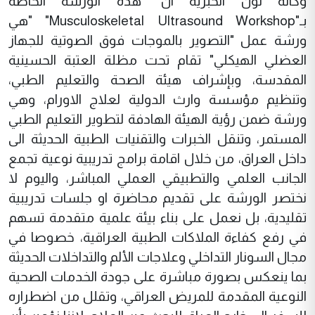
وكالة نون الخبرية ان" هذه الورشة الخاصة
بـ"Musculoskeletal Ultrasound Workshop" "هي
ورشة عمل "التصوير بالموجات فوق الصوتية للجهاز
العضلي الهيكلي" تقام تحت مظلة العتبة الحسينية
المقدسة، وبإشراف هيئة الصحة والتعليم الطبي،
وتنظيم مؤسسة وارث الدولية لعلاج الاورام، وهي
ورشة ضمن رؤية الهيئة الهادفة لتطوير التعليم الطبي
المستمر، وتنقل الخبرات والتقنيات الطبية الحديثة الى
داخل العراق، من خلال اقامة برامج تدريبية نوعية تجمع
الجانب العلمي والتطبيقي العملي المباشر، واليوم لا
نختصر الورشة على تقديم محاضرة او جلسات تدريبية
تقليدية، بل نعمل على بناء بيئة علمية متقدمة تسهم
في رفع كفاءة الملاكات الطبية العراقية، خصوصا في
مجال السونار التداخلي وعلاجات الألم والتداخلات الحديثة
بما ينعكس بصورة مباشرة على جودة الخدمات الصحية
النوعية المقدمة للمريض العراقي، وتقلل من اضطراره