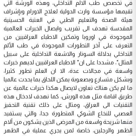
في تخصص طب الالم التداخلي، وهذه الورشة التي
تقيمها مؤسسة وارث الدولية لعلاج الاورام وبإشراف
هيئة الصحة والتعليم الطبي في العتبة الحسينية
المقدسة تهدف الى تقريب وايصال الخبرات العالمية
الموجودة في اوروبا وتمكين الاطباء العراقيين من
التعرف على آخر التطورات الموجودة في طب الألم
التداخلي بدلالة السونار والاشعة التداخلية على سبيل
المثال"، مشددا على ان" الاطباء العراقيين لديهم خبرات
واسعة في مجالات عدة، الا ان العلم تطور كثيرا،
وبشكل متسارع وبصعوبة يمكن اللحاق بما يحدث عالميا
ما لم يكن هناك تعاون لايصال هكذا خبرات عالمية عن
طريق اقامة مثل هذه الورش، كما نهدف لادخال هذه
التقنيات الى العراق، ومثال على ذلك تقنية التحفيز
العصبي للنخاع الشوكي المتطورة جدا، والتي يستفيد
منها شريحة واسعة من المرضى الذين يشكون من آلام
الظهر والرجلين، خاصة لمن يجري عملية في الظهر