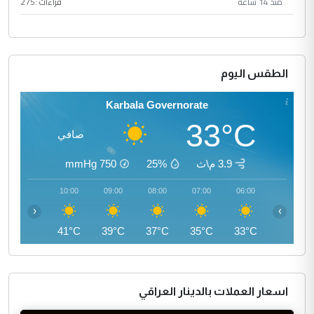
منذ 14 ساعة
قراءات :
275
الطقس اليوم
Karbala Governorate
33°C
صافي
3.9 م\ث
25%
750
mmHg
11:00
10:00
09:00
08:00
07:00
06:00
‹
›
43°C
41°C
39°C
37°C
35°C
33°C
اسعار العملات بالدينار العراقي