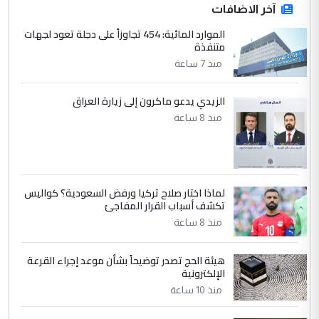
الدول الشقيقة
آخر الاضافات
الموارد المائية: 454 تجاوزاً على دجلة تعود لجهات
4
متنفذة
يوسف غزوان عصمت
منذ 7 ساعة
التعليق : بكالوريوس فيزياء طبية متزوج و
زوجتي أيضا بكالوريوس سكني بغداد أرغب في
إكمال دراستي داخل ...
الزيدي يدعو ماكرون إلى زيارة العراق
السعودية توافق على الاستمرار في
منذ 8 ساعة
الموضوع :
إعطاء 100 منحة دراسية للطلبة العراقيين في
جامعاتها سنويا
لماذا اختار صلاح تركيا ورفض السعودية؟ كواليس
5
عبد الأمير جاسم هليل
تكشف أسباب القرار المفاجئ
التعليق : نحن اباء الطلاب الأوائل على العراق
منذ 8 ساعة
نتشرف بلقاء السيد احمد الصافي في العتبات
الحسنية لزرع ...
هيئة الحج تصدر توضيحاً بشأن موعد إجراء القرعة
مكتب السيد احمد الصافي : لا يوجود
الإلكترونية
الموضوع :
لدينا اي حساب على الفيس بوك وتويتر
منذ 10 ساعة