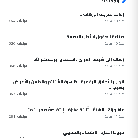
المقالات
إعادة تعريف الإرهاب ..
منذ 10 ساعة
قراءات :
444
صناعة العقول لا تُدار بالبصمة
منذ 10 ساعة
قراءات :
320
رسالة إلى شيعة العراق.. استعدوا يرحمكم الله
منذ 11 ساعة
قراءات :
348
انهيار الأخلاق الرقمية.. ظاهرة الشتائم والطعن بالأعراض
بسبب...
منذ 11 ساعة
قراءات :
347
عاشُورْاءُ.. السّنَةُ الثّالثةَ عشَرَة - إِنتفاضةُ صفَر…تمرّ...
منذ 14 ساعة
قراءات :
291
خيوط الظل.. الاكتفاء بالجميلي