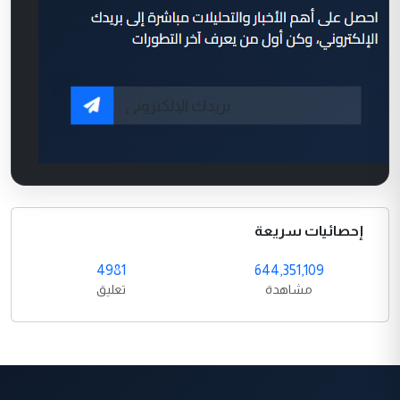
إحصائيات سريعة
4981
644,351,109
مشاهدة
تعليق