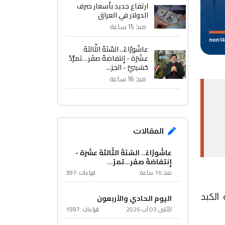
ارتفاع جديد بأسعار صرف
الدولار في العراق
منذ 15 ساعة
عاشُورْاءُ.. السّنَةُ الثّالثةَ
عشَرَة - إِنتفاضةُ صفَر…تمرُّدٌ
حُسَينيٌّ - الجز...
منذ 16 ساعة
المقالات
عاشُورْاءُ.. السّنَةُ الثّالثةَ عشَرَة -
إِنتفاضةُ صفَر…تمرّ...
منذ 16 ساعة
قراءات :
397
الكبد
اليوم الحادي والأربعون
الأثنين 03 آب 2026
قراءات :
1597