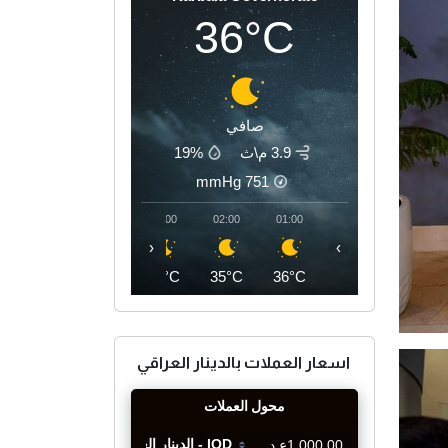
36°C
صافي
3.9 م\ث
19%
mmHg
751
05:00
04:00
03:00
02:00
01:00
‹
›
33°C
34°C
34°C
35°C
36°C
اسعار العملات بالدينار العراقي