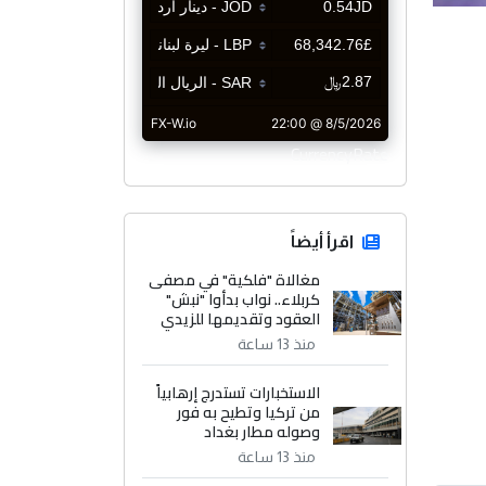
CurrencyRate
اقرأ أيضاً
مغالاة "فلكية" في مصفى
كربلاء.. نواب بدأوا "نبش"
العقود وتقديمها للزيدي
منذ 13 ساعة
الاستخبارات تستدرج إرهابياً
من تركيا وتطيح به فور
وصوله مطار بغداد
منذ 13 ساعة