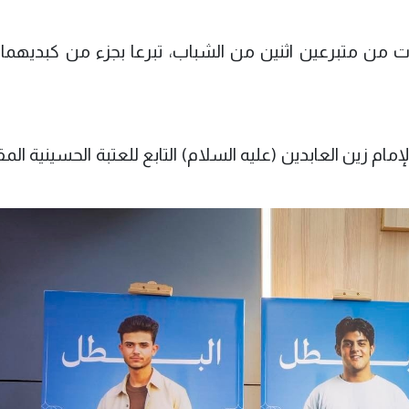
ات من متبرعين اثنين من الشباب، تبرعا بجزء من كبديهما ل
ام زين العابدين (عليه السلام) التابع للعتبة الحسينية ال