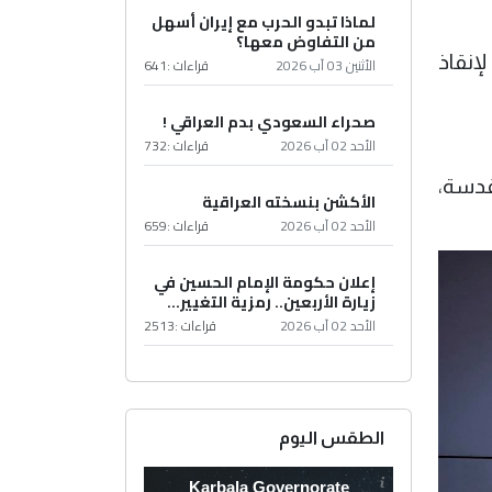
لماذا تبدو الحرب مع إيران أسهل
من التفاوض معها؟
إنقاذ
الأثنين 03 آب 2026
قراءات :
641
صحراء السعودي بدم العراقي !
الأحد 02 آب 2026
قراءات :
732
مقدسة،
الأكشن بنسخته العراقية
الأحد 02 آب 2026
قراءات :
659
إعلان حكومة الإمام الحسين في
زيارة الأربعين.. رمزية التغيير...
الأحد 02 آب 2026
قراءات :
2513
الطقس اليوم
Karbala Governorate