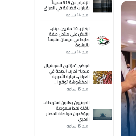
الإفراج عن 519 سجيناً
بقرارات قضائية في العراق
منذ 14 ساعة
ابتزاز بـ 10 ملايين دينار..
القبض على منتحل صفة
ضابط في ميسان متلبساً
بالرشوة
منذ 14 ساعة
فوضى "مؤثري السوشيال
ميديا" تضرب الصحة في
العراق.. تجارة الأدوية
المغشوشة توقع ا...
منذ 15 ساعة
الحوثيون يعلنون استهداف
ناقلة نفط سعودية
ويؤكدون مواصلة الحصار
البحري
منذ 15 ساعة