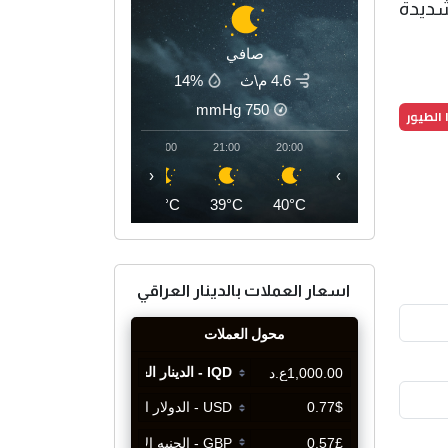
 شديدة
صافي
4.6 م\ث
14%
mmHg
750
 الطيور
00:00
23:00
22:00
21:00
20:00
‹
›
36°C
37°C
38°C
39°C
40°C
اسعار العملات بالدينار العراقي