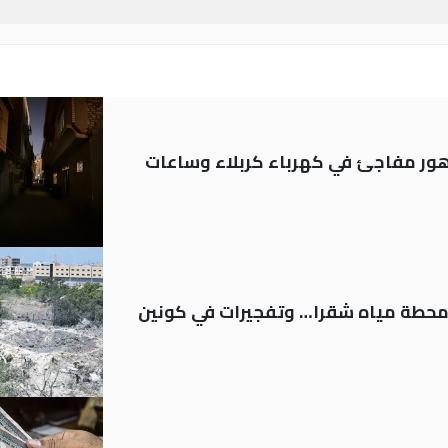
 تدهور مفاجئ في كهرباء كربلاء وساعات
ر محطة مياه شقرا… وتفجيرات في كونين