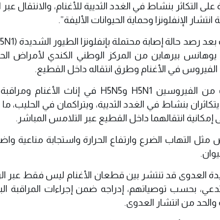
على التكاثر بنشاط في الغدد الثديية للأغنام، والانتقال عبر 
نتشار الإنفلونزا وحماية الحيوانات الأليفة”.
دة يوهانس بيرهاين من المركز الوطني الكندي لأمراض الحي
الفيروس في الأغنام وطرق انتقاله داخل القطيع.
وخلال التجارب، قام الباحثون بحقن جزيئات من الفيروسين H5N1 وH5N5 في إناث الأ
كاثران بنشاط في الغدد الثديية، ويتراكمان في الحليب، ما
لى إمكانية انتقالهما داخل القطيع عبر التلامس المباشر.
مثل التهاب الضرع وارتفاع الحرارة واستجابة مناعية واضح
وان.
يدة العدوى قد تنتشر بين قطعان الأغنام ليس فقط عبر الرذ
دعي، بحسب توصياتهم، إدراجه ضمن إجراءات المراقبة الب
ة والحد من انتشار العدوى.