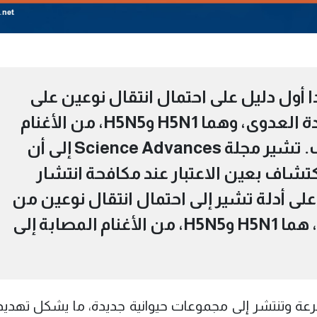
أول دليل على احتمال انتقال نوعين على
الأقل من إنفلونزا الطيور شديدة العدوى، وهما H5N1 وH5N5، من الأغنام
المصابة إلى صغارها عبر الحليب. تشير مجلة Science Advances إلى أن
كتشاف بعين الاعتبار عند مكافحة انتشار
 على أدلة تشير إلى احتمال انتقال نوعين من
إنفلونزا الطيور شديدة العدوى، هما H5N1 وH5N5، من الأغنام المصابة إلى
عة وتنتشر إلى مجموعات حيوانية جديدة، ما يشكل تهديدا 