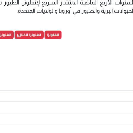
السنوات الأربع الماضية الانتشار السريع لإنفلونزا الطيور
انفلونزا
انفلونزا الخنازير
انفلونزا