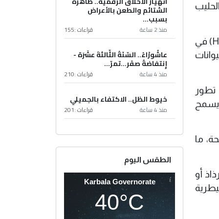
انهيار الأخلاق الرقمية.. ظاهرة
الحليب
الشتائم والطعن بالأعراض
بسبب...
منذ 2 ساعة
قراءات :
155
وبحسب الدراسة، فقد انطلقت هذه الأبحاث بعد رصد حالة إصابة محتملة بإنفلونزا الطيور الشديدة (H5N1) في
عاشُورْاءُ.. السّنَةُ الثّالثةَ عشَرَة -
وانات
إِنتفاضةُ صفَر…تمرّ...
منذ 4 ساعة
قراءات :
210
غنام ومراقبة تطور
خيوط الظل.. الاكتفاء بالجميلي
 يسمح
منذ 4 ساعة
قراءات :
201
ة، ما
الطقس اليوم
اذ أو
Karbala Governorate
يطرية
40°C