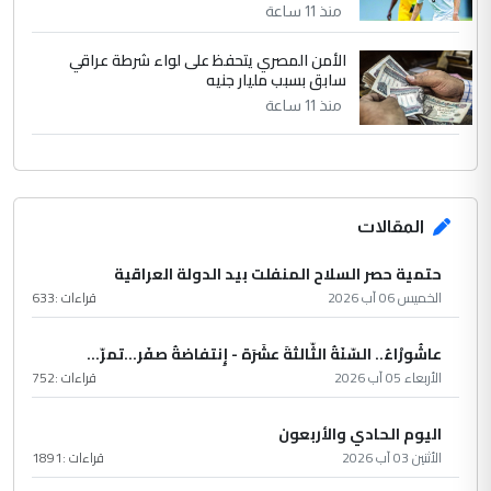
منذ 11 ساعة
الأمن المصري يتحفظ على لواء شرطة عراقي
سابق بسبب مليار جنيه
منذ 11 ساعة
المقالات
حتمية حصر السلاح المنفلت بيد الدولة العراقية
الخميس 06 آب 2026
قراءات :
633
عاشُورْاءُ.. السّنَةُ الثّالثةَ عشَرَة - إِنتفاضةُ صفَر…تمرّ...
الأربعاء 05 آب 2026
قراءات :
752
اليوم الحادي والأربعون
الأثنين 03 آب 2026
قراءات :
1891