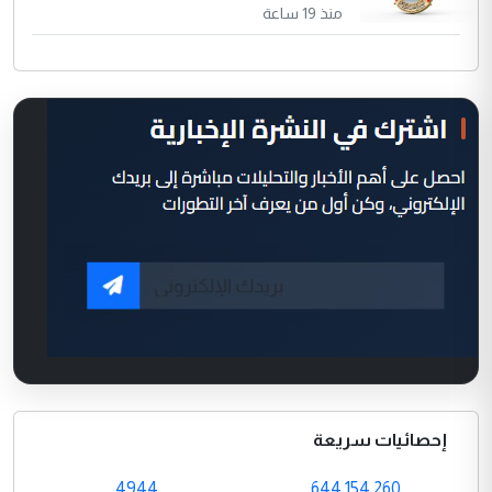
منذ 19 ساعة
إحصائيات سريعة
4944
644,154,260