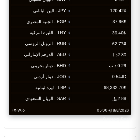
CurrencyRate