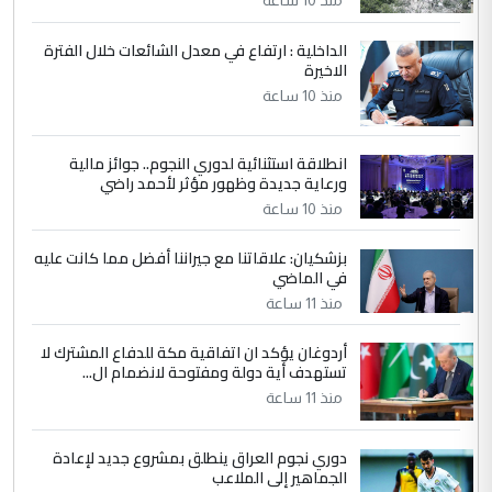
جنسية الرافد الثالث للعراق ومن اصول عريقة
ابا فرات ...
الداخلية : ارتفاع في معدل الشائعات خلال الفترة
الاخيرة
الجواهري يرد على صدام حسين سل
الموضوع :
مضجعيك يابن الزنا (نص كامل)
منذ 10 ساعة
انطلاقة استثنائية لدوري النجوم.. جوائز مالية
5
سردار
ورعاية جديدة وظهور مؤثر لأحمد راضي
التعليق : واحد من عصابة علي ماما يسقط
منذ 10 ساعة
جنسية الرافد الثالث للعراق ومن اصول عريقة
ابا فرات ...
بزشكيان: علاقاتنا مع جيراننا أفضل مما كانت عليه
في الماضي
الجواهري يرد على صدام حسين سل
الموضوع :
مضجعيك يابن الزنا (نص كامل)
منذ 11 ساعة
أردوغان يؤكد ان اتفاقية مكة للدفاع المشترك لا
تستهدف أية دولة ومفتوحة لانضمام ال...
منذ 11 ساعة
دوري نجوم العراق ينطلق بمشروع جديد لإعادة
الجماهير إلى الملاعب