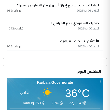
لماذا تبدو الحرب مع إيران أسهل من التفاوض معها؟
الأثنين 03 آب 2026
قراءات :
932
صحراء السعودي بدم العراقي !
الأحد 02 آب 2026
قراءات :
1012
الأكشن بنسخته العراقية
الأحد 02 آب 2026
قراءات :
925
الطقس اليوم
Karbala Governorate
36°C
صافي
3.4 م\ث
23%
750
mmHg