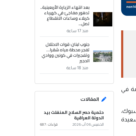
بعد انتهاء الزيارة الأربعينية..
تدهور مفاجئ في كهرباء
كربلاء وساعات الانقطاع
تصل...
منذ 17 ساعة
جنوب لبنان: قوات الاحتلال
تفجر محطة مياه شقرا…
وتفجيرات في كونين ووادي
الحجير
منذ 18 ساعة
ة هامة في
المقالات
سبوك،
حتمية حصر السلاح المنفلت بيد
الدولة العراقية
لسعيدة
الخميس 06 آب 2026
قراءات :
687