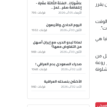
عاشُورْاءُ.. السّنَةُ الثّالثةَ عشَرَة -
 يقرر
إِنتفاضةُ صفَر…تمرّ...
الأربعاء 05 آب 2026
قراءات :
795
د، حان الوقت
اليوم الحادي والأربعون
الأثنين 03 آب 2026
قراءات :
1932
نيا هي
لماذا تبدو الحرب مع إيران أسهل
من التفاوض معها؟
الأثنين 03 آب 2026
قراءات :
969
كل من
 روعة
صحراء السعودي بدم العراقي !
الأحد 02 آب 2026
قراءات :
1048
شلونة
الأكشن بنسخته العراقية
الأحد 02 آب 2026
قراءات :
960
دوفسكي