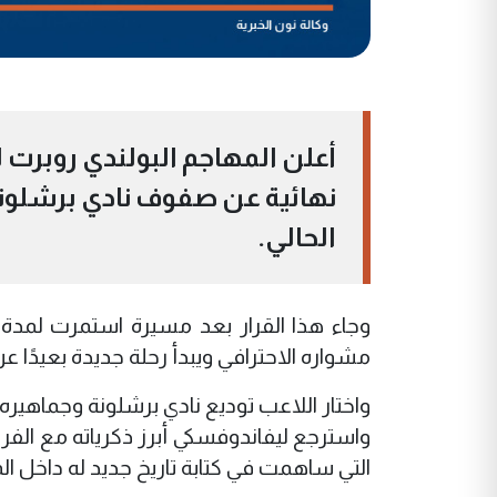
أعلن المهاجم البولندي روبرت 
نهائية عن صفوف نادي برشلون
الحالي.
مشواره الاحترافي ويبدأ رحلة جديدة بعيدًا ع
واختار اللاعب توديع نادي برشلونة وجماهي
واسترجع ليفاندوفسكي أبرز ذكرياته مع الفري
التي ساهمت في كتابة تاريخ جديد له داخل ا