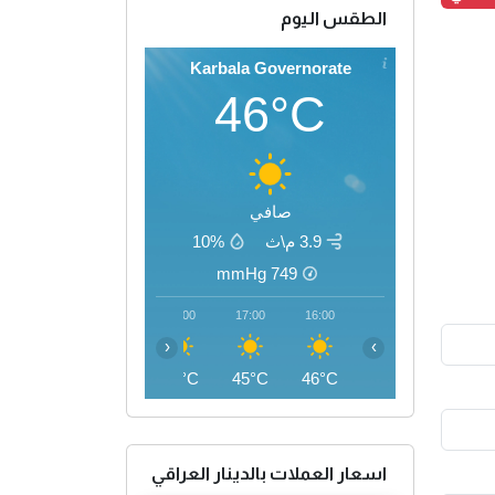
الطقس اليوم
Karbala Governorate
46°C
صافي
3.9 م\ث
10%
mmHg
749
20:00
19:00
18:00
17:00
16:00
‹
›
40°C
42°C
44°C
45°C
46°C
اسعار العملات بالدينار العراقي