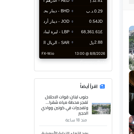
CurrencyRate
اقرأ أيضاً
جنوب لبنان: قوات الاحتلال
تفجر محطة مياه شقرا…
وتفجيرات في كونين ووادي
الحجير
منذ 18 ساعة
بعد انتهاء الزيارة الأربعينية..