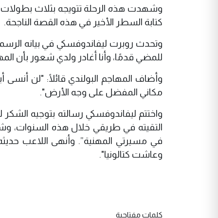
وشهدت هذه الرحلة تتويجه بثلاث بطولات، لي
كتابة السطر الأخير في هذه القصة الناجحة.
للمضي قدمًا، وأنا أغادر ولدي شعور بأن المهمة قد اكتملت
وأضاف المهاجم البولندي قائلًا: "لن أنسى أبد
مكاني المفضل على وجه الأرض".
واختتم ليفاندوفسكي رسالته بتوجيه الشكر لج
التقيته في طريقي خلال هذه السنوات، وشك
في مسيرتي المهنية”. وأنهى اللاعب حديثه ق
وعاشت كتالونيا".
كلمات مفتاحية