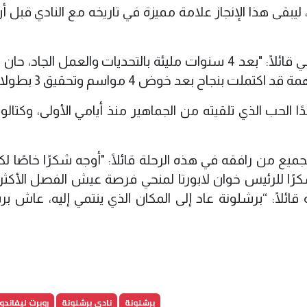
بقى هذا الإنجاز علامة مميزة في تاريخه مع النادي قبل أن
وتحدث روبرت ليفاندوفسكي في بيانه الرسمي قائلًا: "بعد 4 سنوات مليئة بالتحديات والعمل الجا
 بنجاح بعد خوض 4 مواسم وتحقيق 3 بطولات".
ًا الحب الذي تلقيته من الجماهير منذ أيامي الأولى، وكتالو
ميع من رافقه في هذه الرحلة قائلًا: "أوجه شكرًا خاصًا ل
رًا للرئيس خوان لابورتا لمنحي فرصة عيش الفصل الأكثر
ائلًا: “برشلونة عاد إلى المكان الذي ينتمي إليه، عاش بر
برشلونة
نادي برشلونة
روبرت ليفان