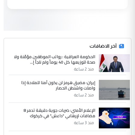
التعليق : هل أستطيع الحصول على هذه
المسرحيات ...
كربلاء :اصدار اربع مسرحيات للشاعر رضا
الموضوع :
الخفاجي
4
آخر الاضافات
صلاح مهدي حسن
الحكومة العراقية : رواتب الموظفين مؤمّنة ولا
التعليق : صلاح مهدي حسن ...
صحة لتوزيعها كل 40 يوماً ولم نلجأ إ...
هيئة الحج تصدر قرارا يخص "لم الشمل"
الموضوع :
منذ 2 ساعة
وتعديل استمارة قرعة الحج
إيران: مضيق هرمز لن يكون آمنا للملاحة إذا
واصلت واشنطن الحصار
5
صلاح مهدي حسن
منذ 2 ساعة
التعليق : صلاح مهدي حسن ...
هيئة الحج تصدر قرارا يخص "لم الشمل"
الإعلام الأمني: ضربات جوية دقيقة تدمر 8
الموضوع :
مضافات لإرهابي "داعش" في كركوك
وتعديل استمارة قرعة الحج
منذ 3 ساعة