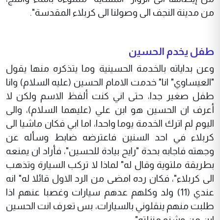
من مدينة النجف الى وصولنا الى كربلاء المقدسة".
طفل يخدم الحسين
وعن بداياته بالخدمة الحسينية وما يتذكره منها يقول
"العيساوي" انا" خدمت الامام الحسين (عليه السلام) وانا
طفل صغير جدا، حتى اني كنت ألفظ الاسم ولكن لا
أعرف ان الحسين هو ابن علي (عليهما السلام)، والى
اليوم لم اترك الخدمة يوما واحدا، اما ابي فكان ماشيا الى
كربلاء في احد السنين فاعترضه ضابط وسأله عن
وجهته فاجابه بحدة "رايح بيادة للحسين"، فأراد ان يمنعه
بطريقة ملتوية وقال له" لماذا لا تركب السيارة وتذهب
الى كربلاء"، فكان رده امضى من الرد الاول قائلا له" انه
عندي (11) ولد وكلهم عدهم سيارات وغصبا عنهم اذا
طلبت منهم ينقلوني بالسيارات، بس تعرف انت الحسين
ابن من وشنو منزلته".