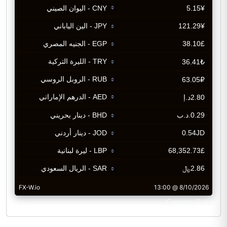
CurrencyRate