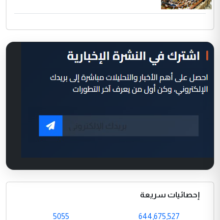
إحصائيات سريعة
5055
644,675,527