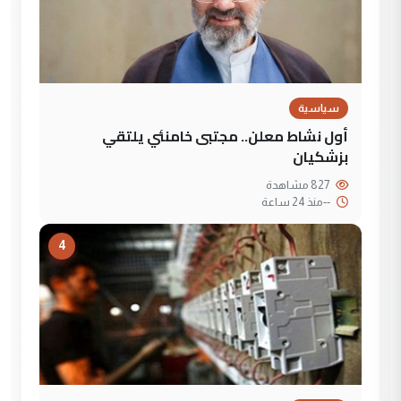
سياسية
أول نشاط معلن.. مجتبى خامنئي يلتقي
بزشكيان
827 مشاهدة
--
منذ 24 ساعة
4