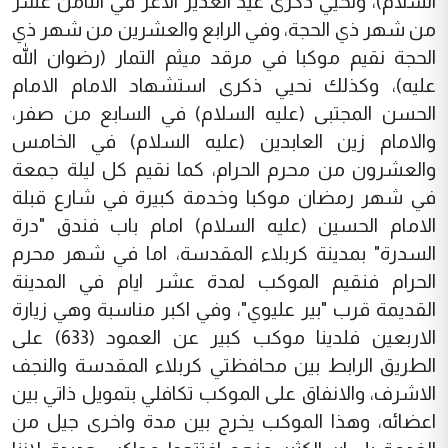
السلام)، ونحيي ذكرى عيد الغدير الاغر في الثامن عشر
من شهر ذي الحجة، وفي الرابع والعشرين من شهر ذي
الحجة نقيم موكبا في مرقد ميثم التمار (رضوان الله
عليه)، وكذلك نحيي ذكرى استشهاد الامام الامام
الحسن المجتبى (عليه السلام) في السابع من صفر،
والامام زين العابدين (عليه السلام) في الخامس
والعشرون من محرم الحرام، كما نقيم كل ليلة جمعة
في شهر رمضان موكبا وخدمة كبيرة في شارع قبلة
الامام الحسين (عليه السلام) امام باب فندق "درة
السدرة" بمدينة كربلاء المقدسة، اما في شهر محرم
الحرام فنقيم الموكب لمدة عشر ايام في المدينة
القديمة قرب "بير عليوي"، وفي اكبر مناسبة وهي زيارة
الاربعين فلدينا موكب كبير عن العمود (633) على
الطريق الرابط بين محافظتي كربلاء المقدسة والنجف
الاشرف، والانفاق على الموكب تكافلي بتمويل ذاتي بين
اعضائه، وهذا الموكب يخرج بين مدة واخرى جيل من