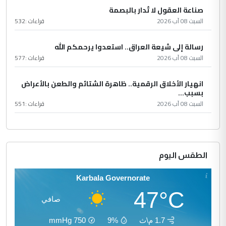
صناعة العقول لا تُدار بالبصمة
السبت 08 آب 2026
قراءات :
532
رسالة إلى شيعة العراق.. استعدوا يرحمكم الله
السبت 08 آب 2026
قراءات :
577
انهيار الأخلاق الرقمية.. ظاهرة الشتائم والطعن بالأعراض
بسبب...
السبت 08 آب 2026
قراءات :
551
الطقس اليوم
Karbala Governorate
47°C
صافي
1.7 م\ث
9%
750
mmHg