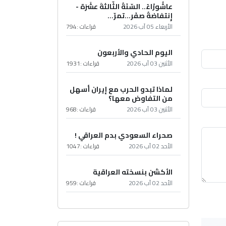
عاشُورْاءُ.. السّنَةُ الثّالثةَ عشَرَة -
إِنتفاضةُ صفَر…تمرّ...
الأربعاء 05 آب 2026
قراءات :
794
اليوم الحادي والأربعون
الأثنين 03 آب 2026
قراءات :
1931
لماذا تبدو الحرب مع إيران أسهل
من التفاوض معها؟
الأثنين 03 آب 2026
قراءات :
968
صحراء السعودي بدم العراقي !
الأحد 02 آب 2026
قراءات :
1047
الأكشن بنسخته العراقية
الأحد 02 آب 2026
قراءات :
959