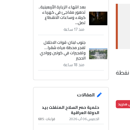
بعد انتهاء الزيارة الأربعينية..
تدهور مفاجئ في كهرباء
كربلاء وساعات الانقطاع
تصل...
منذ 17 ساعة
جنوب لبنان: قوات الاحتلال
تفجر محطة مياه شقرا…
وتفجيرات في كونين ووادي
الحجير
منذ 18 ساعة
 الفوز رفع ريال مدريد رصيده إلى 83 نقطة في وصافة الترتيب، بينما تجمد رصيد إشبيلية عند 43 نقطة
المقالات
ل مدريد
حتمية حصر السلاح المنفلت بيد
الدولة العراقية
الخميس 06 آب 2026
قراءات :
685