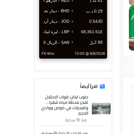
CurrencyRate
اقرأ أيضاً
جنوب لبنان: قوات الاحتلال
تفجر محطة مياه شقرا…
وتفجيرات في كونين ووادي
الحجير
منذ 18 ساعة
بعد انتهاء الزيارة الأربعينية..