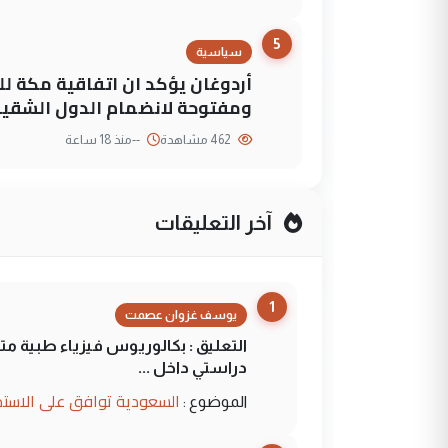
5
سياسية
أردوغان يؤكد ان اتفاقية مكة لل
ومفتوحة لانضمام الدول الشقي
462 مشاهدة
--
منذ 18 ساعة
آخر التعليقات
1
يوسف غزوان عصمت
التعليق : بكالوريوس فيزياء طبية م
دراستي داخل ...
السعودية توافق على الاستمرار في إعطاء 100 منحة دراسية للطل
الموضوع :