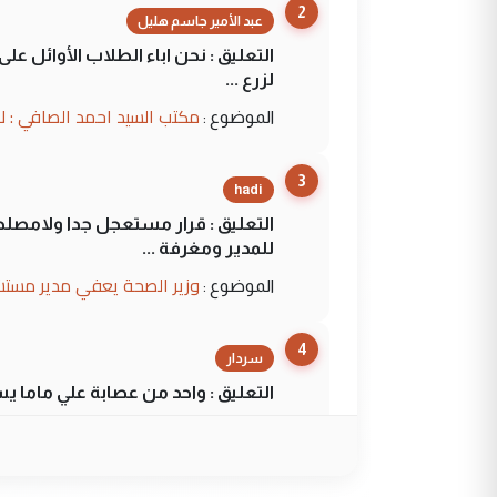
2
عبد الأمير جاسم هليل
التعليق : نحن اباء الطلاب الأوائل ع
لزرع ...
مكتب السيد احمد الصافي : ل
الموضوع :
3
hadi
التعليق : قرار مستعجل جدا ولامصلحة
للمدير ومغرفة ...
وزير الصحة يعفي مدير مستش
الموضوع :
4
سردار
التعليق : واحد من عصابة علي ماما ي
الجواهري يرد على صدام حسي
الموضوع :
5