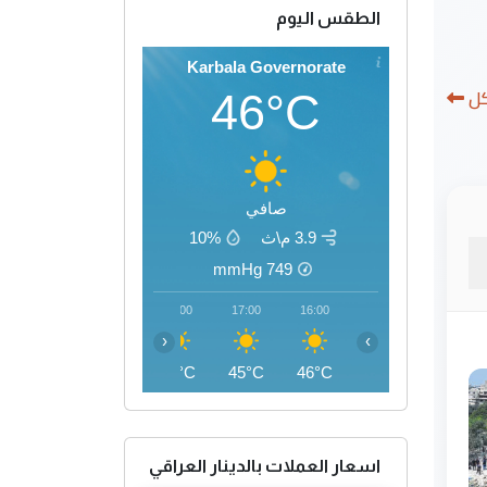
الطقس اليوم
Karbala Governorate
كل
46°C
صافي
3.9 م\ث
10%
mmHg
749
20:00
19:00
18:00
17:00
16:00
‹
›
40°C
42°C
44°C
45°C
46°C
اسعار العملات بالدينار العراقي