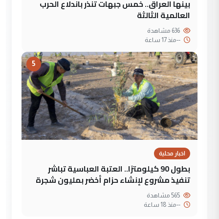
بينها العراق.. خمس جبهات تنذر باندلاع الحرب
العالمية الثالثة
636 مشاهدة
--
منذ 17 ساعة
5
اخبار محلية
بطول 90 كيلومترًا.. العتبة العباسية تباشر
تنفيذ مشروع لإنشاء حزام أخضر بمليون شجرة
565 مشاهدة
--
منذ 18 ساعة