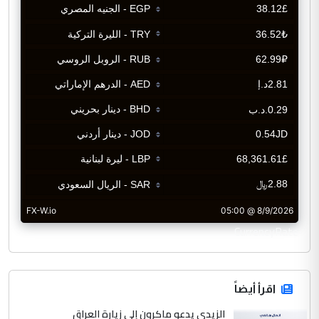
CurrencyRate
اقرأ أيضاً
الزيدي يدعو ماكرون إلى زيارة العراق