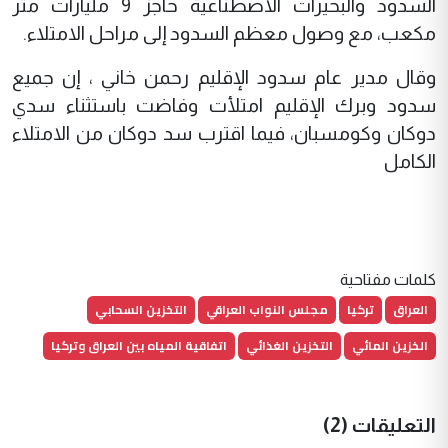
السدود والبحيرات الاصطناعية حاجز 9 مليارات متر
مكعب، مع وصول معظم السدود إلى مراحل الامتلاء.
وقال مدير عام سدود الإقليم رحمن خاني ، إن جميع
سدود وبرك الإقليم امتلأت وفاضت باستثناء سدي
دوكان وكومسبان، فيما اقترب سد دوكان من الامتلاء
الكامل
كلمات مفتاحية
العراق
تركيا
مجلس النواب العراقي
التخزين السحابي
الخزين المائي
التخزين الغذائي
اتفاقية المياه بين العراق وتركيا
التعليقات (2)