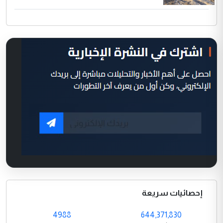
إحصائيات سريعة
4988
644,371,830