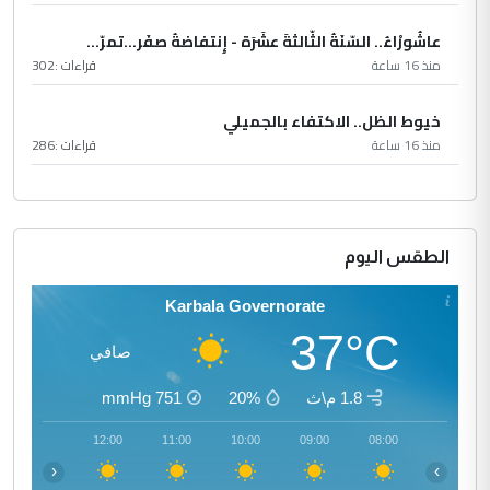
عاشُورْاءُ.. السّنَةُ الثّالثةَ عشَرَة - إِنتفاضةُ صفَر…تمرّ...
منذ 16 ساعة
قراءات :
302
خيوط الظل.. الاكتفاء بالجميلي
منذ 16 ساعة
قراءات :
286
الطقس اليوم
Karbala Governorate
37°C
صافي
1.8 م\ث
20%
751
mmHg
13:00
12:00
11:00
10:00
09:00
08:00
‹
›