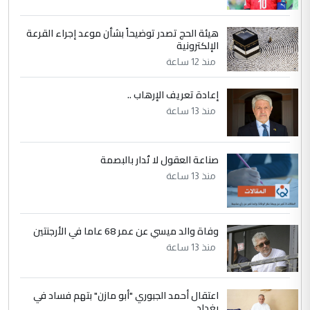
نتشرف بلقاء السيد احمد الصافي في العتبات
الحسنية لزرع ...
هيئة الحج تصدر توضيحاً بشأن موعد إجراء القرعة
مكتب السيد احمد الصافي : لا يوجود
الإلكترونية
الموضوع :
لدينا اي حساب على الفيس بوك وتويتر
منذ 12 ساعة
إعادة تعريف الإرهاب ..
منذ 13 ساعة
صناعة العقول لا تُدار بالبصمة
منذ 13 ساعة
وفاة والد ميسي عن عمر 68 عاما في الأرجنتين
منذ 13 ساعة
اعتقال أحمد الجبوري "أبو مازن" بتهم فساد في
بغداد