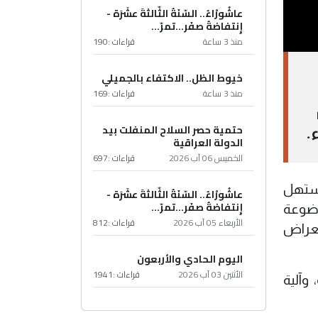
عاشُورْاءُ.. السّنَةُ الثّالثةَ عشَرَة -
إِنتفاضةُ صفَر…تمرّ...
منذ 3 ساعة
قراءات :
190
خيوط الظل.. الاكتفاء بالجميلي
منذ 3 ساعة
قراءات :
169
حتمية حصر السلاح المنفلت بيد
.
الدولة العراقية
الخميس 06 آب 2026
قراءات :
697
مستهل
عاشُورْاءُ.. السّنَةُ الثّالثةَ عشَرَة -
إِنتفاضةُ صفَر…تمرّ...
وضوعة
الأربعاء 05 آب 2026
قراءات :
812
تعراض
اليوم الحادي والأربعون
الأثنين 03 آب 2026
قراءات :
1941
وآلية