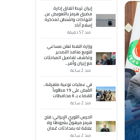
إيران تربط اتفاق إدارة
مضيق هرمز بالتعويض عن
انتهاكات واشنطن لمذكرة
إسلام آباد
منذ 57 دقيقة
وزارة النفط تعلن مساعي
لتنويع منافذ التصدير
وتكشف تفاصيل المباحثات
مع إيران وأمر...
منذ 2 ساعة
في عمليات نوعية متفرقة..
القبض على 19 مطلوباً
للقضاء بـ 6 محافظات
منذ 2 ساعة
الحرس الثوري الإيراني: فتح
هرمز مرهونٌ بشروطنا ولا
علاقة له بمحادثات عُمان
منذ 2 ساعة