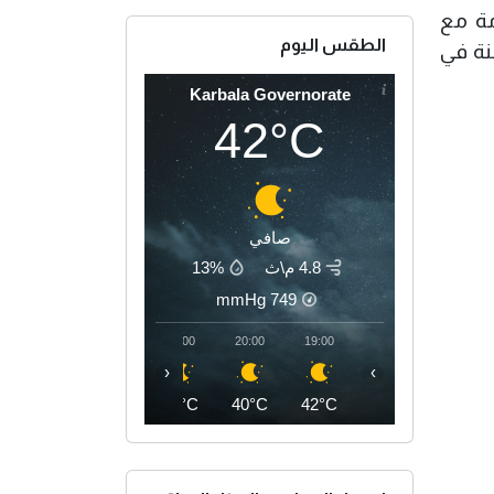
مة مع
الطقس اليوم
هنة في
Karbala Governorate
42°C
صافي
4.8 م\ث
13%
mmHg
749
23:00
22:00
21:00
20:00
19:00
‹
›
37°C
38°C
39°C
40°C
42°C