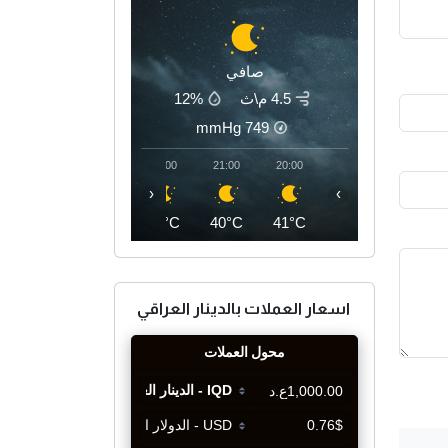
صافي
4.5 م\ث
12%
mmHg
749
00:00
23:00
22:00
21:00
20:00
‹
›
36°C
37°C
39°C
40°C
41°C
اسعار العملات بالدينار العراقي