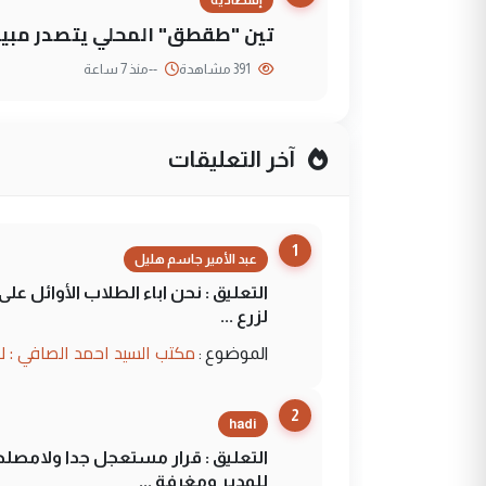
إقتصادية
تين "طقطق" المحلي يتصدر مبيع
391 مشاهدة
--
منذ 7 ساعة
آخر التعليقات
1
عبد الأمير جاسم هليل
التعليق : نحن اباء الطلاب الأوائل ع
لزرع ...
مكتب السيد احمد الصافي : ل
الموضوع :
2
hadi
التعليق : قرار مستعجل جدا ولامصلحة
للمدير ومغرفة ...