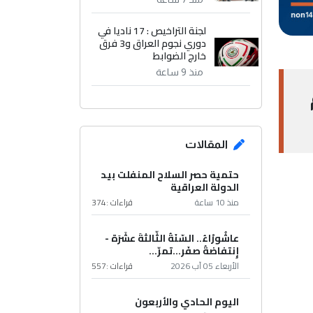
لجنة التراخيص : 17 ناديا في
دوري نجوم العراق و3 فرق
خارج الضوابط
منذ 9 ساعة
المقالات
حتمية حصر السلاح المنفلت بيد
الدولة العراقية
منذ 10 ساعة
قراءات :
374
عاشُورْاءُ.. السّنَةُ الثّالثةَ عشَرَة -
إِنتفاضةُ صفَر…تمرّ...
الأربعاء 05 آب 2026
قراءات :
557
اليوم الحادي والأربعون