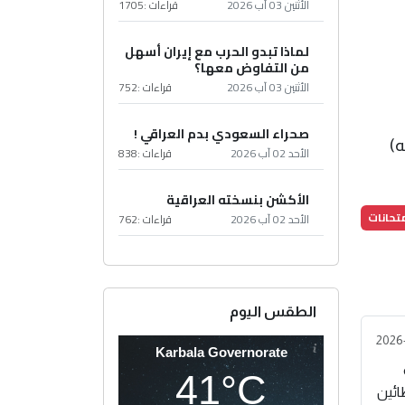
الأثنين 03 آب 2026
قراءات :
1705
لماذا تبدو الحرب مع إيران أسهل
من التفاوض معها؟
الأثنين 03 آب 2026
قراءات :
752
صحراء السعودي بدم العراقي !
الأحد 02 آب 2026
قراءات :
838
الأكشن بنسخته العراقية
تحانات
الأحد 02 آب 2026
قراءات :
762
الطقس اليوم
2026
Karbala Governorate
41°C
ائين