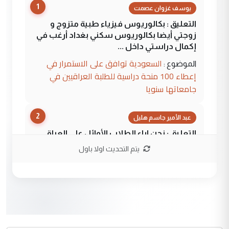
1
يوسف غزوان عصمت
التعليق : بكالوريوس فيزياء طبية متزوج و
زوجتي أيضا بكالوريوس سكني بغداد أرغب في
إكمال دراستي داخل ...
السعودية توافق على الاستمرار في
الموضوع :
إعطاء 100 منحة دراسية للطلبة العراقيين في
جامعاتها سنويا
2
عبد الأمير جاسم هليل
التعليق : نحن اباء الطلاب الأوائل على العراق
نتشرف بلقاء السيد احمد الصافي في العتبات
يتم التحديث اولا باول
الحسنية لزرع ...
مكتب السيد احمد الصافي : لا يوجود
الموضوع :
لدينا اي حساب على الفيس بوك وتويتر
3
hadi