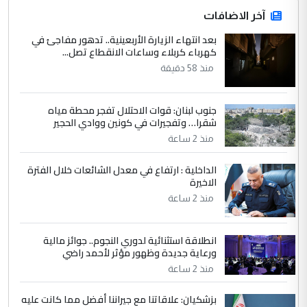
التعليق : قرار مستعجل جدا ولامصلحة فيه
آخر الاضافات
للوزاره ولا للمواطن القرار الصائب يكون بعد
الاستماع للمدير ومغرفة ...
بعد انتهاء الزيارة الأربعينية.. تدهور مفاجئ في
كهرباء كربلاء وساعات الانقطاع تصل...
وزير الصحة يعفي مدير مستشفى الكرخ
الموضوع :
العام في بغداد
منذ 58 دقيقة
جنوب لبنان: قوات الاحتلال تفجر محطة مياه
4
سردار
شقرا… وتفجيرات في كونين ووادي الحجير
التعليق : واحد من عصابة علي ماما يسقط
منذ 2 ساعة
جنسية الرافد الثالث للعراق ومن اصول عريقة
ابا فرات ...
الداخلية : ارتفاع في معدل الشائعات خلال الفترة
الاخيرة
الجواهري يرد على صدام حسين سل
الموضوع :
مضجعيك يابن الزنا (نص كامل)
منذ 2 ساعة
انطلاقة استثنائية لدوري النجوم.. جوائز مالية
5
سردار
ورعاية جديدة وظهور مؤثر لأحمد راضي
التعليق : واحد من عصابة علي ماما يسقط
منذ 2 ساعة
جنسية الرافد الثالث للعراق ومن اصول عريقة
ابا فرات ...
بزشكيان: علاقاتنا مع جيراننا أفضل مما كانت عليه