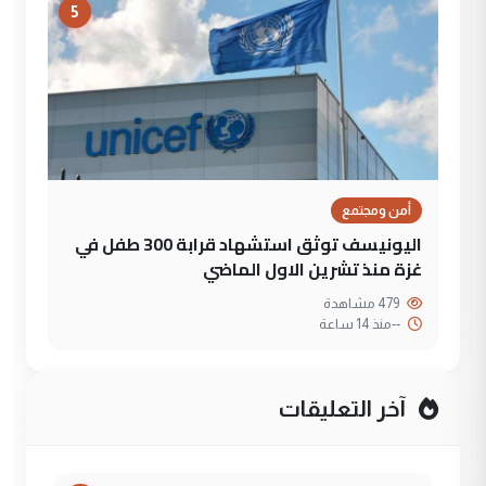
5
أمن ومجتمع
اليونيسف توثق استشهاد قرابة 300 طفل في
غزة منذ تشرين الاول الماضي
479 مشاهدة
--
منذ 14 ساعة
آخر التعليقات