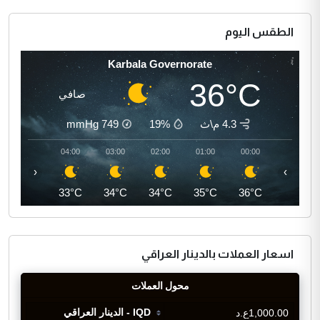
الطقس اليوم
Karbala Governorate
36°C
صافي
4.3 م\ث
19%
749
mmHg
05:00
04:00
03:00
02:00
01:00
00:00
‹
›
32°C
33°C
34°C
34°C
35°C
36°C
اسعار العملات بالدينار العراقي