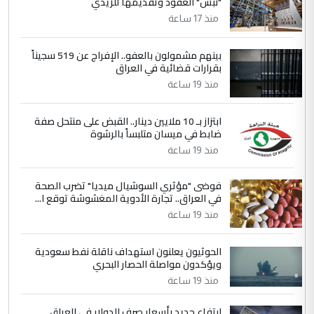
"نبش" العقود وتقديمها للزيدي
التعليق : تحياتي لك استاذ حامدتركان. كلام
منذ 17 ساعة
دقيق ومسؤول؛ فالاستثمار الحقيقي للإنسان
وثروات البلد يعتمد على الكفاءة ...
بينهم مشمولون بالعفو.. الإفراج عن 519 سجيناً
بين الإهمال واغتصاب الأرض.. بلاد
الموضوع :
بقرارات قضائية في العراق
الرافدين تعاني الجفاف والتصحر!!
منذ 19 ساعة
5
علي
ابتزاز بـ 10 ملايين دينار.. القبض على منتحل صفة
ضابط في ميسان متلبساً بالرشوة
التعليق : هذه الزيارة تنفع لبنان، دون الشعب
منذ 19 ساعة
العراقي، الذي احترق بحر الصيف، في حين
حكومة الزيدي ...
فوضى "مؤثري السوشيال ميديا" تضرب الصحة
نواف سلام في بغداد.. "الفيول" مقابل
الموضوع :
في العراق.. تجارة الأدوية المغشوشة توقع ا...
تصدير النفط العراقي
منذ 19 ساعة
الحوثيون يعلنون استهداف ناقلة نفط سعودية
ويؤكدون مواصلة الحصار البحري
منذ 19 ساعة
ارتفاع جديد بأسعار صرف الدولار في العراق