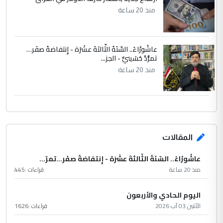
منذ 20 ساعة
عاشُورْاءُ.. السّنَةُ الثّالثةَ عشَرَة - إِنتفاضةُ صفَر…
تمرُّدٌ حُسَينيٌّ - الجز...
منذ 20 ساعة
المقالات
عاشُورْاءُ.. السّنَةُ الثّالثةَ عشَرَة - إِنتفاضةُ صفَر…تمرّ...
منذ 20 ساعة
قراءات :
445
اليوم الحادي والأربعون
الأثنين 03 آب 2026
قراءات :
1626