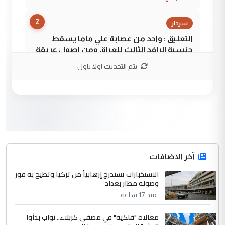
2
سردار
التعليق : واحد من عصابة علي ماما يسقط
جنسية الرافد الثالث للعراق ومن اصول عريقة
ابا فرات ...
يتم التحديث اولا باول
الجواهري يرد على صدام حسين سل
الموضوع :
مضجعيك يابن الزنا (نص كامل)
3
سردار
التعليق : واحد من عصابة علي ماما يسقط
جنسية الرافد الثالث للعراق ومن اصول عريقة
ابا فرات ...
آخر الاضافات
الجواهري يرد على صدام حسين سل
الاستخبارات تستدرج إرهابياً من تركيا وتطيح به فور
الموضوع :
وصوله مطار بغداد
مضجعيك يابن الزنا (نص كامل)
منذ 17 ساعة
4
حيدر عاشور
مغالاة "فلكية" في مصفى كربلاء.. نواب بدأوا