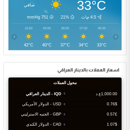
33°C
صافي
4.5 م\ث
21%
751
mmHg
11:00
10:00
09:00
08:00
07:00
06:00
‹
›
44°C
42°C
40°C
37°C
34°C
33°C
اسعار العملات بالدينار العراقي