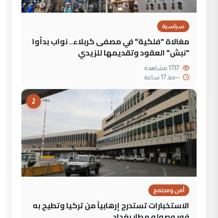
سياسية
مغالاة "فلكية" في مصفى كربلاء.. نواب بدأوا
"نبش" العقود وتقديمها للزيدي
1737 مشاهدة
--
منذ 17 ساعة
2
أمن ومجتمع
الاستخبارات تستدرج إرهابياً من تركيا وتطيح به
فور وصوله مطار بغداد