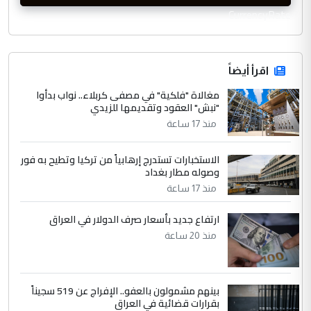
CurrencyRate
اقرأ أيضاً
مغالاة "فلكية" في مصفى كربلاء.. نواب بدأوا
"نبش" العقود وتقديمها للزيدي
منذ 17 ساعة
الاستخبارات تستدرج إرهابياً من تركيا وتطيح به فور
وصوله مطار بغداد
منذ 17 ساعة
ارتفاع جديد بأسعار صرف الدولار في العراق
منذ 20 ساعة
بينهم مشمولون بالعفو.. الإفراج عن 519 سجيناً
بقرارات قضائية في العراق