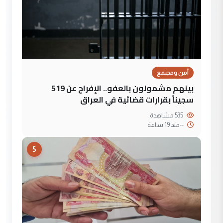
أمن ومجتمع
بينهم مشمولون بالعفو.. الإفراج عن 519
سجيناً بقرارات قضائية في العراق
535 مشاهدة
--
منذ 19 ساعة
5