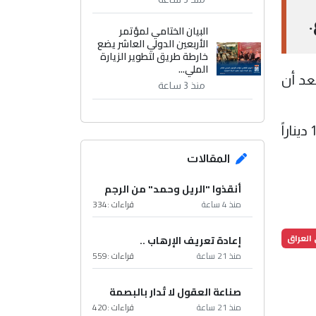
.
البيان الختامي لمؤتمر
الأربعين الدولي العاشر يضع
خارطة طريق لتطوير الزيارة
الملي...
154 ديناراً عراقياً مقابل كل 100 دولار، بعد أن
منذ 3 ساعة
وارتفعت أسعار الدولار في محال الصيرفة بالأسواق المحلية في بغداد أيضاً، حيث بلغ سعر البيع 155,250 ديناراً
المقالات
أنقذوا "الريل وحمد" من الرجم
منذ 4 ساعة
قراءات :
334
 العراق
إعادة تعريف الإرهاب ..
منذ 21 ساعة
قراءات :
559
صناعة العقول لا تُدار بالبصمة
منذ 21 ساعة
قراءات :
420