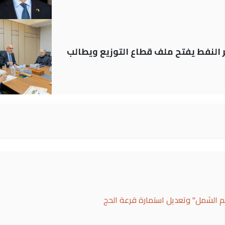
ير النفط يفتح ملف قطاع التوزيع ويطالب
لم الشمل" وتعديل استمارة قرعة الحج