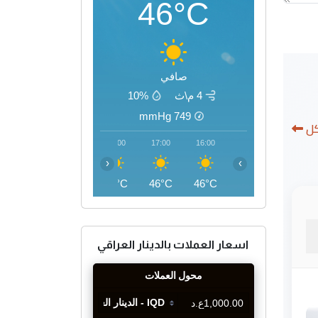
46°C
صافي
4 م\ث
10%
mmHg
749
كل
20:00
19:00
18:00
17:00
16:00
‹
›
41°C
43°C
45°C
46°C
46°C
اسعار العملات بالدينار العراقي