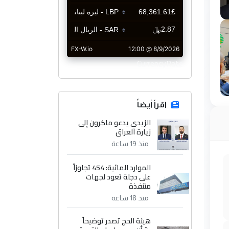
CurrencyRate
اقرأ أيضاً
الزيدي يدعو ماكرون إلى
زيارة العراق
منذ 19 ساعة
الموارد المائية: 454 تجاوزاً
على دجلة تعود لجهات
متنفذة
منذ 18 ساعة
هيئة الحج تصدر توضيحاً