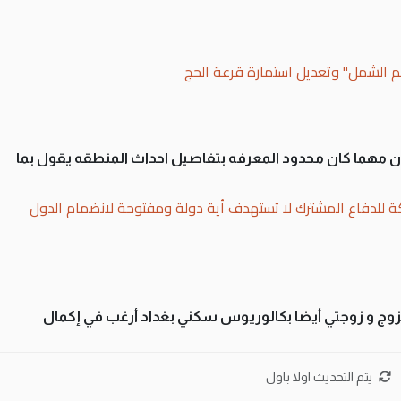
لم الشمل" وتعديل استمارة قرعة الحج
سان مهما كان محدود المعرفه بتفاصيل احداث المنطقه يقول بما
ة للدفاع المشترك لا تستهدف أية دولة ومفتوحة لانضمام الدول
تزوج و زوجتي أيضا بكالوريوس سكني بغداد أرغب في إكمال
بة العراقيين في جامعاتها سنويا
يتم التحديث اولا باول