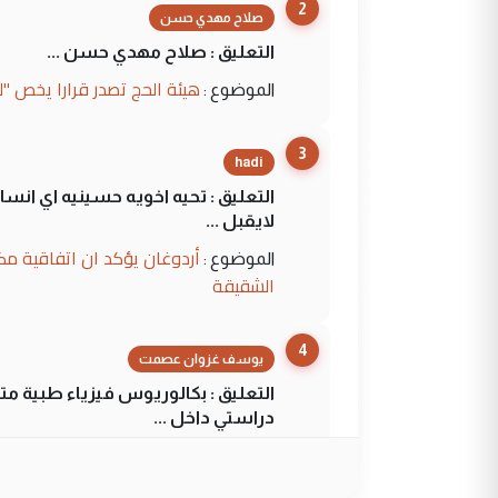
2
صلاح مهدي حسن
التعليق : صلاح مهدي حسن ...
هيئة الحج تصدر قرارا يخص "
الموضوع :
3
hadi
التعليق : تحيه اخويه حسينيه اي ان
لايقبل ...
أردوغان يؤكد ان اتفاقية مك
الموضوع :
الشقيقة
4
يوسف غزوان عصمت
التعليق : بكالوريوس فيزياء طبية م
دراستي داخل ...
السعودية توافق على الاستمرار في إعطاء 100 منحة دراسية للطل
الموضوع :