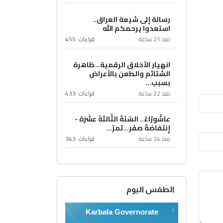
رسالة إلى شيعة العراق..
استعدوا يرحمكم الله
منذ 21 ساعة
قراءات :
455
انهيار الأخلاق الرقمية.. ظاهرة
الشتائم والطعن بالأعراض
بسبب...
منذ 22 ساعة
قراءات :
433
عاشُورْاءُ.. السّنَةُ الثّالثةَ عشَرَة -
إِنتفاضةُ صفَر…تمرّ...
منذ 24 ساعة
قراءات :
343
الطقس اليوم
Karbala Governorate