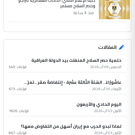
خلية الإعلام الأمني: الدكات العشائرية تتراجع
وحصر السلاح مستمر
منذ 4 ساعة
المقالات
حتمية حصر السلاح المنفلت بيد الدولة العراقية
الخميس 06 آب 2026
قراءات :
549
عاشُورْاءُ.. السّنَةُ الثّالثةَ عشَرَة - إِنتفاضةُ صفَر…تمرّ...
الأربعاء 05 آب 2026
قراءات :
673
اليوم الحادي والأربعون
الأثنين 03 آب 2026
قراءات :
1826
لماذا تبدو الحرب مع إيران أسهل من التفاوض معها؟
الأثنين 03 آب 2026
قراءات :
867