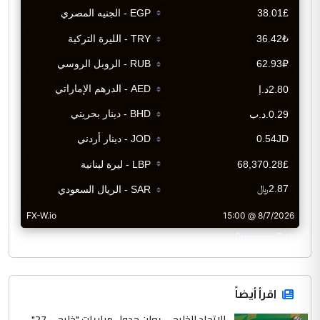
CurrencyRate
اقرأ أيضاً
الاتحاد الخليجي يعلن جدول مباريات "خليجي 27"