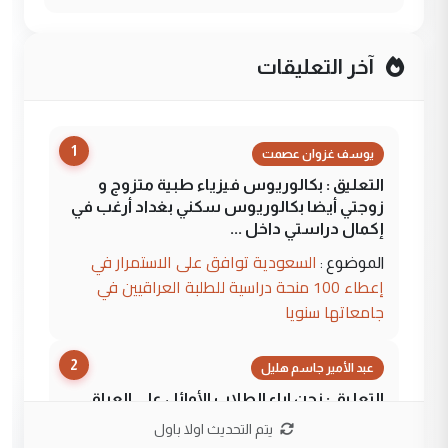
آخر التعليقات
1
يوسف غزوان عصمت
التعليق : بكالوريوس فيزياء طبية متزوج و
زوجتي أيضا بكالوريوس سكني بغداد أرغب في
إكمال دراستي داخل ...
السعودية توافق على الاستمرار في
الموضوع :
إعطاء 100 منحة دراسية للطلبة العراقيين في
جامعاتها سنويا
2
عبد الأمير جاسم هليل
التعليق : نحن اباء الطلاب الأوائل على العراق
نتشرف بلقاء السيد احمد الصافي في العتبات
يتم التحديث اولا باول
الحسنية لزرع ...