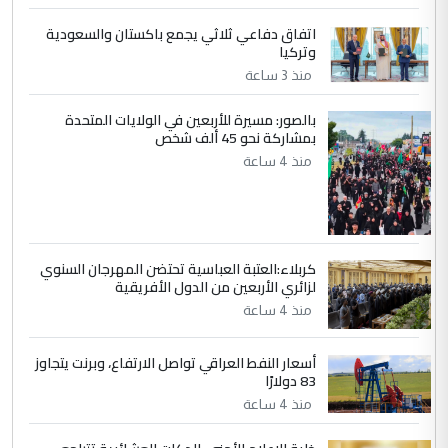
اتفاق دفاعي ثلاثي يجمع باكستان والسعودية
5
سردار
وتركيا
التعليق : واحد من عصابة علي ماما يسقط
منذ 3 ساعة
جنسية الرافد الثالث للعراق ومن اصول عريقة
ابا فرات ...
بالصور: مسيرة للأربعين في الولايات المتحدة
بمشاركة نحو 45 ألف شخص
الجواهري يرد على صدام حسين سل
الموضوع :
منذ 4 ساعة
مضجعيك يابن الزنا (نص كامل)
كربلاء:العتبة العباسية تحتضن المهرجان السنوي
لزائري الأربعين من الدول الأفريقية
منذ 4 ساعة
أسعار النفط العراقي تواصل الارتفاع، وبرنت يتجاوز
83 دولارًا
منذ 4 ساعة