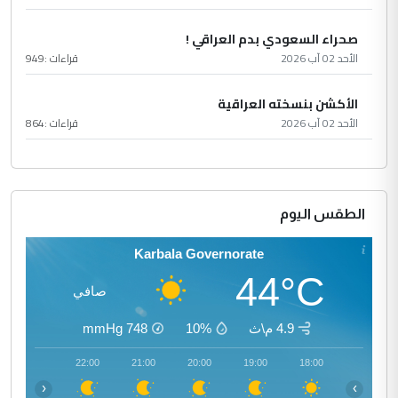
صحراء السعودي بدم العراقي !
الأحد 02 آب 2026
قراءات :
949
الأكشن بنسخته العراقية
الأحد 02 آب 2026
قراءات :
864
الطقس اليوم
Karbala Governorate
44°C
صافي
4.9 م\ث
10%
748
mmHg
23:00
22:00
21:00
20:00
19:00
18:00
‹
›