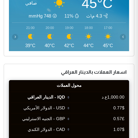
45°C
صافي
4.3 م\ث
11%
748
mmHg
22:00
21:00
20:00
19:00
18:00
17:00
‹
›
38°C
39°C
40°C
42°C
44°C
45°C
اسعار العملات بالدينار العراقي