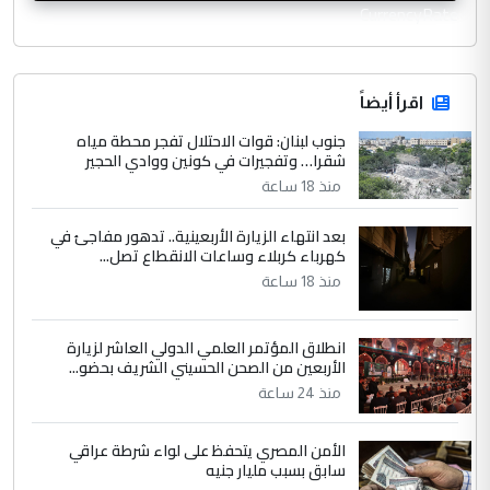
CurrencyRate
اقرأ أيضاً
جنوب لبنان: قوات الاحتلال تفجر محطة مياه
شقرا… وتفجيرات في كونين ووادي الحجير
منذ 18 ساعة
بعد انتهاء الزيارة الأربعينية.. تدهور مفاجئ في
كهرباء كربلاء وساعات الانقطاع تصل...
منذ 18 ساعة
انطلاق المؤتمر العلمي الدولي العاشر لزيارة
الأربعين من الصحن الحسيني الشريف بحضو...
منذ 24 ساعة
الأمن المصري يتحفظ على لواء شرطة عراقي
سابق بسبب مليار جنيه