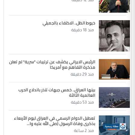
جنسية الرافد الثالث للعراق ومن اصول عريقة
ابا فرات ...
الجواهري يرد على صدام حسين سل
خيوط الظل.. الاكتفاء بالجميلي
الموضوع :
مضجعيك يابن الزنا (نص كامل)
منذ 18 دقيقة
5
سردار
التعليق : واحد من عصابة علي ماما يسقط
الرئيس الايراني يكشف عن ترتيبات "سرية" لم تعلن
جنسية الرافد الثالث للعراق ومن اصول عريقة
مذكرة التفاهم مع أمريكا
ابا فرات ...
منذ 29 دقيقة
الجواهري يرد على صدام حسين سل
الموضوع :
مضجعيك يابن الزنا (نص كامل)
بينها العراق.. خمس جبهات تنذر باندلاع الحرب
العالمية الثالثة
منذ 53 دقيقة
تعطيل الدوام الرسمي في العراق ليوم الأربعاء
بذكرى وفاة الرسول (صلى الله عليه وا...
منذ 2 ساعة