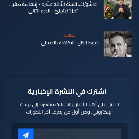
عاشُورْاءُ.. السّنَةُ الثّالثةَ عشَرَة - إِنتفاضةُ صفَر…
تمرُّدٌ حُسَينيٌّ - الجزء الثاني
منذ 12
دقيقة
مقالات
خيوط الظل.. الاكتفاء بالجميلي
منذ 18
دقيقة
اشترك في النشرة الإخبارية
احصل على أهم الأخبار والتحليلات مباشرة إلى بريدك
الإلكتروني، وكن أول من يعرف آخر التطورات