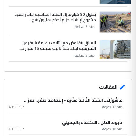
بطول 90 كيلومترًا.. العتبة العباسية تباشر تنفيذ
مشروع لإنشاء حزام أخضر بمليون شج...
منذ 3 ساعة
العراق يتفاوض مع ائتلاف بزعامة شيفرون
الأمريكية لبناء خط أنابيب بقيمة 15 مليار د...
منذ 3 ساعة
المقالات
عاشُورْاءُ.. السّنَةُ الثّالثةَ عشَرَة - إِنتفاضةُ صفَر…تمرّ...
منذ 12 دقيقة
قراءات :
49
خيوط الظل.. الاكتفاء بالجميلي
منذ 18 دقيقة
قراءات :
69