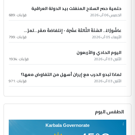
حتمية حصر السلاح المنفلت بيد الدولة العراقية
الخميس 06 آب 2026
قراءات :
689
عاشُورْاءُ.. السّنَةُ الثّالثةَ عشَرَة - إِنتفاضةُ صفَر…تمرّ...
الأربعاء 05 آب 2026
قراءات :
799
اليوم الحادي والأربعون
الأثنين 03 آب 2026
قراءات :
1934
لماذا تبدو الحرب مع إيران أسهل من التفاوض معها؟
الأثنين 03 آب 2026
قراءات :
971
الطقس اليوم
Karbala Governorate