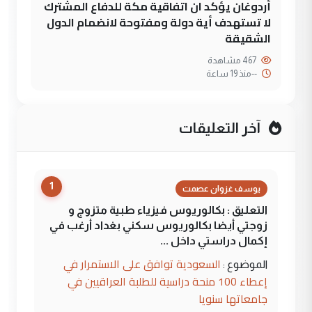
أردوغان يؤكد ان اتفاقية مكة للدفاع المشترك
لا تستهدف أية دولة ومفتوحة لانضمام الدول
الشقيقة
467 مشاهدة
--
منذ 19 ساعة
آخر التعليقات
1
يوسف غزوان عصمت
التعليق : بكالوريوس فيزياء طبية متزوج و
زوجتي أيضا بكالوريوس سكني بغداد أرغب في
إكمال دراستي داخل ...
السعودية توافق على الاستمرار في
الموضوع :
إعطاء 100 منحة دراسية للطلبة العراقيين في
جامعاتها سنويا