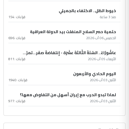
خيوط الظل.. الاكتفاء بالجميلي
منذ 3 ساعة
قراءات :
154
حتمية حصر السلاح المنفلت بيد الدولة العراقية
الخميس 06 آب 2026
قراءات :
696
عاشُورْاءُ.. السّنَةُ الثّالثةَ عشَرَة - إِنتفاضةُ صفَر…تمرّ...
الأربعاء 05 آب 2026
قراءات :
811
اليوم الحادي والأربعون
الأثنين 03 آب 2026
قراءات :
1940
لماذا تبدو الحرب مع إيران أسهل من التفاوض معها؟
الأثنين 03 آب 2026
قراءات :
977