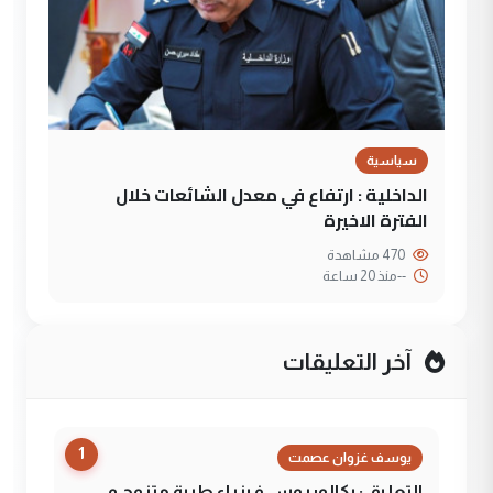
سياسية
الداخلية : ارتفاع في معدل الشائعات خلال
الفترة الاخيرة
470 مشاهدة
--
منذ 20 ساعة
آخر التعليقات
1
يوسف غزوان عصمت
التعليق : بكالوريوس فيزياء طبية متزوج و