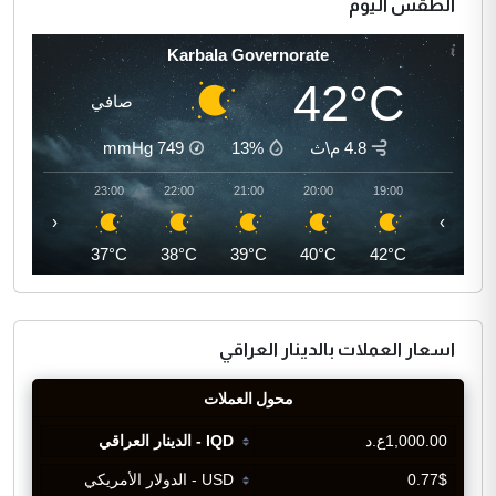
الطقس اليوم
Karbala Governorate
42°C
صافي
4.8 م\ث
13%
749
mmHg
00:00
23:00
22:00
21:00
20:00
19:00
‹
›
36°C
37°C
38°C
39°C
40°C
42°C
اسعار العملات بالدينار العراقي