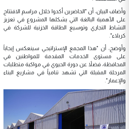
وأضاف البيان، أن "الحاضرين أكدوا خلال مراسم الافتتاح
على الأهمية البالغة التي يشكلها المشروع في تعزيز
النشاط التجاري وتوسيع الطاقة الخزنية للشركة في
كربلاء".
وأوضح، أن "هذا المجمع الإستراتيجي سينعكس إيجاباً
على مستوى الخدمات المقدمة للمواطنين في
المحافظة، فضلاً عن دورة الحيوي في مواكبة متطلبات
المرحلة المقبلة التي تشهد تنامياً في مشاريع البناء
والإعمار".