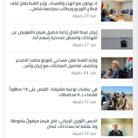
لا تهاون مع الهدر والفساد.. وزير النفط يفتح ملف
قطاع التوزيع ويطالب بمراجعة شامل...
وزير الصحة يعفي مدير مستشفى الكرخ
الموضوع :
العام في بغداد
منذ 23 دقيقة
إيران تربط اتفاق إدارة مضيق هرمز بالتعويض عن
4
سردار
انتهاكات واشنطن لمذكرة إسلام آباد
التعليق : واحد من عصابة علي ماما يسقط
منذ 27 دقيقة
جنسية الرافد الثالث للعراق ومن اصول عريقة
ابا فرات ...
وزارة النفط تعلن مساعي لتنويع منافذ التصدير
وتكشف تفاصيل المباحثات مع إيران وأمر...
الجواهري يرد على صدام حسين سل
الموضوع :
منذ 44 دقيقة
مضجعيك يابن الزنا (نص كامل)
في عمليات نوعية متفرقة.. القبض على 19 مطلوباً
5
سردار
للقضاء بـ 6 محافظات
منذ 52 دقيقة
التعليق : واحد من عصابة علي ماما يسقط
جنسية الرافد الثالث للعراق ومن اصول عريقة
ابا فرات ...
الحرس الثوري الإيراني: فتح هرمز مرهونٌ بشروطنا
الجواهري يرد على صدام حسين سل
ولا علاقة له بمحادثات عُمان
الموضوع :
مضجعيك يابن الزنا (نص كامل)
منذ 53 دقيقة