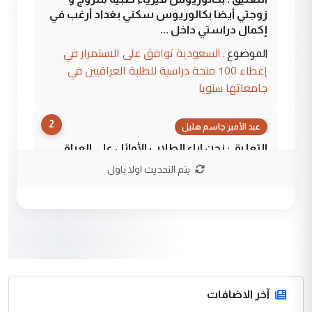
زوجتي أيضا بكالوريوس سكني بغداد أرغب في
إكمال دراستي داخل ...
السعودية توافق على الاستمرار في
الموضوع :
إعطاء 100 منحة دراسية للطلبة العراقيين في
جامعاتها سنويا
2
عبد الأمير جاسم هليل
التعليق : نحن اباء الطلاب الأوائل على العراق
نتشرف بلقاء السيد احمد الصافي في العتبات
يتم التحديث اولا باول
الحسنية لزرع ...
مكتب السيد احمد الصافي : لا يوجود
الموضوع :
لدينا اي حساب على الفيس بوك وتويتر
3
hadi
التعليق : قرار مستعجل جدا ولامصلحة فيه
آخر الاضافات
للوزاره ولا للمواطن القرار الصائب يكون بعد
الاستماع للمدير ومغرفة ...