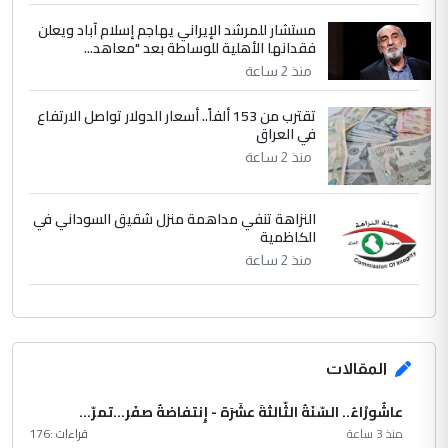
مستشار للمرشد الإيراني يهاجم إسلام آباد ويعلن
فقدانها الأهلية للوساطة بعد "معاهد...
منذ 2 ساعة
تقترب من 153 ألفاً.. أسعار الدولار تواصل الارتفاع
في العراق
منذ 2 ساعة
النزاهة تنفي مداهمة منزل شقيق السوداني في
الكاظمية
منذ 2 ساعة
المقالات
عاشُورْاءُ.. السّنَةُ الثّالثةَ عشَرَة - إِنتفاضةُ صفَر…تمرّ...
منذ 3 ساعة
قراءات :
176