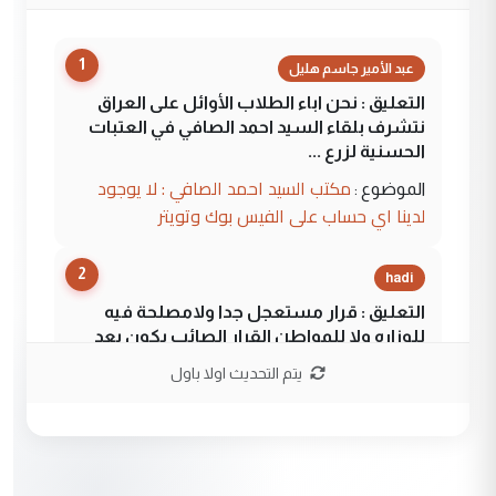
1
عبد الأمير جاسم هليل
التعليق : نحن اباء الطلاب الأوائل على العراق
نتشرف بلقاء السيد احمد الصافي في العتبات
الحسنية لزرع ...
مكتب السيد احمد الصافي : لا يوجود
الموضوع :
لدينا اي حساب على الفيس بوك وتويتر
2
hadi
التعليق : قرار مستعجل جدا ولامصلحة فيه
للوزاره ولا للمواطن القرار الصائب يكون بعد
الاستماع للمدير ومغرفة ...
يتم التحديث اولا باول
وزير الصحة يعفي مدير مستشفى الكرخ
الموضوع :
العام في بغداد
3
سردار