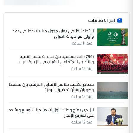
التعليق : واحد من عصابة علي ماما يسقط
جنسية الرافد الثالث للعراق ومن اصول عريقة
ابا فرات ...
آخر الاضافات
الجواهري يرد على صدام حسين سل
الاتحاد الخليجي يعلن جدول مباريات "خليجي 27"
الموضوع :
وأولى مواجهات العراق
مضجعيك يابن الزنا (نص كامل)
منذ 11 ساعة
4
سردار
(796) الف مستفيد من خدمات قسم التنمية
والتأهيل الاجتماعي للشباب في الزيارة الارب...
التعليق : واحد من عصابة علي ماما يسقط
منذ 12 ساعة
جنسية الرافد الثالث للعراق ومن اصول عريقة
ابا فرات ...
مصادر تكشف ملامح الاتفاق المرتقب بين مسقط
الجواهري يرد على صدام حسين سل
الموضوع :
وطهران بشأن "مضيق هرمز"
مضجعيك يابن الزنا (نص كامل)
منذ 12 ساعة
الزيدي يمنح وكلاء الوزارات صلاحيات أوسع ويشدد
5
حيدر عاشور
على تسريع الإنجاز
التعليق : تحياتي لك استاذ حامدتركان. كلام
منذ 12 ساعة
دقيق ومسؤول؛ فالاستثمار الحقيقي للإنسان
وثروات البلد يعتمد على الكفاءة ...