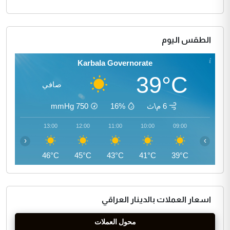
الطقس اليوم
Karbala Governorate
39°C
صافي
6 م\ث
16%
750
mmHg
14:00
13:00
12:00
11:00
10:00
09:00
‹
›
46°C
46°C
45°C
43°C
41°C
39°C
اسعار العملات بالدينار العراقي