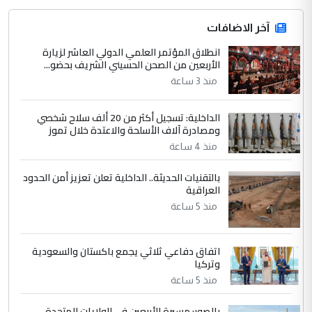
التعليق : قرار مستعجل جدا ولامصلحة فيه
آخر الاضافات
للوزاره ولا للمواطن القرار الصائب يكون بعد
الاستماع للمدير ومغرفة ...
انطلاق المؤتمر العلمي الدولي العاشر لزيارة
الأربعين من الصحن الحسيني الشريف بحضو...
وزير الصحة يعفي مدير مستشفى الكرخ
الموضوع :
العام في بغداد
منذ 3 ساعة
الداخلية: تسجيل أكثر من 20 ألف سلاح شخصي
4
سردار
ومصادرة آلاف الأسلحة والاعتدة خلال تموز
التعليق : واحد من عصابة علي ماما يسقط
منذ 4 ساعة
جنسية الرافد الثالث للعراق ومن اصول عريقة
بالتقنيات الحديثة.. الداخلية تعلن تعزيز أمن الحدود
ابا فرات ...
العراقية
الجواهري يرد على صدام حسين سل
الموضوع :
منذ 5 ساعة
مضجعيك يابن الزنا (نص كامل)
اتفاق دفاعي ثلاثي يجمع باكستان والسعودية
5
سردار
وتركيا
التعليق : واحد من عصابة علي ماما يسقط
منذ 5 ساعة
جنسية الرافد الثالث للعراق ومن اصول عريقة
ابا فرات ...
بالصور: مسيرة للأربعين في الولايات المتحدة