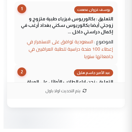
1
يوسف غزوان عصمت
التعليق : بكالوريوس فيزياء طبية متزوج و
زوجتي أيضا بكالوريوس سكني بغداد أرغب في
إكمال دراستي داخل ...
السعودية توافق على الاستمرار في
الموضوع :
إعطاء 100 منحة دراسية للطلبة العراقيين في
جامعاتها سنويا
2
عبد الأمير جاسم هليل
التعليق : نحن اباء الطلاب الأوائل على العراق
نتشرف بلقاء السيد احمد الصافي في العتبات
يتم التحديث اولا باول
الحسنية لزرع ...
مكتب السيد احمد الصافي : لا يوجود
الموضوع :
لدينا اي حساب على الفيس بوك وتويتر
3
hadi