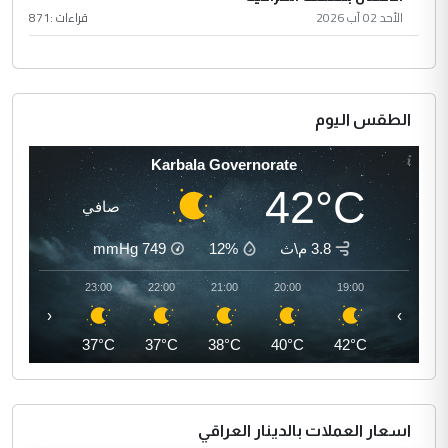
الأحد 02 آب 2026
قراءات :
871
الطقس اليوم
Karbala Governorate
42°C
صافي
3.8 م\ث
12%
749
mmHg
00:00
23:00
22:00
21:00
20:00
19:00
‹
›
36°C
37°C
37°C
38°C
40°C
42°C
اسعار العملات بالدينار العراقي