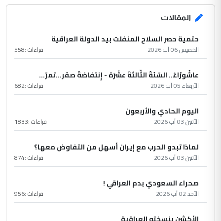
المقالات
حتمية حصر السلاح المنفلت بيد الدولة العراقية
الخميس 06 آب 2026
قراءات :
558
عاشُورْاءُ.. السّنَةُ الثّالثةَ عشَرَة - إِنتفاضةُ صفَر…تمرّ...
الأربعاء 05 آب 2026
قراءات :
682
اليوم الحادي والأربعون
الأثنين 03 آب 2026
قراءات :
1833
لماذا تبدو الحرب مع إيران أسهل من التفاوض معها؟
الأثنين 03 آب 2026
قراءات :
874
صحراء السعودي بدم العراقي !
الأحد 02 آب 2026
قراءات :
956
الأكشن بنسخته العراقية