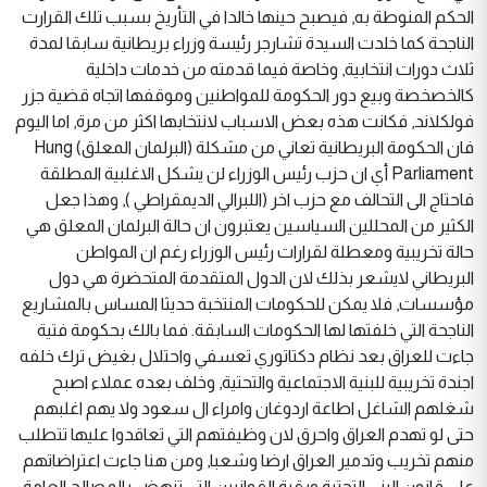
الحكم المنوطة به, فيصبح حينها خالدا في التأريخ بسبب تلك القرارت
الناجحة كما خلدت السيدة تشارجر رئيسة وزراء بريطانية سابقا لمدة
ثلاث دورات انتخابية, وخاصة فيما قدمته من خدمات داخلية
كالخصخصة وبيع دور الحكومة للمواطنين وموقفها اتجاه قضية جزر
فولكلاند, فكانت هذه بعض الاسباب لانتخابها اكثر من مرة, اما اليوم
فان الحكومة البريطانية تعاني من مشكلة (البرلمان المعلق) Hung
Parliament أي ان حزب رئيس الوزراء لن يشكل الاغلبية المطلقة
فاحتاج الى التحالف مع حزب اخر (اللبرالي الديمقراطي ), وهذا جعل
الكثير من المحللين السياسين يعتبرون ان حالة البرلمان المعلق هي
حالة تخريبية ومعطلة لقرارات رئيس الوزراء رغم ان المواطن
البريطاني لايشعر بذلك لان الدول المتقدمة المتحضرة هي دول
مؤسسات, فلا يمكن للحكومات المنتخبة حديثا المساس بالمشاريع
الناجحة التي خلفتها لها الحكومات السابقة. فما بالك بحكومة فتية
جاءت للعراق بعد نظام دكتاتوري تعسفي واحتلال بغيض ترك خلفه
اجندة تخريبية للبنية الاجتماعية والتحتية, وخلف بعده عملاء اصبح
شغلهم الشاغل اطاعة اردوغان وامراء ال سعود ولا يهم اغلبهم
حتى لو تهدم العراق واحرق لان وظيفتهم التي تعاقدوا عليها تتطلب
منهم تخريب وتدمير العراق ارضا وشعبا, ومن هنا جاءت اعتراضاتهم
على قانون البنى التحتية وبقية القوانيين التي تنهض بالمصالح العامة