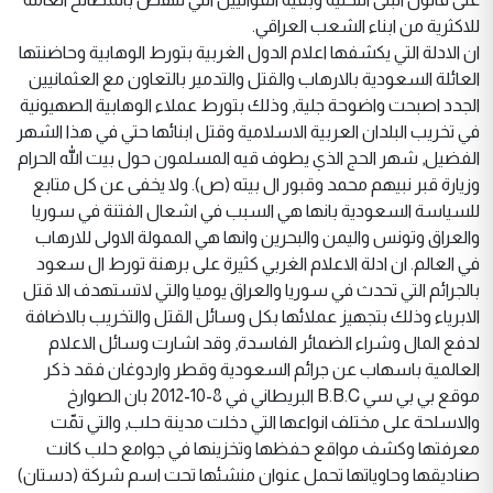
للاكثرية من ابناء الشعب العراقي.
ان الادلة التي يكشفها اعلام الدول الغربية بتورط الوهابية وحاضنتها
العائلة السعودية بالارهاب والقتل والتدمير بالتعاون مع العثمانيين
الجدد اصبحت واضوحة جلية, وذلك بتورط عملاء الوهابية الصهيونية
في تخريب البلدان العربية الاسلامية وقتل ابنائها حتي في هذا الشهر
الفضيل, شهر الحج الذي يطوف قيه المسلمون حول بيت الله الحرام
وزيارة قبر نبيهم محمد وقبور ال بيته (ص). ولا يخفى عن كل متابع
للسياسة السعودية بانها هي السبب في اشعال الفتنة في سوريا
والعراق وتونس واليمن والبحرين وانها هي الممولة الاولى للارهاب
في العالم. ان ادلة الاعلام الغربي كثيرة على برهنة تورط ال سعود
بالجرائم التي تحدث في سوريا والعراق يوميا والتي لاتستهدف الا قتل
الابرياء وذلك بتجهيز عملائها بكل وسائل القتل والتخريب بالاضافة
لدفع المال وشراء الضمائر الفاسدة, وقد اشارت وسائل الاعلام
العالمية باسهاب عن جرائم السعودية وقطر واردوغان فقد ذكر
موقع بي بي سي B.B.C البريطاني في 8-10-2012 بان الصوارخ
والاسلحة على مختلف انواعها التي دخلت مدينة حلب, والتي تمّت
معرفتها وكشف مواقع حفظها وتخزينها في جوامع حلب كانت
صناديقها وحاوياتها تحمل عنوان منشئها تحت اسم شركة (دستان)