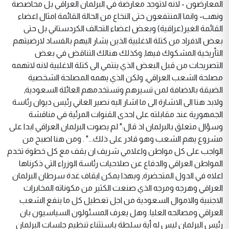
المعارضون - لانه لاتوجد معارضة في البرلمان العراقي بل محاصصة
ونهب- وانما المنتفعون حتى النخاع من الحالة القائمة امثال اعضاء
القائمة الغير(عراقية) وبعض اعضاء التحالف الكردستاني بل حتى
بعض الافراد من كتلة الاغلبية الذين يشار اليهم بالفساد لارضيتهم
التأريخية المشكوك فيها, وكذلك هنالك التناقض في بعض
التصريحات من قبل البعض الذي ينتمي الى كتلة الاغلبية لانه لاتهمه
مصلحة الشعب العراقي, ولكن الذي يهمه المصلحة الشخصية
الضيقة بالاضافة لمن تسيرهم وتستخدمهم العائلة السعودية,
ولابد هنا الى الاشارة الى ما اشار اليه نصير العاني رئيس ديوان رئاسة
الجمهورية عند مقابلته على احدى القنوات المرئية في مناقشة
وسؤال متعلق بالبرلمان اذ قال:" لم يصوت البرلمان العراقي ابدا على
مشروع يهم الشعب وهو قادر على ذلك..." . ومن هنا اصبح من
الواجب على كل مواطن واعلامي شريف ان يقف مع كل خطوة تخدم
المواطن العراقي والدفاع عن صلاحيات رئاسة الوزراء التي ذكرناها
اعلاه في الدول المتحضرة, وبهذا يمكن ايقاف غدة سرطان البرلمان
العراقي وهرجه ومرجه الذي صنعت الكثير من مكوناته المخابرات
الاجنبية والاموال السعودية من اجل تعطيل كل ما ينفع الشعب
العراقي ومصالحه العليا. وهل يعرف المسئولون السياسيون بان
رئيس البرلمان ليس له أية سلطة باستثناء تنظيم جلسات البرلمان