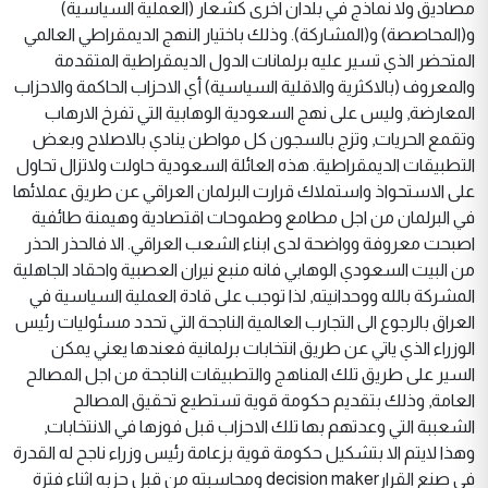
مصاديق ولا نماذج في بلدان اخرى كشعار (العملية السياسية)
و(المحاصصة) و(المشاركة). وذلك باختيار النهج الديمقراطي العالمي
المتحضر الذي تسير عليه برلمانات الدول الديمقراطية المتقدمة
والمعروف (بالاكثرية والاقلية السياسية) أي الاحزاب الحاكمة والاحزاب
المعارضة, وليس على نهج السعودية الوهابية التي تفرخ الارهاب
وتقمع الحريات, وتزج بالسجون كل مواطن ينادي بالاصلاح وبعض
التطبيقات الديمقراطية. هذه العائلة السعودية حاولت ولاتزال تحاول
على الاستحواذ واستملاك قرارت البرلمان العراقي عن طريق عملائها
في البرلمان من اجل مطامع وطموحات اقتصادية وهيمنة طائفية
اصبحت معروفة وواضحة لدى ابناء الشعب العراقي. الا فالحذر الحذر
من البيت السعودي الوهابي فانه منبع نيران العصبية واحقاد الجاهلية
المشركة بالله ووحدانيته, لذا توجب على قادة العملية السياسية في
العراق بالرجوع الى التجارب العالمية الناجحة التي تحدد مسئوليات رئيس
الوزراء الذي ياتي عن طريق انتخابات برلمانية فعندها يعني يمكن
السير على طريق تلك المناهج والتطبيقات الناجحة من اجل المصالح
العامة, وذلك بتقديم حكومة قوية تستطيع تحقيق المصالح
الشعببة التي وعدتهم بها تلك الاحزاب قبل فوزها في الانتخابات,
وهذا لايتم الا بتشكيل حكومة قوية بزعامة رئيس وزراء ناجح له القدرة
في صنع القرارdecision maker ومحاسبته من قبل حزبه اثناء فترة