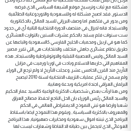
مشكلته مع ثبات وترسيخ موقع الشيعة السياسي الذي فرضه
الدستور, فقد اصبح مشكلة له وللسعودية والاوردوغانية الطائفية
ومن يدور في فلكهم. اما وصف البرزاني للسيد المالكي بالدكتاتورية
والاستبداد فانه لايزال في منتصف الدورة الانتخابية الثانية أي في حدود
ست سنوات فلم يستبد بالحكم عشرات السنين بالتوارث العشائري
كما هو في اربيل ومحميات الخليج الفارسي كالسعودية واتباعها عن
طريق نظام عشائري جاهلي متخلف, والانتخابات هي التي تقرر مصير
السيد المالكي وليس العصبية القبلية والاوتوقراطية والاستبداد, هذه
المفاهيم التي حاربها الاسلام وبادت في اوربا ورميت في مزابل
التأريخ منذ القرن الخامس عشر, وعجلت التأريخ لا ولم ترجع الى الوراء,
ولم يسمح ان تتكر عمليات التزييف الانتخابية لسنة 2010 ليصبح
البرلمان العراقي اجندة امريكية وبدعة وهابية.
ومن هنا ارتأت بعض شخصيات الاكثرية الواعية كالسيد عمار الحكيم
والسيد المالكي رئيس الوزراء بان الحل الناجع لحفظ مصالح العراق
شعبا وارضا هو تبني النموذج الديمقراطي العالمي في الحكم
والمعروف بالاكثرية السياسية , ويقوم هذا النموذج ايضا باسقاط
البرنامج الذي تبنته اموال سعودية ومخابرات صهيونية, هذا البرنامج
الغوغائي الذي لايحمل بين طياته الا الفاظا وشعارات ليست لها