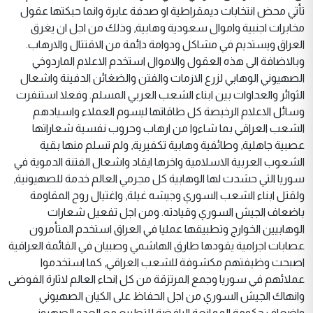
تأتي محض انتخابات ديمقراطية او صدفة عابرة وانما حبكتها عقول
مخابرات اجنبية واموال سعودية وهابية, وذلك من اجل ان يغرق
العراق ويستديم في مشاكل ودوامة دائمة من الاقتتال والارهاب.
وبالاضافة الى هذه العقول والاموال استخدم الاعلام الماردوخي
الصهيوني الوهابي لزرع الازمات والفتن والضغائن الدفينة واشعال
الثوائر والعداوات بين ابناء الشعب العربي المسلم. وفعلا استنفرت
وسائل الاعلام الرخيصة كل طاقاتها ليسوم العملاء واسيادهم
الشعب العراقي بما شاءوا من ارهاب وحروب نفسية شعاراتها
عصبية جاهلية, وطائفية وهابية تكفيرية, ولم تسلم منها بقية
الشعوب العربية الاسلامية واخرها ايقاد واشعال الفتنة الدموية في
سوريا التي حشدت لها الوهابية كل مجرمي العالم خدمة للصهيونية,
ولقتل ابناء الشعب السوري وجيشه غيلة, واغتيال روح المقاومة
باضعاف الجيش السوري وقيادته. ومن اجل تفعيل شعارات
الوهابيين الخوارج وتطبيقها عمليا في العراق استخدم المتأمرون
عصابات اجرامية يقودها طارق الهاشمي وصبيان في القائمة العراقية
اصبحت وظيفتهم مكشوفة للشعب العراقي, كما استخدموا
عملائهم في سوريا وجمع المرتزقة من كل انحاء العالم لاثارة الفوضى
وانهاك الجيش السوري من اجل الحفاظ على الكيان الصهيوني
واضعاف حكومة الممانعة الرافضة للتطبيع مع العدو الصهيوني.