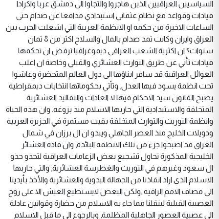
السياسيين العراقيين الذين هاجروا والتجأوا الى دمشق عربا واكرادا
قيادات وقواعد مع نظام عثماني استبدادي مدافعا عن صدام حتى
الساعات الاخيرة من حكمه او الانظمة العربية التي اشعلت الحرب بين
العراق وايران وكانت تمد صدام بالمال والسلاح اكثر من 8 ثمان
سنوات؟ ان اكثرية الشعب العراقي ديموغرافيا ترفض ان تحكمها
قيادات تأتي عن طريق التوارث العشائري والقبلي وخاصة ان اغلب
العوائل العراقية قد سافر ابناؤها الى دول العالم المتحضرة وعاشوا
تحت انظمة يسود فيها العدل, وتأتي بحكوماتها انتخابات ديمقراطية
يصبح القانون سيد الاحكام فيها لا العادات والتقاليد العشائرية
المتخلفة والاستبدادية التي حاربها الاسلام منذ بزوغه. وان هذه الحياة
وانظمة التوريث والتوارث المتخلفة بقيت مستمرة في الجزيرة العربية
ودويلات الخليج منذ العصر الجاهلي ويبدو ان ال برزان في شمال
العراق قد اصبحوا جزء من تلك الانظمة البائدة, وان قادة العشائر
الخليجية المذكورة تحاول تشجيع بعض الزعامات العراقية لتحذو حذو
ال سعود وغيرهم في التوريث والغطرسة العشائرية, والتي حاربها
الاسلام الذي اراد انقاذنا من الجهالة البدوية والعشائرية والأخذ بأيدينا
الى مصاف الامم الراقية ,ولكن البعض لايستطيع العيش الا على روح
العصبية القبلية لينقلنا مما جاء به الاسلام من حضارة وقوانين عادلة
الى عصبية العصور الجاهلية المظلمة, وبالرجوع الى ما قبل الاسلام