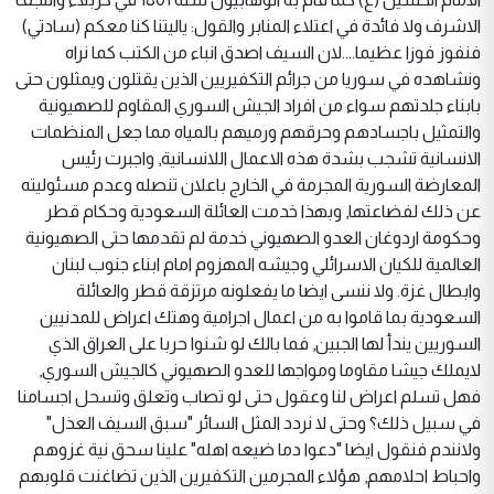
الاشرف ولا فائدة في اعتلاء المنابر والقول: ياليتنا كنا معكم (سادتي)
فنفوز فوزا عظيما....لان السيف اصدق انباء من الكتب كما نراه
ونشاهده في سوريا من جرائم التكفيريين الذين يقتلون ويمثلون حتى
بابناء جلدتهم سواء من افراد الجيش السوري المقاوم للصهيونية
والتمثيل باجسادهم وحرقهم ورميهم بالمياه مما جعل المنظمات
الانسانية تشجب بشدة هذه الاعمال اللانسانية, واجبرت رئيس
المعارضة السورية المجرمة في الخارج باعلان تنصله وعدم مسئوليته
عن ذلك لفضاعتها, وبهذا خدمت العائلة السعودية وحكام قطر
وحكومة اردوغان العدو الصهيوني خدمة لم تقدمها حتى الصهيونية
العالمية للكيان الاسرائلي وجيشه المهزوم امام ابناء جنوب لبنان
وابطال غزة. ولا ننسى ايضا ما يفعلونه مرتزقة قطر والعائلة
السعودية بما قاموا به من اعمال اجرامية وهتك اعراض للمدنيين
السوريين يندأ لها الجبين, فما بالك لو شنوا حربا على العراق الذي
لايملك جيشا مقاوما ومواجها للعدو الصهيوني كالجيش السوري,
فهل تسلم اعراض لنا وعقول حتى لو تصاب وتعلق وتسحل اجسامنا
في سبيل ذلك؟ وحتى لا نردد المثل السائر "سبق السيف العذل"
ولانندم فنقول ايضا "دعوا دما ضيعه اهله" علينا سحق نية غزوهم
واحباط احلامهم, هؤلاء المجرمين التكفيرين الذين تضاغنت قلوبهم