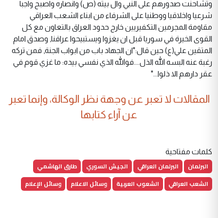
وتشاحنت صدورهم على النبي وال بيته (ص) وانصاره واصبح واجبا
شرعيا واخلاقيا ووطنيا على الشرفاء من ابناء الشعب العراقي
مقاومة المجرمين التكفيريين خارج حدود العراق بالتعاون مع كل
القوى الخيرة في سوريا قبل ان يغزوا ويستبيحوا عراقنا, وصدق امام
المتقين علي(ع) حين قال:"ان الجهاد باب من ابواب الجنة, فمن تركه
رغبة عنه البسه الله الذل....فوالله الذي نفسي بيده: ما غزي قوم في
عقر دارهم الا ذلوا..."
المقالات لا تعبر عن وجهة نظر الوكالة، وإنما تعبر
عن آراء كتابها
كلمات مفتاحية
البرلمان
البرلمان العراقي
الجيش السوري
طارق الهاشمي
الشعب العراقي
الشعوب العربية
وسائل الاعلام
وسائل الإعلام