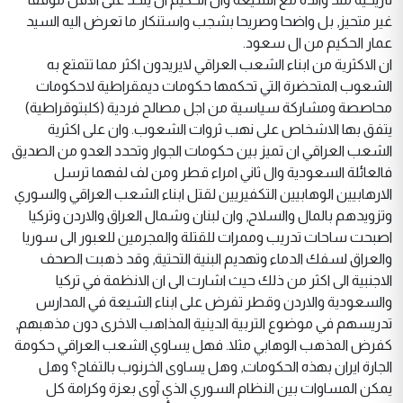
غير متحيز, بل واضحا وصريحا بشجب واستنكار ما تعرض اليه السيد
عمار الحكيم من ال سعود.
ان الاكثرية من ابناء الشعب العراقي لايريدون اكثر مما تتمتع به
الشعوب المتحضرة التي تحكمها حكومات ديمقراطية لاحكومات
محاصصة ومشاركة سياسية من اجل مصالح فردية (كلبتوقراطية)
يتفق بها الاشخاص على نهب ثروات الشعوب. وان على اكثرية
الشعب العراقي ان تميز بين حكومات الجوار وتحدد العدو من الصديق
فالعائلة السعودية وال ثاني امراء قطر ومن لف لفهما ترسل
الارهابيين الوهابيين التكفيريين لقتل ابناء الشعب العراقي والسوري
وتزويدهم بالمال والسلاح, وان لبنان وشمال العراق والاردن وتركيا
اصبحت ساحات تدريب وممرات للقتلة والمجرمين للعبور الى سوريا
والعراق لسفك الدماء وتهديم البنية التحتية, وقد ذهبت الصحف
الاجنبية الى اكثر من ذلك حيث اشارت الى ان الانظمة في تركيا
والسعودية والاردن وقطر تفرض على ابناء الشيعة في المدارس
تدريسهم في موضوع التربية الدينية المذاهب الاخرى دون مذهبهم,
كفرض المذهب الوهابي مثلا. فهل يساوي الشعب العراقي حكومة
الجارة ايران بهذه الحكومات, وهل يساوى الخرنوب بالتفاح؟ وهل
يمكن المساوات بين النظام السوري الذي آوى بعزة وكرامة كل