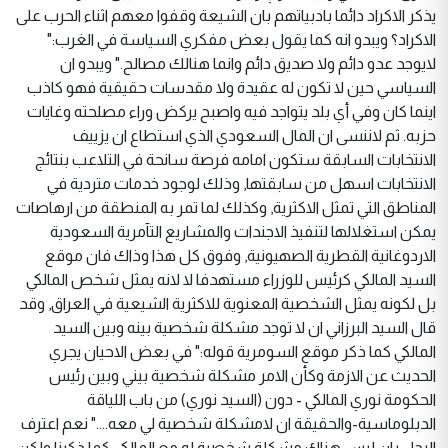
يذكر الاكراد دائما بادبياتهم بان الشيعة وقفوا معهم اثناء الحرب على
الاكراد؟ ويبدو انه كما يقول بعض مفكري السياسة في الغرب:"
لايوجد عدو دائم ولا صديق دائم وانما هنالك مصالح." ويبدو ان
السياسي حين لا تكون له عقيدة ولا مقدسات حقيقية فهو كاذب
اينما كان وفي أي بلد يتواجد فيه واصبح يركض وراء مصلحته وغايات
حزبه. ثم لاننسى ان المال السعودي الذي استطاع ان يزييف
الانتخابات السابقة ستكون امامه فرصة سانحة في التلاعب بنتائج
الانتخابات اسهل من سابقتها, وذلك لوجود خدمات متردية في
المناطق التي تمثل الاكثرية, وكذلك لما تمر به المنطقة من ارهاصات
يمكن استغلالها لتنفيذ الاجندات والمشاريع التآمرية السعودية
الاردوغانية القطرية الصهيونية, وفوق كل هذا وذاك فان موقع
السيد المالكي كرئيس للوزراء مستهدفا لا لانه يمثل شخص المالكي
بل لكونه يمثل الشخصية المعنوية للاكثرية الشيعية في العراق, وقد
قال السيد البرزاني ان لا توجد مشكلة شخصية بينه وبين السيد
المالكي كما ذكر موقع السومرية قوله:" في بعض الاحيان يجري
الحديث عن الازمة وكأن الامر مشكلة شخصية بيني وبين رئيس
الحكومة نوري المالكي - دون (السيد نوري) من باب اللياقة
الدبلوماسية-والحقيقة ان لامشكلة شخصية لي معه...." نعم اعترف
الرجل بان ليس هناك مشكلة شخصية له مع المالكي كما ذكرنا ولكن