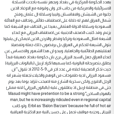
يهدد الحكومة المركزية في بغداد ويجهز نفسه باحدث الاسلحة
الاسرائيلية والامريكية من جانب اخر, وان وقوفه مع الاوغاد الذين
جاءوا من الشيشان وافغانستان وليبيا وسلالة ال عثمان وفتح
شمال العراق لهم, له دلالة على اصطفاف طائفي وتحالف مع العائلة
السعودية وسلالة الدولة العثماني بعيدا عن التحالف مع الشيعة كما
يزعم, وقد كتبت الصحف الاجنبية عن اصطفاف البرزاني مع اعداء
الشيعة امثال السعودية وتركيا وقطر والاردن الذين لايمكن ان يقبلوا
بتولي الشيعة للحكم في العراق بل يرفضون ذلك جملة وتفصيلا
لعقليتهم الطائفية والجاهلية, ويبدو ان هذا الشعور والاحساس عن
اعداء العراق جعل السيد البرزاني يرى بان حكومة بغداد ضعيفة فبدأ
يطلق بتصريحاته البالونية كما يسميها اكراد اربيل (بالبالونات البرزانية)
حيث تذكر الصحيفة اعلاه في عدد اخر في 9-5-2012 اذ تقول:" ان
مسعود البرزاني لديه طموحات من الوهم والخيلاء تجعله يشعر انه
الرجل الاقوى ولكن سخرية الشارع منه اصبحت تتزايد يوما بعد يوم
حتى في منطقة اربيل اذ يطلقون عليه (بالبالون البرزاني) لانه ممتلئ
بالهواء الساخن" Masud might have pretention to be a strong
man, but he is increasingly ridiculed even in regional capital
Erbil as ‘Balon Barzani’ because he full of hot air. ولو كانت
للبرزاني وحزبه مواقف تحمل على حسن النية مع الاكثرية العراقية