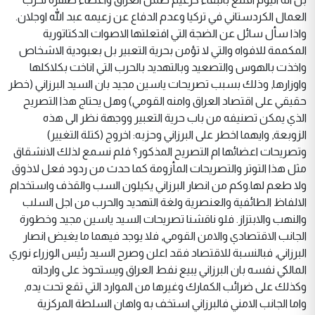
العمال الكردستاني في تركيا وعدم الدفاع عن زعيمه عبد الله اوجلان.
واذا سأل سائل عن الضجة التي افتعلتها الاصوات الدكتاتورية
المكممة للافواه والتي لا تؤمن بحرية التعبير بل بعبودية الاشخاص
واخذت بالهوس والتصعيد وبالتهديد بالحرب التي اناخت بكلاكلها
واوزارها, وذلك بسبب تصريحات ياسين مجيد بان السيد البرزاني (خطر
حقيقي على اقتصاد العراق وامنه القومي) وهل يحتاج هذا التصريح
الذي يمكن تصنيفه من باب حرية التعبير ووجهة نظر الى هذه
الزوبعة, وايهما اخطر على البرزاني وحزبه: اخروج (كتلة التغيير)
وتصريحات اعضائها ام التصريح المذكور؟ فلم نسمع لذلك الانشقاق
مثل هذا التوتر والتصريحات المأزومة كما حدث من ردود فعل لاذوق
ولا طعم لها.وكم من انصار البرزاني يكيلون السب والقذف واستخدام
الالفاظ الطائفية والعنصرية ولغة التهديد والحرب من اجل السلب
والنهب والابتزاز. فلو ناقشنا تصريحات السيد ياسين مجيد وخطورة
الجانب الاقتصادي والامن القومي, فلا يوجد فيهما ما يغيض انصار
البرزاني, فبالنسبة للاقتصاد فقد اعلن وصرح السيد رئيس الوزراء نوري
المالكي نفسه بان البرزاني يبيع نفط العراق ويستحوذ على وارداته
وكذلك على ضرائب الكمارك وغيرها من الموارد التي تقع تحت يده,
واما الجانب الامني فالبرزاني استخف به واهان السلطة المركزية