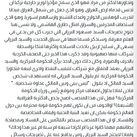
وتجاوزها لاكثر من مرة, فهو الذي سمح مؤخرا لوزير خارجية تركيا ان
تدنس قدماه ارض العراق, وهو الذي جعل من شمال العراق ميدانا
لتدريب الوهابيين الخوارج واعداء التشيع وارسالهم لسوريا, وهو الذي
استضاف المجرمين والسراق امثال طارق الهاشمي. ولا ننسى هنا
جنوح تصريحات السيد مسعود البرزاني التي حيرت كل من يدعي في
العلم معرفة, وسنذكر قسما منها في سياق الحديث. والسيد البرزاني
يسعى الى تسليح اربيل باحدث الاسلحة واكثرها فتكا بواسطة
شركات منها صهيونية وقد ذكرت هذا الخبر حتى الصحف الكردية
بالحرف والصورة, وكان ذلك دون الاخذ برأي الحكومة المركزية. والسيد
البرزاني يعقد الاتفاق مع شركات لتنقيب النفط واخرى لبيعه متجاوزا
الحكومة المركزية. ثم يقول السيد البرزاني انه لايستهدف شخص
السيد المالكي اذ يقول : "ليس بيني وبين المالكي عداوة شخصية..."
فاذن لماذا يحاول اضعاف مركز وموقع رئيس وزراء الحكومة
المركزية؟ فهل لان هذا المنصب اصبح يخص الاكثرية العراقية
(الشيعة)؟ اوالخوف من ان تكون لهم حكومة قوية محترمة بين دول
العالم حكومة يمكن ان تعيد البنية التحتية وايقاف المحاصصة
والفساد, او ان هذا المنصب سيضر بالقائمين على الفساد وبمصلحة
بطانتهم مهما كانوا عربا ام اكرادا شيعة ام سنة ام غير هذا وذاك؟
ولماذا لايحتج السيد البرزاني ومن يدافع عنه على تصريحات وسائل