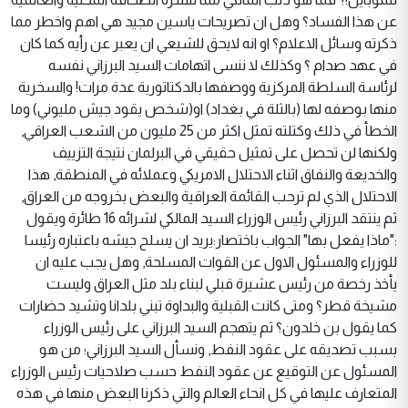
عن هذا الفساد؟ وهل ان تصريحات ياسين مجيد هي اهم واخطر مما
ذكرته وسائل الاعلام؟ او انه لايحق للشيعي ان يعبر عن رأيه كما كان
في عهد صدام ؟ وكذلك لا ننسى اتهامات السيد البرزاني نفسه
لرئاسة السلطة المركزية ووصفها بالدكتاتورية عدة مرات! والسخرية
منها بوصفه لها (بالثلة في بغداد) او(شخص يقود جيش مليوني) وما
الخطأ في ذلك وكتلته تمثل اكثر من 25 مليون من الشعب العراقي,
ولكنها لن تحصل على تمثيل حقيقي في البرلمان نتيجة التزييف
والخديعة والنفاق اثناء الاحتلال الامريكي وعملائه في المنطقة, هذا
الاحتلال الذي لم ترحب القائمة العراقية والبعض بخروجه من العراق,
ثم ينتقد البرزاني رئيس الوزراء السيد المالكي لشرائه 16 طائرة ويقول
:"ماذا يفعل بها" الجواب باختصار:يريد ان يسلح جيشه باعتباره رئيسا
للوزراء والمسئول الاول عن القوات المسلحة, وهل يجب عليه ان
يأخذ رخصة من رئيس عشيرة قبلي لبناء بلد مثل العراق وليست
مشيخة قطر؟ ومتى كانت القبلية والبداوة تبني بلدانا وتشيد حضارات
كما يقول بن خلدون؟ ثم يتهجم السيد البرزاني على رئيس الوزراء
بسبب تصديقه على عقود النفط, ونسأل السيد البرزاني؛ من هو
المسئول عن التوقيع عن عقود النفط حسب صلاحيات رئيس الوزراء
المتعارف عليها في كل انحاء العالم والتي ذكرنا البعض منها في هذه