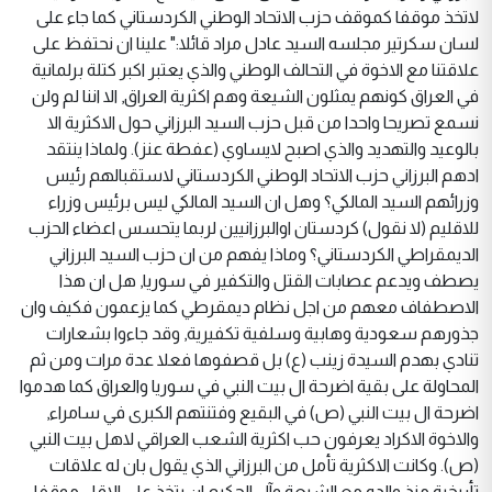
لاتخذ موقفا كموقف حزب الاتحاد الوطني الكردستاني كما جاء على
لسان سكرتير مجلسه السيد عادل مراد قائلا:" علينا ان نحتفظ على
علاقتنا مع الاخوة في التحالف الوطني والذي يعتبر اكبر كتلة برلمانية
في العراق كونهم يمثلون الشيعة وهم اكثرية العراق, الا اننا لم ولن
نسمع تصريحا واحدا من قبل حزب السيد البرزاني حول الاكثرية الا
بالوعيد والتهديد والذي اصبح لايساوي (عفطة عنز). ولماذا ينتقد
ادهم البرزاني حزب الاتحاد الوطني الكردستاني لاستقبالهم رئيس
وزرائهم السيد المالكي؟ وهل ان السيد المالكي ليس برئيس وزراء
للاقليم (لا نقول) كردستان اوالبرزانيين لربما يتحسس اعضاء الحزب
الديمقراطي الكردستاني؟ وماذا يفهم من ان حزب السيد البرزاني
يصطف ويدعم عصابات القتل والتكفير في سوريا, هل ان هذا
الاصطفاف معهم من اجل نظام ديمقرطي كما يزعمون فكيف وان
جذورهم سعودية وهابية وسلفية تكفيرية, وقد جاءوا بشعارات
تنادي بهدم السيدة زينب (ع) بل قصفوها فعلا عدة مرات ومن ثم
المحاولة على بقية اضرحة ال بيت النبي في سوريا والعراق كما هدموا
اضرحة ال بيت النبي (ص) في البقيع وفتنتهم الكبرى في سامراء,
والاخوة الاكراد يعرفون حب اكثرية الشعب العراقي لاهل بيت النبي
(ص). وكانت الاكثرية تأمل من البرزاني الذي يقول بان له علاقات
تأريخية منذ والده مع الشيعة وآل الحكيم ان يتخذ على الاقل موقفا