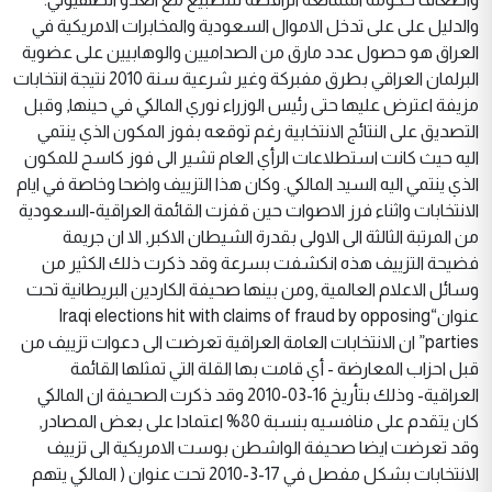
والدليل على على تدخل الاموال السعودية والمخابرات الامريكية في
العراق هو حصول عدد مارق من الصداميين والوهابيين على عضوية
البرلمان العراقي بطرق مفبركة وغير شرعية سنة 2010 نتيجة انتخابات
مزيفة اعترض عليها حتى رئيس الوزراء نوري المالكي في حينها, وقبل
التصديق على النتائج الانتخابية رغم توقعه بفوز المكون الذي ينتمي
اليه حيث كانت استطلاعات الرأي العام تشير الى فوز كاسح للمكون
الذي ينتمي اليه السيد المالكي. وكان هذا التزييف واضحا وخاصة في ايام
الانتخابات واثناء فرز الاصوات حين قفزت القائمة العراقية-السعودية
من المرتبة الثالثة الى الاولى بقدرة الشيطان الاكبر, الا ان جريمة
فضيحة التزييف هذه انكشفت بسرعة وقد ذكرت ذلك الكثير من
وسائل الاعلام العالمية ,ومن بينها صحيفة الكاردين البريطانية تحت
عنوان“Iraqi elections hit with claims of fraud by opposing
parties” ان الانتخابات العامة العراقية تعرضت الى دعوات تزييف من
قبل احزاب المعارضة - أي قامت بها القلة التي تمثلها القائمة
العراقية- وذلك بتأريخ 16-03-2010 وقد ذكرت الصحيفة ان المالكي
كان يتقدم على منافسيه بنسبة 80% اعتمادا على بعض المصادر,
وقد تعرضت ايضا صحيفة الواشطن بوست الامريكية الى تزييف
الانتخابات بشكل مفصل في 17-3-2010 تحت عنوان ( المالكي يتهم