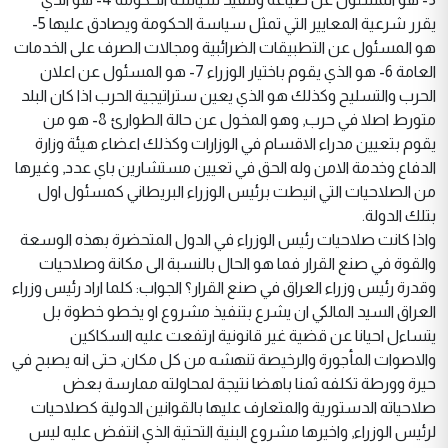
يقرر شرعية المعايير التي تمثل سياسة الحكومة ويصادق عليها 5-
هو المسئول عن التطبيقات الضرائبية ومجالات الصرف على الخدمات
العامة 6- هو الذي يقوم باختيار الوزراء 7- هو المسئول عن اعلان
الحرب والتسليح وكذلك هو الذي يعين ستراتيجية الحرب اذا كان البلد
متورط اصلا في حرب, وهو المخول عن حالة الطوارئ 8- هو من
يقوم بتعيين مدراء الاقسام في الوزارات وكذلك اعضاء هيئة وزارة
الدفاع وخدمة الامن وله الحق في تعيين مستشارين باي عدد, وغيرها
من الصلاحيات التي انيطت برئيس الوزراء البريطاني كمسئول اول
بتلك الدولة.
واذا كانت صلاحيات رئيس الوزراء في الدول المتحضرة بهذه الوسعة
والقوة في صنع القرار فما هو الحال بالنسبة الى مكانة وصلاحيات
وقدرة رئيس وزراء العراق في صنع القرار؟ الجواب: كلما اراد رئيس وزراء
العراق السيد المالكي ان يشرع بتنفيذ مشروع او يخطو خطوة بل
يتساءل احيانا عن قضية غير قانونية ارتفعت عليه السكاكين
والاصوات المأجورة والرخيصة تنهشه من كل مكان, حتى انه يصبح في
حيرة وورطة تكلفه ثمنا باهضا نتيجة لمحاولته ممارسة بعض
صلاحياته الدستورية والمتعارف عليها بالقوانين الدولية كصلاحيات
لرئيس الوزراء, واخيرها مشروع البنية التحتية الذي انتفض عليه ليس