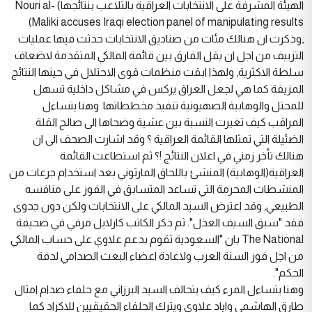
الهيئة المشرفة على الانتخابات العراقية بالتلاعب بنتائجها) Nouri al-
Maliki accuses Iraqi election panel of manipulating results)
,وذكرت ان هنالك مئات من صناديق الانتخابات حدثت فيها عمليات
التزييف من اجل ان يقل الفارق بين قائمة المالكي المتقدمة لاضعاف
سلطة الاكثرية, ولهذا ابقت منظمات قوى الاحتلال في حينها النتائج
المزيفة كما هي لجعل العراق يركس في مشاكل داخلية تسهل
للمحتل والوهابية الصهيونية تنفيذ مخططاتها. وهنا يتساءل
المراقب كيف تغيرت النسبة بين عشية وضحاها الى صالح القلة
الضئيلة التي تمثلها القائمة العراقية ؟ وقد اشارت الصحف الى ان
هنالك تأخر زمني في اعلان النتائج !؟ ثم استطاعت القائمة
العراقية(الوهابية) المنشئ باللحاق المارثوني بعد استخدام جرعات من
المنشطات المحرمة التي تساعد المتسابق في الفوز على منافسه
الطبيعي, وقد اعترض السيد المالكي على الانتخابات ولكن دون جدوى
فقد "سبق السيف العذل". ثم ذكر الكاتب كارلايل مرفي في صحيفة
The National بان "السعودية تقوم بدعم علاوي على حساب المالكي
من اجل فوز السنة العرب ولاعادة اعضاء البعث الصدامي لدفة
الحكم".
وهنا يتساءل المرء كيف يتحالف السيد البرزاني مع حلفاء صدام امثال
طارق الهاشمي واياد علاوي ويترك الحلفاء الحقيقيين للاكراد كما