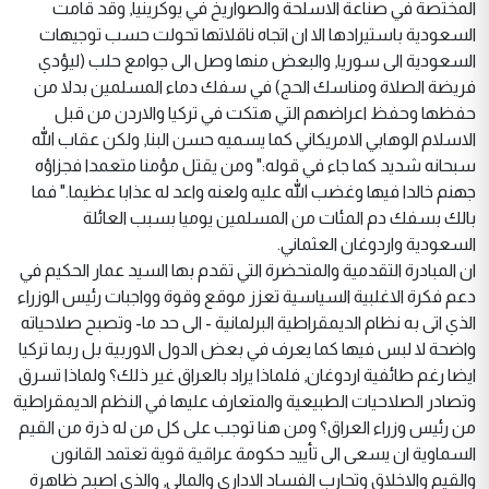
المختصة في صناعة الاسلحة والصواريخ في يوكرينيا, وقد قامت
السعودية باستيرادها الا ان اتجاه ناقلاتها تحولت حسب توجيهات
السعودية الى سوريا, والبعض منها وصل الى جوامع حلب (ليؤدي
فريضة الصلاة ومناسك الحج) في سفك دماء المسلمين بدلا من
حفظها وحفظ اعراضهم التي هتكت في تركيا والاردن من قبل
الاسلام الوهابي الامريكاني كما يسميه حسن البنا, ولكن عقاب الله
سبحانه شديد كما جاء في قوله:" ومن يقتل مؤمنا متعمدا فجزاؤه
جهنم خالدا فيها وغضب الله عليه ولعنه واعد له عذابا عظيما." فما
بالك بسفك دم المئات من المسلمين يوميا بسبب العائلة
السعودية واردوغان العثماني.
ان المبادرة التقدمية والمتحضرة التي تقدم بها السيد عمار الحكيم في
دعم فكرة الاغلبية السياسية تعزز موقع وقوة وواجبات رئيس الوزراء
الذي اتى به نظام الديمقراطية البرلمانية - الى حد ما- وتصبح صلاحياته
واضحة لا لبس فيها كما يعرف في بعض الدول الاوربية بل ربما تركيا
ايضا رغم طائفية اردوغان, فلماذا يراد بالعراق غير ذلك؟ ولماذا تسرق
وتصادر الصلاحيات الطبيعية والمتعارف عليها في النظم الديمقراطية
من رئيس وزراء العراق؟ ومن هنا توجب على كل من له ذرة من القيم
السماوية ان يسعى الى تأييد حكومة عراقية قوية تعتمد القانون
والقيم والاخلاق وتحارب الفساد الاداري والمالي, والذي اصبح ظاهرة