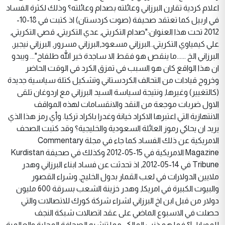
اعلام كردية تقارن البرزاني وعائلته بصدام وعائلته؟ وذلك لكثرة الفساد
في اربيل كما تعتقد صحيفة (صوت كردستان) اذ كتبت في 18-10-
2012 تحت هذا العنوان:"صدام التكريتي, عدي التكريتي, قصي التكريتي,
علي كيمياوي التكريتي..البرزاني مسعود,البرزاني مسرور, البرزاني نيجير,
البرزاني الخ ......ما ينقص هو فقط الا ساجدة خير الله طلفاح"... ويبدو
ان هذا الواقع كان هو السبب في تمزق الكرد في الوقت الحاضر
وخروج قيادات من التحالف الكردستاني وتشكيل كتلة سياسية جديدة
(كالتغيير) وغيرها, ونتيجة لسياسة السيد البرزاني مع اردوغان تلقى
الاول ضربات موجعة من النقد والانقسامات لهذه المواقف
الانتهازية التي اعتبرها الاكراد خيانة وغدرا باكراد تركيا. وأي رمز هذا الذي
يريد ان يحاكي رموز العائلة السعودية والخليجية؟ وقد كتبت الصحف
الامريكية عن ذلك الفساد كما جاء في مجلة Commentary
Magazine الامريكية في 15-05-2012 وكذلك في صحيفة Kurdistan
Tribune في 14-05-2012, اذ تحدثت عن فساد ابناء البرزاني وهدر
ملايين الدولارات في لعب القمار بدول الخليج, وشراء القصور
والبيوت الكبيرة في امريكا, وهدر خزينة الشعب بسرقة 600 مليون
دولار من قبل ابن اخ البرزاني لشراء شركة كورك للاتصالات والتي
حصلت في الاسبوع الماضي على عقد اتصالات شبكة النجف
للموبايل!؟ فما هو ذنب المالكي مما تنشره الصحافة المحلية والعالمية