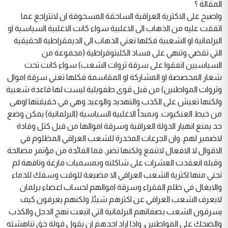
المقالة ؟
واصبح على الاكثرية العراقية الساحقة المسحوقة ان لاتتراجع عما
اتفقت عليه من الذهاب الى الاغلبية سواء كانت الاغلبية السياسية او
البرلمانية او الشعبية فكلها تعني الذهاب الى الديمقراطية الحقيقية
التي تقضي وتنهي على فساد الكلبتوقراطية (مجموعة من
السياسيين اتفقوا على سرقة ثروات الشعب) سواء كانت تحت
شعار المحصصة او المشاركة او المقاسمة فكلها تعني سرقة اموال
وثروات المواطنين) من قبل قوى طفويلية ليست لها قاعدة شعبية
ولكنها تعيش على الكذب والتهديد والوعيد وهي في حقيقتها اوهى
من خيط العنكبوت. وبمبدأ الاغلبية السياسية (البرلمانية) يمكن وضع
حد يمنع انهيار الدولة العراقية وسرقة اموالها من قبل كتل وقادة
لاضمير لهم. وان الجرعات المخدرة للشعب العراقي المظلوم في
الاقوال لا الافعال لاتنفع ولكنها تضر, فما الفائدة من مؤتمر مصالحة
وقبله انعقدت العشرات على شاكلته وبمسميات فارغة وتافهة لم
تجني منها اكثرية الشعب العراقي الا مضيعة للوقت وسفك للدماء
والايغال في ظلم الفقراء وسرقة اموالهم لحساب اعضاء برلمان
لايعرف الشعب العراقي عن اكثرهم شيئا, ولكنهم يعرفون كيف
يسرقون الشعب بصفاتهم البرلمانية التي اتبعت نهج الدجل والكذب
والضحك على المواطنين, واذا اراد احدهم ان يقول قولة حق تناهشته