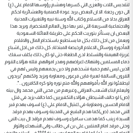
لتقديس اللات والعزى التي كسرها وهشم رؤوسها الامام علي (ع)
الى دون رجعة. الا ان البعض يريد عودة الصنمية والعشائرية لحكم
العراق بدلا من الاسلام وكتاب الله وسنة نبيه والتغيرات المدنية
والاجتماعية السريعة التي تمر بها دول العالم المتحضرة, ويريد هذا
البعض ان يستأثر بتوريث الحكم على طريقة العائلة السعودية
ويعمل من اجل ذلك بكل ما يستطيع باستخدام المال والاقلام
المأجورة ووسائل الاعلام الرخيصة المبتذلة, كل ذلك من اجل اشباع
غريزة الهيمنة والتسلط لدى الطغاة حتى لو كان ذلك يكلف سفك
دماء المسلمين وانتهاك اعراضهم وهدر اموالهم, فلله هؤلاء القوم
الذين ليس لهم حمية تشحذهم ولا دين يجمعهم وليس لهم في
القرون السالفة لعبرة فاين فرعون ومعاوية ويزيد ولكنهم "يريدون
ليطفئوا نور الله بأفواههم والله متم نوره ولو كره الكافرون...".
وليعلم ابناء الشعب العراقي وغيرهم من محبي النبي محمد وال بيته
(ص) لو حالف الشيطان هؤلاء التكفيريين كما حالف يزيد في قتل
الامام الحسين ومعاوية في اغتيال الامام علي (ع) لسوف يهدم قبر
النبي محمد (ص)كما هدم البقيع في المدينة وسوف يهدم مرقد
السيدة زينب كما هدمت سامراء وسوف تهدم مراقد ال بيت النبي
وحتى مرقد امام المتقين علي بن ابي طالب وابي الشهداء والثوار
الامام الحسين (ع) كما قام به الوهابيون سنة 1801 في كربلاء والنجف