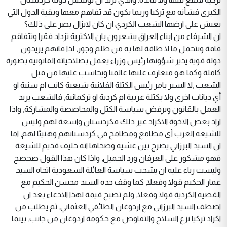
الكبرى فشأنه مع تركيا وربما يكون قد تفاهم معها وبقية الدول التي
يعيش على ارضها الشعب الكردي ان كان لايزال يصر على ذلك؟
ان الشرفاء من ابناء العراق يشعرون بان الاكثرية تزداد فقرا وتتفاقم
فاقة وتتحمل ما لا طاقة لها به من ظلم وجور, لذا فانهم يريدون
دولة قوية يدير شؤونها رئيس وزراء يعمل بصلاحياته القانونية بصورة
كاملة وكما هو متعارف عليها عالميا ويحاسب عليها من قبل
الشعب ,لا السير بامر رئيس الكتلة الفلانية شيعية كانت ام سنية او
أي ديانات اخرى ولا بكتلة عربية ام كردية او تركمانية, فالشعب يريد
العمل بالقانون ويرفض سياسة الكتل والمحاصصة والمشاركة, واذا
اراد بعض الاخوة الاكراد غير ذلك فكردستان واسعة لهم وليس
للشيعة العرب أي مطامع ومطامح في كردستانهم وهنيئا لهم, اما
ان السيد البرزاني يصرح بين عشية وضحاها انه حليف قديم للشيعة
فهو مشكور على العرفان ورد الجميل, واذا كان هذا القول صحصح
وليست رياء عليه ان يشجب سياسة العائلة السعودية اتجاه السيد
عمار الحكيم قولا وفعلا, كما وقف جده السيد محسن الحكيم مع
القضية الكردية قولا وفعلا, ولم تصبح قيمة لهذا الادعاء بعد ان
اصطف السيد البرزاني مع اردوغان الطائفي العثماني, ثم يطلب من
اكراد تركيا نزع السلاح والتفاوض مع حكومة اردوغان من جانب, بينما