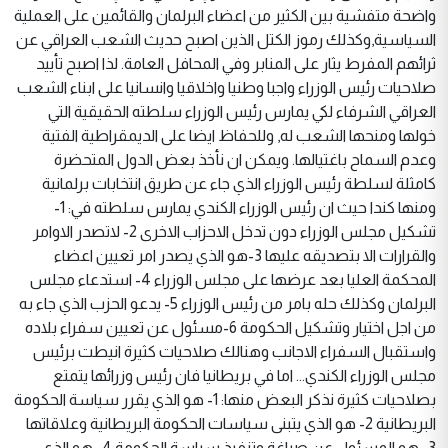
واضحة متفشية بين الكثير من اعضاء البرلمان والقائمين على العملية
السياسية,وكذلك رموز الكتل الذين اصبح حديث الشعب العراقي عن
ثرائهم المفرط يثار على المنابر وفي المحافل العامة. لذا اصبح تأييد
صلاحيات رئيس الوزراء واجبا وطنيا واخلاقيا وانسانيا على ابناء الشعب
العراقي الشرفاء لكي يمارس رئيس الوزراء سلطته الحقيقية التي
خولها ومنحها الشعب له, وللحفاظ ايضا على الديمقراطية الفتية
وعدم السماح باغتيالها. ويمكن ان نأخذ بعض الدول المتحضرة
كامثلة لسلطة رئيس الوزراء الذي جاء عن طريق انتخابات برلمانية
ومنها كندا حيث ان رئيس الوزراء الكندي يمارس سلطته في: 1-
تشكيل مجلس الوزراء دون تدخل الاحزاب الاخرى 2- لاتصدر الاوامر
والقرارات الا بتصديقه عليها 3-هو الذي يصدر امر تعيين اعضاء
المحكمة العليا بعد عرضها على مجلس الوزراء 4- استدعاء مجلس
البرلمان وكذلك حله بامر من رئيس الوزراء 5- يدعو الحزب الذي جاء به
من اجل اختيار وتشكيل الحكومة 6-مسئول عن تعيين سفراء بلاده
واستقبال السفراء الاجانب وهنالك صلاحيات كثيرة انيطت برئيس
مجلس الوزراء الكندي... اما في بريطانيا فان رئيس وزرائها يتمتع
بصلاحيات كثيرة نذكر البعض منها: 1- هو الذي يقرر سياسة الحكومة
البريطانية 2- هو الذي يتبنى سياسات الحكومة البريطانية وعلاقاتها
3- هو المسئول عن صياغة وتنفيذ سياسة الحكومة 4- هو الذي