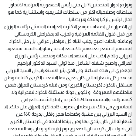
وتوزيع ادوار المتحدثين!؟ بل حتى رئيس الجمهورية العراقية لاتتجاوز
سلطاته وصلاحياته اكثر من سلطات تشريفيه واستشارية كما هو
الحال لرئيس تركيا وملكة وبريطانيا.
ان الاصرار على اضعاف موقع الاكثرية العراقية المتمثل برئاسة الوزراء
من قبل فلول القائمة العراقية والحزب الديمقراطي الكردستاني
وزعامته بالذات اصبح يجلب انتباه كل مواطن عراقي, بل حتى الاكراد
انفسهم اذ شعر بعضهم بالاستغراب من تجاوزات السيد مسعود
البرزاني, والذي انكب على استهداف مكانة ومنصب رئيس الوزراء
العراقي واصبح شغله الشاغل منذ تولي السيد الدكتور ابراهيم
الجعفري الى هذه الساعة. وان الذي يثير الاستغراب ان السيد البرزاني
قد هجر كل شعاراته التي كان يغري بها الشعب الكردي كاقامة وطن
مستقل للاكراد (كردستان الكبرى) ومن قبله كردستان العراق ضمن
مناطقهم المعروفة , و تكوين دولة مستقلة للاكراد لافدرالية ولا
كونفدرالية, والحقيقة هنالك الكثير من ابناء الشعب العراقي
لايمانعون في ذلك شريطة ان يصوت كافة اكراد العراق على ذلك, الا
ان السيد البرزاني بين عشية وضحاها هجر وتخلى بدرجة 180 عن
شعاراته التي كان ينادي بها ومن بينها احلامه في كردستان الكبرى
التي تحولت الى كردستان الصغرى يوم زيارته لاردوغان وتحالفه معه
بل انه اليوم اقتنع بالبقاء كزعيم ضمن العراق واعطاء ظهره لحزب