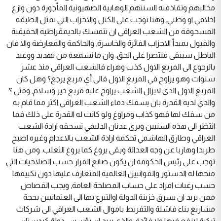
مخالبهم وتقاذفته السنتهم الوهابية الصهيونية المأجورة دون وازع
اخلاقي او وطني. وهنا توجب على الكتل والاحزاب التي تمثل الطبقة
المسحوقة من الشعب العراقي ان تتمسك بالديمقراطية الحقيقية
والقبول بمبدأ الاحزاب الفائزة والخاسرة, والحاكمة والمعارضة والا فان
الباطل سيبقى منتصرا على الحق. وان ما نسمعه من تهديد ووعيد
بالرجوع الى المربع الاول كذب وهراء فالشعب العراقي منذ عشر
سنوات وهو يراوح في المربع الاول فالى أي مربع يرجع؟ وهل كان
المربع الاول الذي لايزال الشعب يراوح عليه مربع خير وسلام, ومتى ؟
والذي لديه القدرة بان يسفك دماء الشعب العراقي اكثر مما قام به
من سفك لها فهو كذاب ومراوغ ولو كانت له القدرة على ذلك فما
انتظر الى هذه السنيين ويرى عدنان الدليمي تسحقه ارادة الشعب
العراقي وطارق الهاشمي تحكمه ارادة الشعب بالاعدام وغيره اصبح
طريدا وهاربا عن وجه العدالة وبقى يروغ كما يروغ الثعلب. ومن هنا
توجب على رئيس الحكومة ان يكون صانع القرار حسب الصلاحيات التي
منحها له الدستور والقوانيين العالمية المتعارف عليها دون تكييفها
حسب رغبات افراد على حساب المصلحة العامة, ويجب القصاص
ممن يريد ان يسرق خزينة الدولة اوالتبرع بها الى العثمانيين بحجة
مشاريع بناء فاشلة والتفريط باموال الشعب العراقي الى شركات
تركية لانفع فيها ولا فائدة. والذي يريد ان يؤسس دولة كردستان