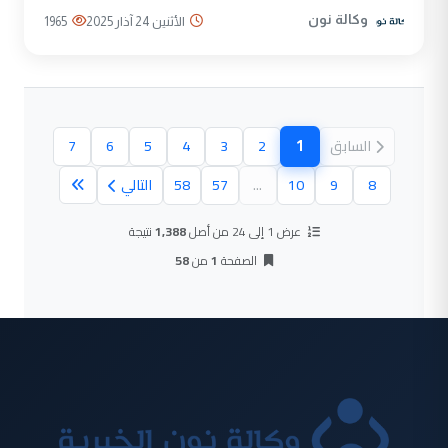
وكالة نون
الأثنين 24 آذار 2025
1965
1
السابق
2
3
4
5
6
7
(الصفحة الحالية)
8
9
10
...
57
58
التالي
عرض 1 إلى 24 من أصل
1,388
نتيجة
الصفحة
1
من
58