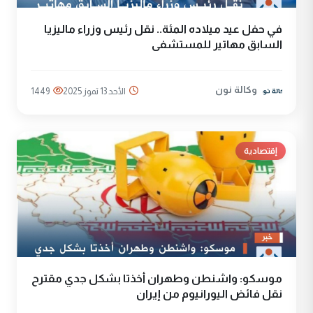
في حفل عيد ميلاده المئة.. نقل رئيس وزراء ماليزيا
السابق مهاتير للمستشفى
وكالة نون
الأحد 13 تموز 2025
1449
إقتصادية
موسكو: واشنطن وطهران أخذتا بشكل جدي مقترح
نقل فائض اليورانيوم من إيران