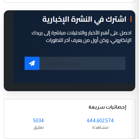
إحصائيات سريعة
5034
644,602,574
مشاهدة
تعليق