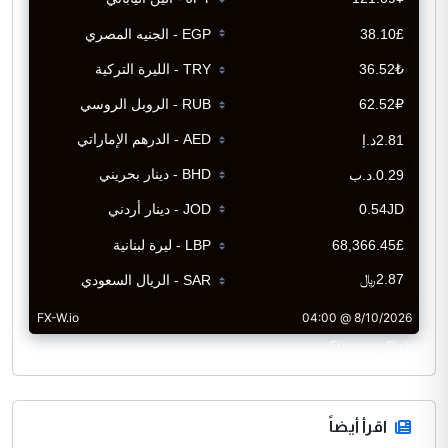
CurrencyRate
اقرأ أيضاً