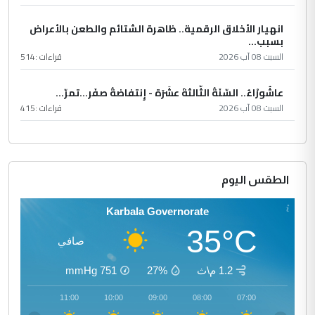
انهيار الأخلاق الرقمية.. ظاهرة الشتائم والطعن بالأعراض
بسبب...
السبت 08 آب 2026
قراءات :
514
عاشُورْاءُ.. السّنَةُ الثّالثةَ عشَرَة - إِنتفاضةُ صفَر…تمرّ...
السبت 08 آب 2026
قراءات :
415
الطقس اليوم
Karbala Governorate
35°C
صافي
1.2 م\ث
27%
751
mmHg
12:00
11:00
10:00
09:00
08:00
07:00