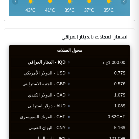
‹
›
45°C
43°C
41°C
39°C
37°C
35°C
اسعار العملات بالدينار العراقي