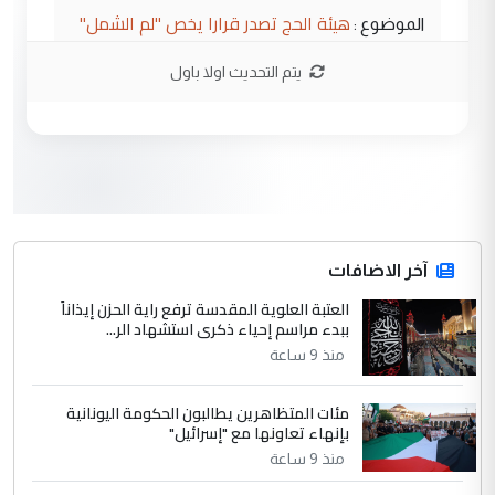
هيئة الحج تصدر قرارا يخص "لم الشمل"
الموضوع :
وتعديل استمارة قرعة الحج
يتم التحديث اولا باول
3
صلاح مهدي حسن
التعليق : صلاح مهدي حسن ...
هيئة الحج تصدر قرارا يخص "لم الشمل"
الموضوع :
وتعديل استمارة قرعة الحج
4
آخر الاضافات
hadi
العتبة العلوية المقدسة ترفع راية الحزن إيذاناً
التعليق : تحيه اخويه حسينيه اي انسان مهما
ببدء مراسم إحياء ذكرى استشهاد الر...
كان محدود المعرفه بتفاصيل احداث المنطقه
منذ 9 ساعة
يقول بما لايقبل ...
أردوغان يؤكد ان اتفاقية مكة للدفاع
الموضوع :
مئات المتظاهرين يطالبون الحكومة اليونانية
المشترك لا تستهدف أية دولة ومفتوحة لانضمام
بإنهاء تعاونها مع "إسرائيل"
الدول الشقيقة
منذ 9 ساعة