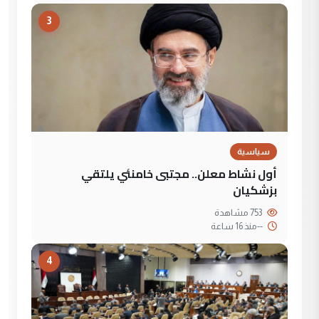
3
سياسية
أول نشاط معلن.. مجتبى خامنئي يلتقي
بزشكيان
753 مشاهدة
--
منذ 16 ساعة
4