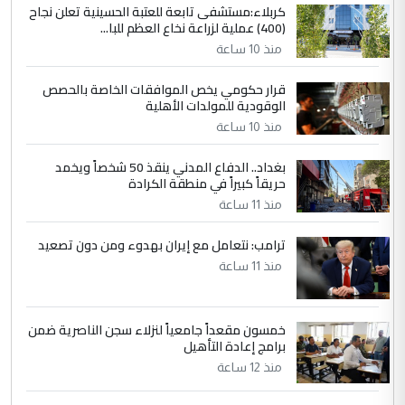
كربلاء:مستشفى تابعة للعتبة الحسينية تعلن نجاح
5
يوسف غزوان عصمت
(400) عملية لزراعة نخاع العظم للبا...
التعليق : بكالوريوس فيزياء طبية متزوج و
منذ 10 ساعة
زوجتي أيضا بكالوريوس سكني بغداد أرغب في
إكمال دراستي داخل ...
قرار حكومي يخص الموافقات الخاصة بالحصص
الوقودية للمولدات الأهلية
السعودية توافق على الاستمرار في
الموضوع :
إعطاء 100 منحة دراسية للطلبة العراقيين في
منذ 10 ساعة
جامعاتها سنويا
بغداد.. الدفاع المدني ينقذ 50 شخصاً ويخمد
حريقاً كبيراً في منطقة الكرادة
منذ 11 ساعة
ترامب: نتعامل مع إيران بهدوء ومن دون تصعيد
منذ 11 ساعة
خمسون مقعداً جامعياً لنزلاء سجن الناصرية ضمن
برامج إعادة التأهيل
منذ 12 ساعة