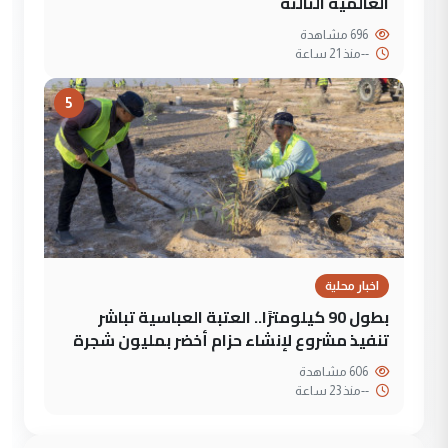
العالمية الثالثة
696 مشاهدة
--
منذ 21 ساعة
5
اخبار محلية
بطول 90 كيلومترًا.. العتبة العباسية تباشر
تنفيذ مشروع لإنشاء حزام أخضر بمليون شجرة
606 مشاهدة
--
منذ 23 ساعة