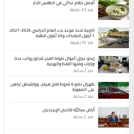
الحسنية لزرع ...
أفضل نظام غذائي في الطقس الحار
مكتب السيد احمد الصافي : لا يوجود
منذ 43 دقيقة
الموضوع :
لدينا اي حساب على الفيس بوك وتويتر
التربية تحدد موعد بدء العام الدراسي 2026-2027:
1 أيلول للملاكات و20 أيلول للطلبة
منذ 55 دقيقة
إيكو عراق: أموال صولة الفجر تتجاوز رواتب عدة
وزارات ومنها النفط والهجرة
منذ 2 ساعة
طهران تضع 6 شروط لفتح هرمز.. وواشنطن تراهن
على الضغوط
منذ 2 ساعة
أراض سكنيَّة للناجين الإيزيديين
منذ 2 ساعة