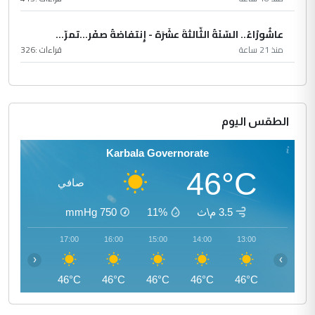
عاشُورْاءُ.. السّنَةُ الثّالثةَ عشَرَة - إِنتفاضةُ صفَر…تمرّ...
منذ 21 ساعة
قراءات :
326
الطقس اليوم
Karbala Governorate
46°C
صافي
3.5 م\ث
11%
750
mmHg
18:00
17:00
16:00
15:00
14:00
13:00
‹
›
45°C
46°C
46°C
46°C
46°C
46°C