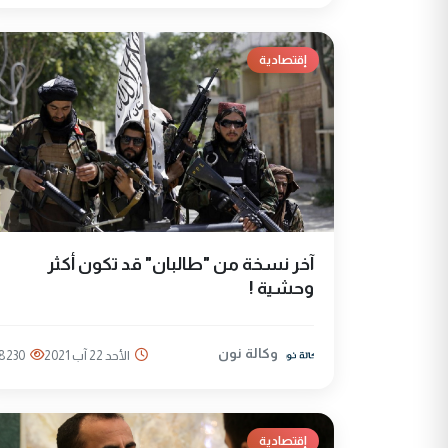
إقتصادية
آخر نسخة من "طالبان" قد تكون أكثر
وحشية !
وكالة نون
الأحد 22 آب 2021
8230
إقتصادية