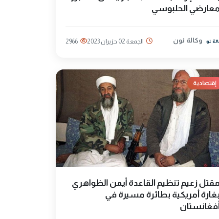
عارضي الحلبوسي
وكالة نون
الجمعة 02 حزيران 2023
2966
إقتصادية
قتل زعيم تنظيم القاعدة أيمن الظواهري
غارة أمريكية بطائرة مسيرة في
فغانستان