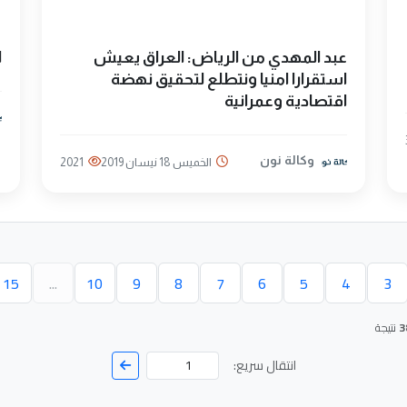
عبد المهدي من الرياض: العراق يعيش
ا
استقرارا امنيا ونتطلع لتحقيق نهضة
اقتصادية وعمرانية
وكالة نون
الخميس 18 نيسان 2019
2021
15
...
10
9
8
7
6
5
4
3
حالية)
3
نتيجة
انتقال سريع: