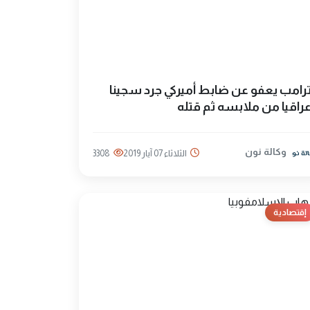
رامب يعفو عن ضابط أميركي جرد سجينا
راقيا من ملابسه ثم قتله
وكالة نون
الثلاثاء 07 آيار 2019
3308
إقتصادية