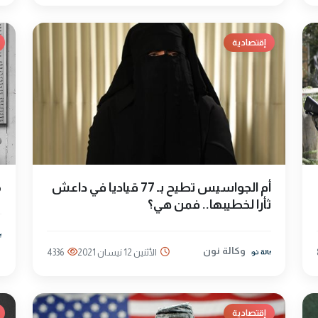
إقتصادية
أم الجواسيس تطيح بـ 77 قياديا في داعش
م
ثأرا لخطيبها.. فمن هي؟
وكالة نون
الأثنين 12 نيسان 2021
4336
إقتصادية