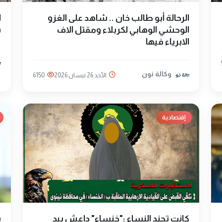
الرحالة أبو طالب خان .. شاهد على الغزو
ا
الوحشي الوهابي لكربلاء ومقتل الاف
س
الابرياء فيها
وكالة نون
الأحد 26 نيسان 2026
6150
إقتصادية
كانت تجند النساء :"خنساء" داعش بيد
ب