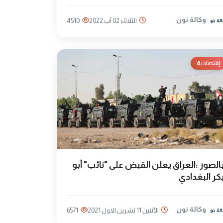
وكالة نون
الثلاثاء 02 آب 2022
4510
إقتصادية
الصور :العراق يعلن القبض على "نائب" أبو
كر البغدادي
وكالة نون
الأثنين 11 تشرين الاول 2021
6571