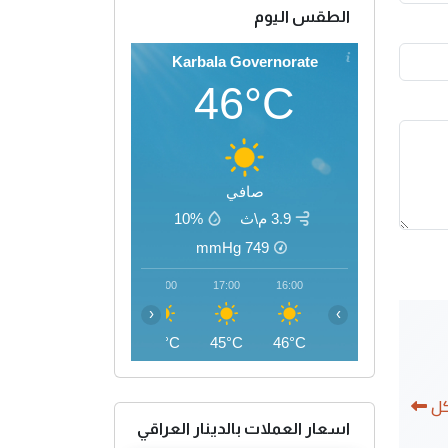
الطقس اليوم
Karbala Governorate
46°C
صافي
3.9 م\ث
10%
mmHg
749
20:00
19:00
18:00
17:00
16:00
‹
›
40°C
42°C
44°C
45°C
46°C
كل
اسعار العملات بالدينار العراقي