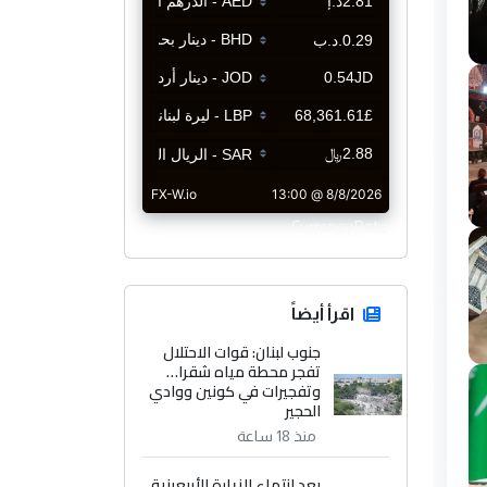
CurrencyRate
اقرأ أيضاً
جنوب لبنان: قوات الاحتلال
تفجر محطة مياه شقرا…
وتفجيرات في كونين ووادي
الحجير
منذ 18 ساعة
بعد انتهاء الزيارة الأربعينية..