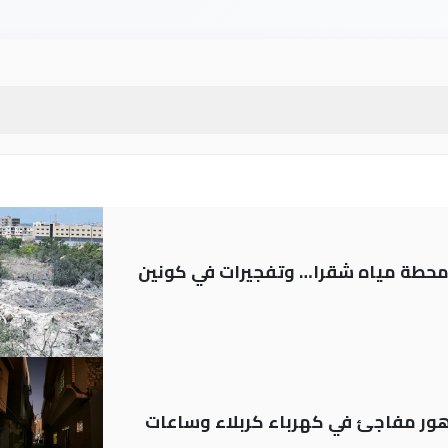
ر محطة مياه شقرا… وتفجيرات في كونين
 تدهور مفاجئ في كهرباء كربلاء وساعات