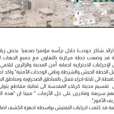
(رائد شاكر جودت) خلال ترأسه مؤتمرا صحفيا يخص زيار
ينة قد وضعت خطة مركزية بالتعاون مع جميع الجهات ال
جراءات الاحترازية لحماية أمن المدينة والزائرين لتلافي
شمل الخطة الجيش والشرطة وباقي الوحدات الأمنية" واكد (
ة الى ثلاثة اجزاء تتمثل بالمناطق الصحراوية ومناطق الب
ى تقسيم مدينة كربلاء المقدسة الى ثمانية مقاطع يتول
هم سريعة وقادرين على حل الأزمات " مبينا ان "هذه ال
ف الأمور".
أمنية قد كثفت اجراءات التفتيش بواسطة اجهزة الكشف اضاف