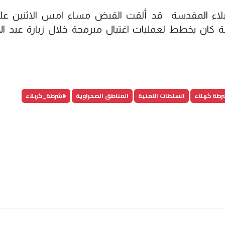
لاء المقدسة قد ألقت القبض مساء امس الاثنين عل
ة كان يخطط لعمليات اغتيال مبرمجة خلال زيارة عيد ا
رطة كربلاء
السلطات الامنية
المناطق الصحراوية
#شرطة_كربلاء