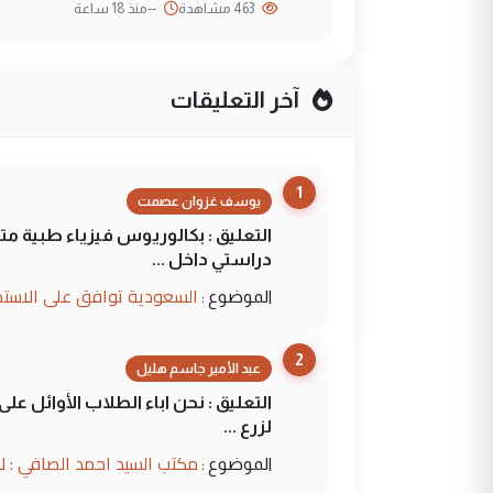
463 مشاهدة
--
منذ 18 ساعة
آخر التعليقات
1
يوسف غزوان عصمت
التعليق : بكالوريوس فيزياء طبية م
دراستي داخل ...
السعودية توافق على الاستمرار في إعطاء 100 منحة دراسية للطل
الموضوع :
2
عبد الأمير جاسم هليل
التعليق : نحن اباء الطلاب الأوائل ع
لزرع ...
مكتب السيد احمد الصافي : ل
الموضوع :