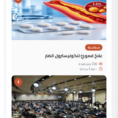
سياسية
علاجٌ فمويٌّ للكوليسترول الضار
206 مشاهدة
--
منذ 3 ساعة
4