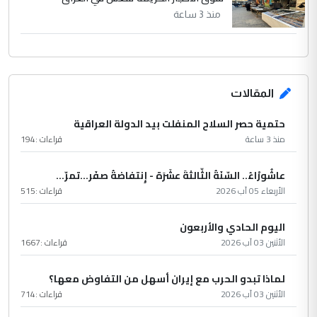
منذ 3 ساعة
المقالات
حتمية حصر السلاح المنفلت بيد الدولة العراقية
منذ 3 ساعة
قراءات :
194
عاشُورْاءُ.. السّنَةُ الثّالثةَ عشَرَة - إِنتفاضةُ صفَر…تمرّ...
الأربعاء 05 آب 2026
قراءات :
515
اليوم الحادي والأربعون
الأثنين 03 آب 2026
قراءات :
1667
لماذا تبدو الحرب مع إيران أسهل من التفاوض معها؟
الأثنين 03 آب 2026
قراءات :
714