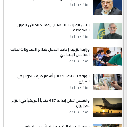
مضجعيك يابن الزنا (نص كامل)
منذ 3 ساعة
5
حيدر عاشور
رئيس الوزراء الباكستاني وقائد الجيش يزوران
التعليق : تحياتي لك استاذ حامدتركان. كلام
السعودية
دقيق ومسؤول؛ فالاستثمار الحقيقي للإنسان
منذ 3 ساعة
وثروات البلد يعتمد على الكفاءة ...
بين الإهمال واغتصاب الأرض.. بلاد
وزارة التربية: إعادة العمل بنظام المحاولات لطلبة
الموضوع :
السادس الإعدادي
الرافدين تعاني الجفاف والتصحر!!
منذ 3 ساعة
الورقة بـ152500 دينار:أسعار صرف الدولار في
العراق
منذ 3 ساعة
واشنطن تعلن إصابة 687 جندياً أمريكياً في النزاع
مع إيران
منذ 3 ساعة
سوق الأحجار الكريمة تنتعش في العراق