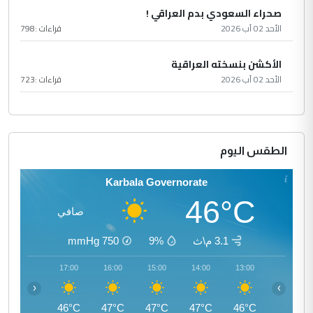
صحراء السعودي بدم العراقي !
الأحد 02 آب 2026
قراءات :
798
الأكشن بنسخته العراقية
الأحد 02 آب 2026
قراءات :
723
الطقس اليوم
Karbala Governorate
46°C
صافي
3.1 م\ث
9%
750
mmHg
18:00
17:00
16:00
15:00
14:00
13:00
‹
›
45°C
46°C
47°C
47°C
47°C
46°C