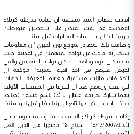
افادت مصادر امنية مطلعة ان قيادة شرطة كربلاء
المقدسة قد القت القبض على شخصين متورطين
بجريمة اغتيال احد ضباط المخابرات قبل سنة .
واضافت تلك المصادر لموقع نون الخبري "ان معلومات
استخبارية افادت عن تواجد المتهمين في المدينة ،حيث
تم تشكيل قوة وداهمت مكان تواجد المتهمين والقي
القبض عليهم في احد احياء المدينة"، مؤكدة ان
التحقيقات مازلت مستمرة معهما لمعرفة الجهات
التي تقف وراءهم بعد ان اعترفا في التحقيقات الأولية
إنهما شاركا بجريمة اغتيال الرائد( باسم حسون )ضابط
استخبارات امن كربلاء التابع لوزارة الدفاع قبل نحو سنة".
وكانت شرطة كربلاء المقدسة قد إطلقت يوم امس
الثلاثاء18/12/2007 سراح 18 محتجزا من الذين القي
القبض عليهم في أحداث اندلعت في المدينة قبل