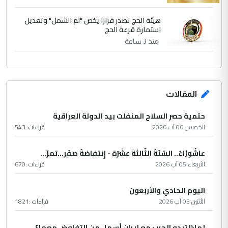
هيئة الحج تصدر قرارا يخص "لم الشمل" وتعديل
استمارة قرعة الحج
منذ 3 ساعة
المقالات
حتمية حصر السلاح المنفلت بيد الدولة العراقية
الخميس 06 آب 2026
قراءات :
543
عاشُورْاءُ.. السّنَةُ الثّالثةَ عشَرَة - إِنتفاضةُ صفَر…تمرّ...
الأربعاء 05 آب 2026
قراءات :
670
اليوم الحادي والأربعون
الأثنين 03 آب 2026
قراءات :
1821
لماذا تبدو الحرب مع إيران أسهل من التفاوض معها؟