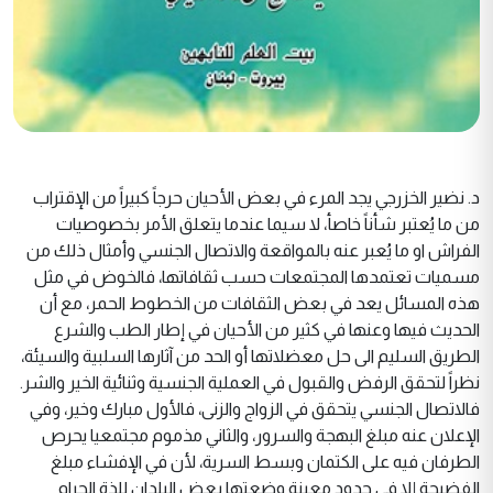
د. نضير الخزرجي يجد المرء في بعض الأحيان حرجاً كبيراً من الإقتراب من ما يُعتبر شأناً خاصأ، لا سيما عندما يتعلق الأمر بخصوصيات الفراش او ما يُعبر عنه بالمواقعة والاتصال الجنسي وأمثال ذلك من مسميات تعتمدها المجتمعات حسب ثقافاتها، فالخوض في مثل هذه المسائل يعد في بعض الثقافات من الخطوط الحمر، مع أن الحديث فيها وعنها في كثير من الأحيان في إطار الطب والشرع الطريق السليم الى حل معضلاتها أو الحد من آثارها السلبية والسيئة، نظراً لتحقق الرفض والقبول في العملية الجنسية وثنائية الخير والشر. فالاتصال الجنسي يتحقق في الزواج والزنى، فالأول مبارك وخير، وفي الإعلان عنه مبلغ البهجة والسرور، والثاني مذموم مجتمعيا يحرص الطرفان فيه على الكتمان وبسط السرية، لأن في الإفشاء مبلغ الفضيحة إلا في حدود معينة وضعتها بعض البلدان للذة الحرام المدفوعة الثمن لأغراض الضريبة والكسب الحرام لملء خزينة الدولة، وهو ما عليه عدد غير قليل من الدول الغربية. ومن المفارقات، أن المرء قد يسمع بين الفترة والأخرى عن اعتقال عصابة للمتاجرة باللحم الحرام أو الهجوم على أوكار المتاجرة بها في هذا البلد أو ذاك، كما تطالعنا الصحافة البريطانية بين الفينة والأخرى، وقد يحسن القارئ الظن بالحكومة وإجراءاتها، وقد يذهب به بعيداً إلى أن الحكومة تمارس وظيفة الأمر بالمعروف والنهي عن المنكر، وأنّ نشر الفضيلة هو الدافع وراء عمليات الدهم والاعتقال والإبعاد للعصابات القادمة من أوروبا الشرقية سابقاً، ولكن عندما يقترب المرء من أصل الخبر سيكتشف أن تجارة اللذة الحرام - بعيداً عن أعين دائرة مصلحة الضرائب- هو أحد الدوافع الرئيسة وراء الاعتقال، حيث تدخل مثل هذه المهنة المشينة في باب التجارة السوداء التي تؤثر على عمل المومسات المسجلات لدى السلطات واللواتي يدفعن الضريبة السنوية، وبالتالي فمن واجب السلطات التنفيذية منع مثل هذه التجارة أو تقنينها ضمن أطر معينة وأماكن معينة حتى لا تفقد مصلحة الضرائب مورداً مالياً، والحد من السوق السوداء. بالقرب من دائرة اللذة بوجهيها الحرام والحلال يقترب الفقيه آية الله الشيخ محمد صادق الكرباسي كعادته في سلسلة (الشرائع) من هذه الدائرة، واضعاً الخطوط العريضة وبرؤية فقهية لما يجوز ولا يجوز في إطار كتيب (شريعة الجنس) الصادر حديثا (2014م) في بيروت عن بيت العلم للنابهين في 72 صفحة من القطع الصغير مع مقدمة وتعليقات للفقيه آية الله الشيخ حسن رضا الغديري. غذاء كباقي الأغذية ليس للإنسان، وبقية المخلوقات الأرضية، إلا أن يتناول الطعام، إن كان بغريزة الغذاء أو بغريزة البقاء سيان، وليس له إلا أن يشرب، فتناول الطعام والشراب أمر تكويني فطري، ويختلف من إنسان لآخر، وتتعدد المأكولات وطرقها حسب الأجواء والمجتمعات والبلدان والثقافات والأديان والمعتقدات، ولكن بالمحصلة الحتمية ان الطعام والشراب قرينا الكائن الحي لا يتخلف عنهما أبداً ما دام له عرق ينبض بالحياة. والغريزة الجنسية لا تختلف من حيث الحاجة والاحتياج عن الطعام والشراب، فهي طاقة متولدة باستمرار ينبغي للإنسان من ذكر وأنثى تصريف شحناتها وإلا أصبحت وبالاً جسديا ونفسيا، ولأنها طاقة متولدة فإن العازب يصرفها بالاحتلام رغماً عنه فيكون في دائرة الحليّة، وقد يصرفها بالاستمناء مع سبق الإصرار "العادة السرية" فيقع في الحرمة وارتكاب الإثم، وقد يصرفها الإنسان في الزواج وهو الأمر الطبيعي فيكون عمله ذا قيمة عظيمة وصحة للمجتمع وسلامة، وقد يصرفها المتزوج والعازب خارج إطار الزوجية فيكون لتصرفه جنحة كبيرة ونقمة للمجتمع وندامة، فبالمجمل كما يؤكد الفقيه الكرباسي: "إن الشهوة الجنسية نعمة إلهية لابد أن يستخدمها الإنسان في سبلها الصحيحة ويسعد بها حياته كما هو الحال في الأكل والشرب وغيرهما، وهذا الإنسان القادر على أن يلجم إرادته قادر على أن يخلق المعجزات في الاتجاهين وقادر على أن يطور سبل الوجهتين ويخترع الوسائل في لجم نفسه أو تركها حسب تلك الإرادة، ويسهل له مركبها نحو التكامل أو التراجع". فالشهوة الجنسية إذن هي طاقة وحاجة ولذلك كما يؤكد المعلق الفقيه الغديري فإنَّ: "الممارسة الجنسية هي أحد الأسباب لتسكين النفس، فالسكون والمودة والرحمة من النعم الإلهية العظيمة التي أعطاها للإنسان". وإذا كانت الغريزة الجنسية نعمة تكوينية وهي كذلك، فإن أقل الشكر على هذه النعمة أن يتم صرفها في الاتجاه السليم، والاقتران العلني المؤطر بالشريعة والعرف الاجتماعي السليم هو الشكر بعينه، والجحود يكون بسلوك الطرق الحرام في صرف الطاقة واشباع الرغبة، والوبال الاجتماعي ما ينتج عن هذه العلاقات المحرمة التي يزينها الشيطان للإنسان من ذكر وأنثى فيقع في حباله وهي من الطرق القصيرة وأوهن الحبال التي أذلت الصغار والكبار وقت الاختبار، والتي ينبغي للمرء أن يستعيذ بالله من شرور الشيطان وجنوده النارية والفخارية، فالزواج هو الحد الفاصل بين المشروع واللامشروع، وبتعبير الفقيه الكرباسي: "فكل ما كان في إطار الزواج الشرعي باركه الله وسمح لعباده أن يمارسوه إلا ما يضرّهم، وكل ما خرج عن نطاق الزواج فقد نهى الله عنه وأنزل عليه نقمته". ثمار اللذة الحلال لا يمكن تصور حياة على وجه الأرض بعيدا عن غريزة الطعام والشراب واللذة الحلال، فإعمار الأرض يتحقق من خلال هذه الغرائز وغيرها، فلو لم تكن قائمة لما صار الزرع والضرع ولما جرت المياه في الأنهر والسواقي، ولما قامت المجتمعات والمدنيات والحضارات، ولما ماتت أمم وقامت أخرى، ولما توارث الناس وتعاقبت الأجيال. الفقيه الكرباسي الذي يتابع في 127 مسألة فقهية حول موارد صرف الطاقة الجنسية، يسجل مؤشرات عدّة على فلسفة الشهوة واللذة: أولا: التكاثر، فلا حياة على الأرض من غير تكاثر، ولا تكاثر من غير اتصال جنسي، ولا اتصال جنسي من غير رغبة، ولا رغبة من غير طاقة وغريزة تكوينية كامنة لدى الذكر والأنثى، فلو انعدمت الأخيرة انعدمت الأولى. ثانيا: التآلف، لا يمكن تصور حياة أليفة وتآلف بين بني الإنسان من غير تحقق العلقة الجنسية. ثالثا: تحريك عجلة الحياة، فمن لا يجد من يصرف عليه كزوجة أو أولاد أو أجداد، لا يجد الوازع للعمل، فتموت الحياة وتتوقف عجلتها. رابعا: تنشيط الاقتصاد، ومن لا يعمل وضع العصي في عجلة الاقتصاد، فلابد للحياة من كد وتعب، والعمل مدعاة لتنشيط الاقتصاد على مستوى الفرد والمجتمع والأمة، والأمة الناجحة الراشدة هي التي تأكل مما تزرع وتصنع وما تصدره للآخر. خامساً: تطوير الحياة، ومن الطبيعي ان الذي يتكاثر ويتآلف وينتج ويأكل يسير في الاتجاه الصحيح على طريق تطوير الحياة بما يصلح أمر دينه ودنياه ويوفر الخير له وللأجيال. سادسا: راحة النفس، فالإنسان السوي يجد راحته وسكنه في منزل الزوجية، فالزوجان لبعضهما سكن ومسكن، ومن راحة النفس تتحقق المودة بكل معانيها المعجونة بكيمياء الحب. سابعا: الأمن، فالإنسان بطبعه يميل الى السلام والأمن، والعلقة الجنسية المتحققة بالزواج تحقق جانباً كبيراً من الأمن المجتمعي. ثامناً: حب البقاء، فلا أحد يرغب في الموت، فهو حق يصعب تصوره، ولكن عزاء المرء في خلفه، فحب الخلود غريزة، وهي تتحقق في دار الدنيا بالذرية المتحققة من الزواج والرغبة الجنسية، وفي الآخرة باعمار الأرض بما فيه رضا الرب وصلاح المربوب فيحصد في الآخرة جزاء ما زرع في الأولى. تاسعاً: الامتحان الإلهي، فالإنسان مهما بلغ من القوة والمكانة لا يستطيع أن يخرج من مملكة الله أينما كان على الأرض أو في الفضاء الخارجي، والغريزة واحدة من مقامات الامتحان والاختبار في الدنيا ولها تبعاتها في الحياة الأخرى، ولذلك فهي تجعله في حالة اختبار على الدوام بين أن يميل الى صرف الطاقة الجنسية في مواردها الطبيعية أو خارجها. ثنائية الصلاح والطلاح ولما كانت الأشياء تُعرف بأضدادها، فإن من الطبيعي أن مخالفة السنن الكونية تؤدي الى شيوع الأمراض المزمنة القاتلة لسلامة الفرد والمجتمع، ويؤشر الفقيه الكرباسي في المقدمة المستفيضة لشريعة الجنس على عدد من التوابع السيئة للغريزة الجنسية وتصريفها، في ثنائية متعارضة، منها: أولا: المرض والسلامة، فالشهوة المحرمة خارج أسوار الزوجية مدعاة الى أمراض جنسية لا يختلف عليها اثنان، في حين أن الزواج مدعاة الى السلامة الجسدية والنفسية والروحية. ثانيا: القلق النفسي والطمأنينة، فعش الزوجية يبعث الدفء والطمأنينة، ومن يمارس الحرام يعيش في قلق نفسي، ويقطع عن المجتمع أمصال الطمأنينة. ثالثا: السلوك الصالح والطالح، فالشهوة المحرّمة مثلها كمثل اللقمة الحرام والشراب الحرام، مدعاة للجريمة والسلوك الطائش المخل بأمن المجتمع، وفي المقابل فإن الزواج يقضي على الكثير من أمراض المجتمع وينتج بشكل عام رجالا أسوياء النفس والسريرة لا يميلون الى الحرام كما يميل في سريرته ابن السفاح وإن صلُح. رابعاً: الإعاقة والسلامة، فالممارسة الجنسية القائمة على النفس المطمئنة وبالأسلوب السليم نتاجها سيكون سليما، والعكس صحيح. خامساً: الخلق الوضيع والرفيع، فالسلامة الجنسية دلالة على الخلق الرفيع والسلوك السوي، ومن يمارسها بغير محلها في الزواج وخارجه دلالة على السلوك الوضيع. سادساً: الجهل والمعرفة، وفي الأعم الأغلب ان الذي ينجرف الى اللذة الحرام ويكوّن أسرة خارج رباط الزوجية، لا يميل الى العلم، ويصبح الجهل ملعبه، في حين أن الأسرة السليمة تسعى ما أمكنها الى تعليم أبنائها، فرغبة الأب أن يكون ابنه أفضل منه في هذه الحياة. سابعاً: الانفلات والانضباط، من الثابت أن اللذة المحرمة مدعاة الى الانحراف، والأخير بدوره يفرز الانفلات والانزلاق في وحل المخدرات والاعتياد على الخمر وأمثالهما. ثامناً: القُبح والحُسن، بالإضافة الى قبح الشهوة الحرام وحُسن حلالها، فإن الممارسة الجنسية الخاطئة مدعاة الى فقدان نضارة الوجه، ونظرة بسيطة الى المومسات والمنحرفين تقطع الشك باليقين. تاسعاً: الخسارة والربح، ولا غبار أن اللذة الحرام من الناحية المادية تفضي الى خسارة مادية، في حين أن الأسرة السليمة تحقق التوازن المادي. عاشراً: الحياة والموت، ولا يشك أحد بأن الممارسة الجنسية المخالفة للفطرة والطبيعة الإنسية منتجة للأمراض الجنسية التي تقضي على الإنسان في وقت مبكر، وعكسها الممارسة السليمة التي تخلق الراحة الجسدية والنفسية للجنسين معاً. ممارسات خاطئة وعلى الرغم من أهمية النقاط التي أشار إليها الفقيه الكرباسي، يمكن تصور سلبيات وايجابيات أخرى ناتجة عن الممارسة الجنسية في الزين والشين، داخل إطار الزوجية وخارجها، لأن الممارسات الخاطئة في اشباع الرغبة الجنسية لا تقتصر على اللذة الحرام كما قد يشي الأمر، فهناك من يمارس الحرام وهو على فراش الزوجية كما يشير اليه الفقيه الكرباسي، كمن يمارس الجنس مع زوجته بشهوة غيرها أو أن تمارس الزوجة الدور نفسه، فهو من المحرمات، وله تأثير غير مرئي ولاسيما على الوليد وسلوكه. وقد ثبت بالتجربة ومن خلال الطب الحديث ان بعض الممارسات الجنسية التي تدخل من الناحية الشرعية في إطار الكراهية، لها صفة حيوانية وتحط من كرامة المرأة وتخل من رونق الحياة الزوجية، وهو ما يشير الى بعضها الفقيه الكرباسي في عدد من المسائل، من قبيل الوطء من الخلف وبخاصة لمن يرى الحرمة او الكراهية الشديدة ومن دون رضاها، وقد تؤدي مثل هذه الممارسات الخاطئة أو المرفوضة الى تقليل العمر الافتراضي للرغبة الجنسية لدى الرجل، وهو ما ينتهي الى خلق مشاكل اجتماعية أقلها أن تدعو المرأة الرجل الى طلاقها، وإذا رفض الرجل اعطاء مرادها مع وجود الرغبة الجنسية لديها، فهو طريق غير آمن لأمراض جنسية وجسدية ونفسية تتمركز في الزوجة فضلا عن افراز عواقب وخيمة مرفوضة اجتماعياً، من هنا فإن الفقيه الكرباسي يرى انه: (إذا لم يتمكن الزوج من تلبية حاجة الزوجة يجب عليه طلاقها إن لم تصبر على ذلك). ومن الأخطاء الاجتماعية في هذا المجال هو امتناع الرجل عن المعالجة الطبية اذا أصيب بضعف جنسي، لأن العرف الاجتماعي في بعض البلدان، يرى في مراجعة الطبيب انتقاصاً من الرجولة، مثلما لا يراجع المريض نفسيا الطبيب خشية أن يتهمه المجتمع بالجنون والخبل، مع ان الأمراض تتحقق في ال