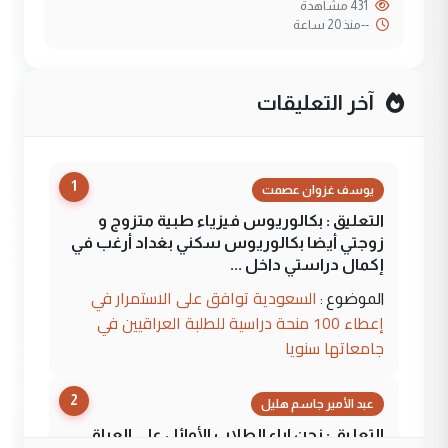
431 مشاهدة
--
منذ 20 ساعة
آخر التعليقات
1
يوسف غزوان عصمت
التعليق : بكالوريوس فيزياء طبية متزوج و
زوجتي أيضا بكالوريوس سكني بغداد أرغب في
إكمال دراستي داخل ...
السعودية توافق على الاستمرار في
الموضوع :
إعطاء 100 منحة دراسية للطلبة العراقيين في
جامعاتها سنويا
2
عبد الأمير جاسم هليل
التعليق : نحن اباء الطلاب الأوائل على العراق