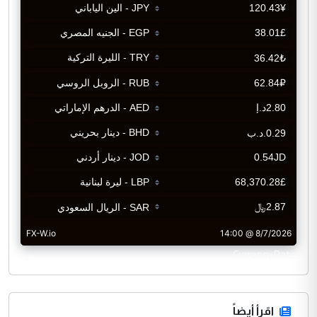
CurrencyRate
اقرأ أيضاً