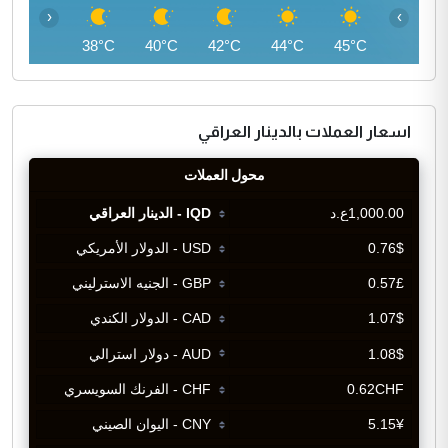
‹
›
37°C
38°C
40°C
42°C
44°C
45°C
اسعار العملات بالدينار العراقي