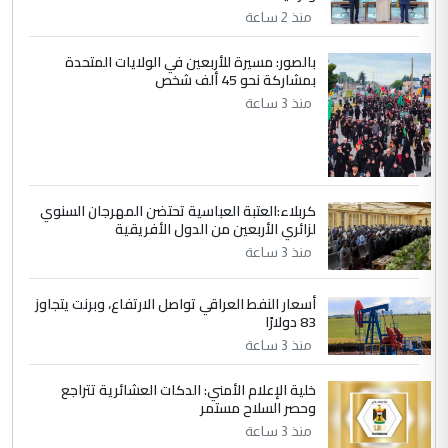
مضجعيك يابن الزنا (نص كامل)
منذ 2 ساعة
بالصور: مسيرة للأربعين في الولايات المتحدة
5
بمشاركة نحو 45 ألف شخص
سردار
منذ 3 ساعة
التعليق : واحد من عصابة علي ماما يسقط
جنسية الرافد الثالث للعراق ومن اصول عريقة
ابا فرات ...
الجواهري يرد على صدام حسين سل
الموضوع :
مضجعيك يابن الزنا (نص كامل)
كربلاء:العتبة العباسية تحتضن المهرجان السنوي
لزائري الأربعين من الدول الأفريقية
منذ 3 ساعة
أسعار النفط العراقي تواصل الارتفاع، وبرنت يتجاوز
83 دولارًا
منذ 3 ساعة
خلية الإعلام الأمني: الدكات العشائرية تتراجع
وحصر السلاح مستمر
منذ 3 ساعة