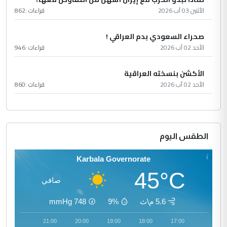
الأثنين 03 آب 2026
قراءات :
862
صحراء السعودي بدم العراقي !
الأحد 02 آب 2026
قراءات :
946
الأكشن بنسخته العراقية
الأحد 02 آب 2026
قراءات :
860
الطقس اليوم
Karbala Governorate
45°C
صافي
5.6 م\ث
9%
748
mmHg
22:00
21:00
20:00
19:00
18:00
17:00