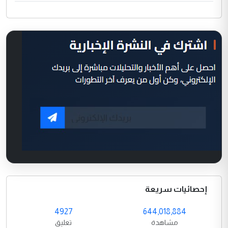
إحصائيات سريعة
4927
644,018,884
مشاهدة
تعليق