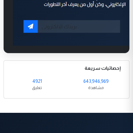
إحصائيات سريعة
4921
643,946,969
مشاهدة
تعليق