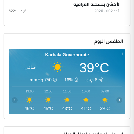
الأكشن بنسخته العراقية
الأحد 02 آب 2026
قراءات :
822
الطقس اليوم
Karbala Governorate
39°C
صافي
6 م\ث
16%
750
mmHg
14:00
13:00
12:00
11:00
10:00
09:00
‹
›
46°C
46°C
45°C
43°C
41°C
39°C