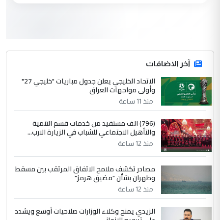
3
سردار
التعليق : واحد من عصابة علي ماما يسقط
جنسية الرافد الثالث للعراق ومن اصول عريقة
ابا فرات ...
آخر الاضافات
الجواهري يرد على صدام حسين سل
الاتحاد الخليجي يعلن جدول مباريات "خليجي 27"
الموضوع :
وأولى مواجهات العراق
مضجعيك يابن الزنا (نص كامل)
منذ 11 ساعة
4
سردار
(796) الف مستفيد من خدمات قسم التنمية
والتأهيل الاجتماعي للشباب في الزيارة الارب...
التعليق : واحد من عصابة علي ماما يسقط
منذ 12 ساعة
جنسية الرافد الثالث للعراق ومن اصول عريقة
ابا فرات ...
مصادر تكشف ملامح الاتفاق المرتقب بين مسقط
الجواهري يرد على صدام حسين سل
الموضوع :
وطهران بشأن "مضيق هرمز"
مضجعيك يابن الزنا (نص كامل)
منذ 12 ساعة
الزيدي يمنح وكلاء الوزارات صلاحيات أوسع ويشدد
5
حيدر عاشور