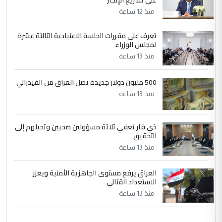
على تسريع الإنجاز
التعليق : تحياتي لك استاذ حامدتركان. كلام
منذ 12 ساعة
دقيق ومسؤول؛ فالاستثمار الحقيقي للإنسان
وثروات البلد يعتمد على الكفاءة ...
تعرف على مقررات الجلسة الاعتيادية الثالثة عشرة
بين الإهمال واغتصاب الأرض.. بلاد
لمجلس الوزراء
الموضوع :
الرافدين تعاني الجفاف والتصحر!!
منذ 13 ساعة
500 مليون دولار جديدة تصل العراق من الفيدرالي
منذ 13 ساعة
ذي قار تعفي ثلاثة مسؤولين صحيين وتحيلهم إلى
التحقيق
منذ 13 ساعة
العراق يرفع مستوى الجاهزية الأمنية ويعزز
الاستعداد القتالي
منذ 13 ساعة