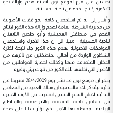
تحسين علي فزع لموقع نون انه تم هدم وإزالة نحو
20كورة لإنتاج الفحم في ناحية الحسينية .
وأشار إلى انه تم استحصال كافة الموافقات الأصولية
من مديرية الشرطة العامة لهدم وإزالة هذه الكور لإنتاج
الفحم في منطقتي العميشية وأبو طحين التابعتان
لناحية الحسينية ، مبينا الى ان هذا الأجراء واستحصال
الموافقات الأصولية بهدم هذه الكور جاء نتيجة لكثرة
الشكاوى الواردة من أهالي المنطقتين من تأثرهم من
الدخان المتصاعد منها وكذلك لحماية المواطنين من
الأضرار التي تخلفها تلك الكور من تلوث بيئي وغيره
يذكر ان موقع نون قد نشر يوم 28/4/2009 تصريحا عن
دائرة بيئة كربلاء قالت فيه ان هناك العديد من المعامل
البدائية لانتاج الفحم الخشبي انتشرت في الآونة الاخيرة
في بساتين ناحية الحسينية والابراهيمية والمناطق
الزراعية المحيطة بها الامر الذي يؤثر سلبا على صحة