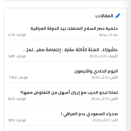
المقالات
حتمية حصر السلاح المنفلت بيد الدولة العراقية
منذ 23 ساعة
قراءات :
476
عاشُورْاءُ.. السّنَةُ الثّالثةَ عشَرَة - إِنتفاضةُ صفَر…تمرّ...
الأربعاء 05 آب 2026
قراءات :
628
اليوم الحادي والأربعون
الأثنين 03 آب 2026
قراءات :
1782
لماذا تبدو الحرب مع إيران أسهل من التفاوض معها؟
الأثنين 03 آب 2026
قراءات :
823
صحراء السعودي بدم العراقي !
الأحد 02 آب 2026
قراءات :
903