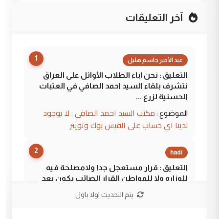
آخر التعليقات
1
عبد الأمير جاسم هليل
التعليق : نحن اباء الطلاب الأوائل على العراق
نتشرف بلقاء السيد احمد الصافي في العتبات
الحسنية لزرع ...
مكتب السيد احمد الصافي : لا يوجود
الموضوع :
لدينا اي حساب على الفيس بوك وتويتر
2
hadi
التعليق : قرار مستعجل جدا ولامصلحة فيه
للوزاره ولا للمواطن القرار الصائب يكون بعد
الاستماع للمدير ومغرفة ...
يتم التحديث اولا باول
وزير الصحة يعفي مدير مستشفى الكرخ
الموضوع :
العام في بغداد