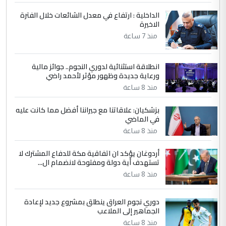
ابا فرات ...
الداخلية : ارتفاع في معدل الشائعات خلال الفترة
الاخيرة
الجواهري يرد على صدام حسين سل
الموضوع :
مضجعيك يابن الزنا (نص كامل)
منذ 7 ساعة
انطلاقة استثنائية لدوري النجوم.. جوائز مالية
5
سردار
ورعاية جديدة وظهور مؤثر لأحمد راضي
التعليق : واحد من عصابة علي ماما يسقط
منذ 8 ساعة
جنسية الرافد الثالث للعراق ومن اصول عريقة
ابا فرات ...
بزشكيان: علاقاتنا مع جيراننا أفضل مما كانت عليه
في الماضي
الجواهري يرد على صدام حسين سل
الموضوع :
مضجعيك يابن الزنا (نص كامل)
منذ 8 ساعة
أردوغان يؤكد ان اتفاقية مكة للدفاع المشترك لا
تستهدف أية دولة ومفتوحة لانضمام ال...
منذ 8 ساعة
دوري نجوم العراق ينطلق بمشروع جديد لإعادة
الجماهير إلى الملاعب
منذ 8 ساعة