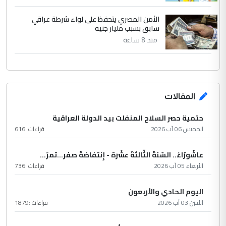
الأمن المصري يتحفظ على لواء شرطة عراقي
سابق بسبب مليار جنيه
منذ 8 ساعة
المقالات
حتمية حصر السلاح المنفلت بيد الدولة العراقية
الخميس 06 آب 2026
قراءات :
616
عاشُورْاءُ.. السّنَةُ الثّالثةَ عشَرَة - إِنتفاضةُ صفَر…تمرّ...
الأربعاء 05 آب 2026
قراءات :
736
اليوم الحادي والأربعون
الأثنين 03 آب 2026
قراءات :
1879