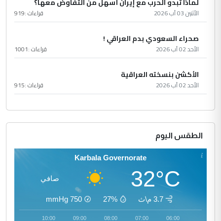
لماذا تبدو الحرب مع إيران أسهل من التفاوض معها؟
الأثنين 03 آب 2026
قراءات :
919
صحراء السعودي بدم العراقي !
الأحد 02 آب 2026
قراءات :
1001
الأكشن بنسخته العراقية
الأحد 02 آب 2026
قراءات :
915
الطقس اليوم
Karbala Governorate
32°C
صافي
3.7 م\ث
27%
750
mmHg
11:00
10:00
09:00
08:00
07:00
06:00