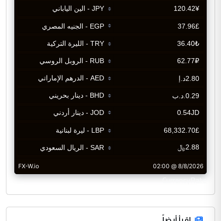
CurrencyRate
اقرأ أيضاً