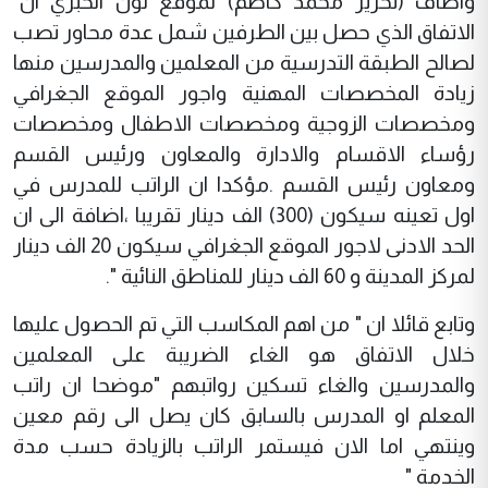
واضاف (تحرير محمد كاظم) لموقع نون الخبري ان"
الاتفاق الذي حصل بين الطرفين شمل عدة محاور تصب
لصالح الطبقة التدرسية من المعلمين والمدرسين منها
زيادة المخصصات المهنية واجور الموقع الجغرافي
ومخصصات الزوجية ومخصصات الاطفال ومخصصات
رؤساء الاقسام والادارة والمعاون ورئيس القسم
ومعاون رئيس القسم .مؤكدا ان الراتب للمدرس في
اول تعينه سيكون (300) الف دينار تقريبا ،اضافة الى ان
الحد الادنى لاجور الموقع الجغرافي سيكون 20 الف دينار
لمركز المدينة و 60 الف دينار للمناطق النائية ".
وتابع قائلا ان " من اهم المكاسب التي تم الحصول عليها
خلال الاتفاق هو الغاء الضريبة على المعلمين
والمدرسين والغاء تسكين رواتبهم "موضحا ان راتب
المعلم او المدرس بالسابق كان يصل الى رقم معين
وينتهي اما الان فيستمر الراتب بالزيادة حسب مدة
الخدمة "