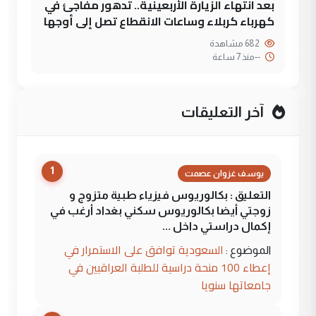
بعد انتهاء الزيارة الأربعينية.. تدهور مفاجئ في
كهرباء كربلاء وساعات الانقطاع تصل إلى أوجها
682 مشاهدة
--
منذ 7 ساعة
آخر التعليقات
1
يوسف غزوان عصمت
التعليق : بكالوريوس فيزياء طبية متزوج و
زوجتي أيضا بكالوريوس سكني بغداد أرغب في
إكمال دراستي داخل ...
السعودية توافق على الاستمرار في
الموضوع :
إعطاء 100 منحة دراسية للطلبة العراقيين في
جامعاتها سنويا