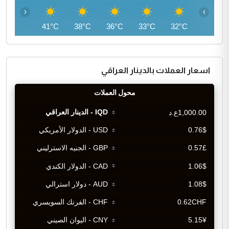
‹
›
43°C
41°C
38°C
36°C
33°C
32°C
اسعار العملات بالدينار العراقي