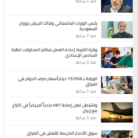
منذ 3 ساعة
5
حيدر عاشور
رئيس الوزراء الباكستاني وقائد الجيش يزوران
التعليق : تحياتي لك استاذ حامدتركان. كلام
السعودية
دقيق ومسؤول؛ فالاستثمار الحقيقي للإنسان
منذ 3 ساعة
وثروات البلد يعتمد على الكفاءة ...
بين الإهمال واغتصاب الأرض.. بلاد
وزارة التربية: إعادة العمل بنظام المحاولات لطلبة
الموضوع :
السادس الإعدادي
الرافدين تعاني الجفاف والتصحر!!
منذ 3 ساعة
الورقة بـ152500 دينار:أسعار صرف الدولار في
العراق
منذ 3 ساعة
واشنطن تعلن إصابة 687 جندياً أمريكياً في النزاع
مع إيران
منذ 3 ساعة
سوق الأحجار الكريمة تنتعش في العراق