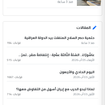
منذ 3 ساعة
المقالات
حتمية حصر السلاح المنفلت بيد الدولة العراقية
منذ 3 ساعة
قراءات :
194
عاشُورْاءُ.. السّنَةُ الثّالثةَ عشَرَة - إِنتفاضةُ صفَر…تمرّ...
الأربعاء 05 آب 2026
قراءات :
515
اليوم الحادي والأربعون
الأثنين 03 آب 2026
قراءات :
1667
لماذا تبدو الحرب مع إيران أسهل من التفاوض معها؟
الأثنين 03 آب 2026
قراءات :
714