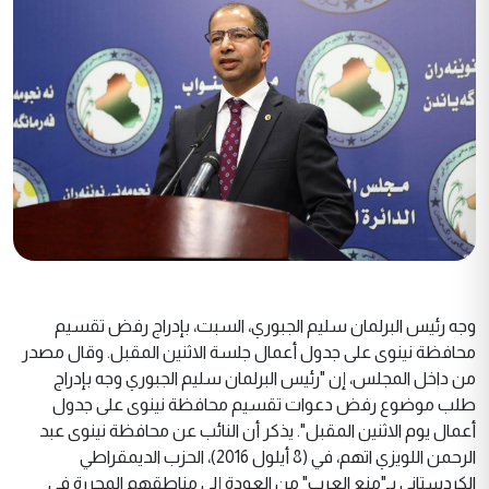
وجه رئيس البرلمان سليم الجبوري، السبت، بإدراج رفض تقسيم
محافظة نينوى على جدول أعمال جلسة الاثنين المقبل. وقال مصدر
من داخل المجلس، إن "رئيس البرلمان سليم الجبوري وجه بإدراج
طلب موضوع رفض دعوات تقسيم محافظة نينوى على جدول
أعمال يوم الاثنين المقبل". يذكر أن النائب عن محافظة نينوى عبد
الرحمن اللويزي اتهم، في (8 أيلول 2016)، الحزب الديمقراطي
الكردستاني بـ"منع العرب" من العودة إلى مناطقهم المحررة في