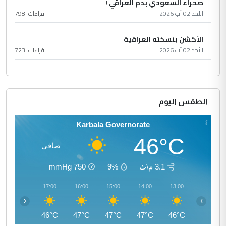
صحراء السعودي بدم العراقي !
الأحد 02 آب 2026
قراءات :
798
الأكشن بنسخته العراقية
الأحد 02 آب 2026
قراءات :
723
الطقس اليوم
Karbala Governorate
46°C
صافي
3.1 م\ث
9%
750
mmHg
18:00
17:00
16:00
15:00
14:00
13:00
‹
›
45°C
46°C
47°C
47°C
47°C
46°C