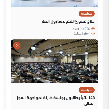
سياسية
علاجٌ فمويٌّ للكوليسترول الضار
206 مشاهدة
--
منذ 3 ساعة
5
سياسية
148 نائباً يطالبون بجلسة طارئة لمواجهة العجز
المالي