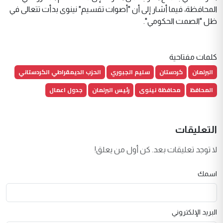
المحافظة، فيما أشار إلى أن "أصوات تقسيم" نينوى بدأت تتعالى في
ظل "الصمت الحكومي".
كلمات مفتاحية
البرلمان
كردستان
سليم الجبوري
الحزب الديمقراطي الكردستاني
المحافظ
محافظة نينوى
رئيس البرلمان
جدول اعمال
التعليقات
لا توجد تعليقات بعد. كن أول من يعلق!
اسمك
البريد الإلكتروني