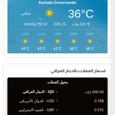
Karbala Governorate
36°C
صافي
3.4 م\ث
23%
750
mmHg
13:00
12:00
11:00
10:00
09:00
08:00
‹
›
45°C
44°C
43°C
41°C
38°C
36°C
اسعار العملات بالدينار العراقي