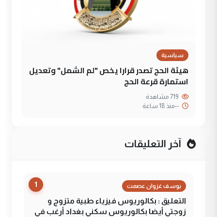
سياسية
هيئة الحج تصدر قرارا يخص "لم الشمل" وتعديل
استمارة قرعة الحج
719 مشاهدة
--
منذ 18 ساعة
آخر التعليقات
1
يوسف غزوان عصمت
التعليق : بكالوريوس فيزياء طبية متزوج و
زوجتي أيضا بكالوريوس سكني بغداد أرغب في