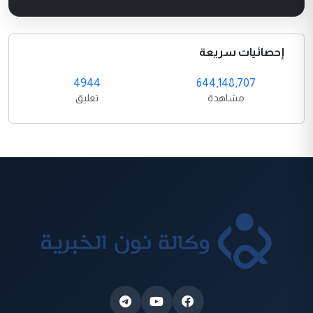
إحصائيات سريعة
4944
644,148,707
مشاهدة
تعليق