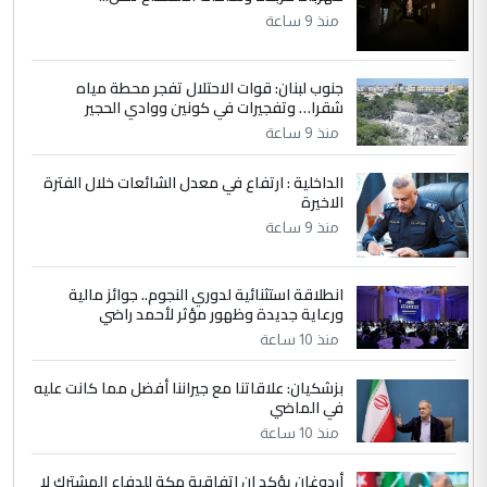
العام في بغداد
منذ 9 ساعة
جنوب لبنان: قوات الاحتلال تفجر محطة مياه
4
سردار
شقرا… وتفجيرات في كونين ووادي الحجير
التعليق : واحد من عصابة علي ماما يسقط
منذ 9 ساعة
جنسية الرافد الثالث للعراق ومن اصول عريقة
ابا فرات ...
الداخلية : ارتفاع في معدل الشائعات خلال الفترة
الاخيرة
الجواهري يرد على صدام حسين سل
الموضوع :
مضجعيك يابن الزنا (نص كامل)
منذ 9 ساعة
انطلاقة استثنائية لدوري النجوم.. جوائز مالية
5
سردار
ورعاية جديدة وظهور مؤثر لأحمد راضي
التعليق : واحد من عصابة علي ماما يسقط
منذ 10 ساعة
جنسية الرافد الثالث للعراق ومن اصول عريقة
ابا فرات ...
بزشكيان: علاقاتنا مع جيراننا أفضل مما كانت عليه
في الماضي
الجواهري يرد على صدام حسين سل
الموضوع :
مضجعيك يابن الزنا (نص كامل)
منذ 10 ساعة
أردوغان يؤكد ان اتفاقية مكة للدفاع المشترك لا