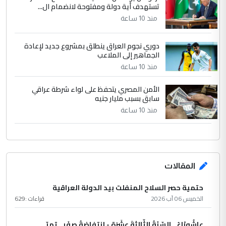
تستهدف أية دولة ومفتوحة لانضمام ال...
منذ 10 ساعة
دوري نجوم العراق ينطلق بمشروع جديد لإعادة
الجماهير إلى الملاعب
منذ 10 ساعة
الأمن المصري يتحفظ على لواء شرطة عراقي
سابق بسبب مليار جنيه
منذ 10 ساعة
المقالات
حتمية حصر السلاح المنفلت بيد الدولة العراقية
الخميس 06 آب 2026
قراءات :
629
عاشُورْاءُ.. السّنَةُ الثّالثةَ عشَرَة - إِنتفاضةُ صفَر…تمرّ...