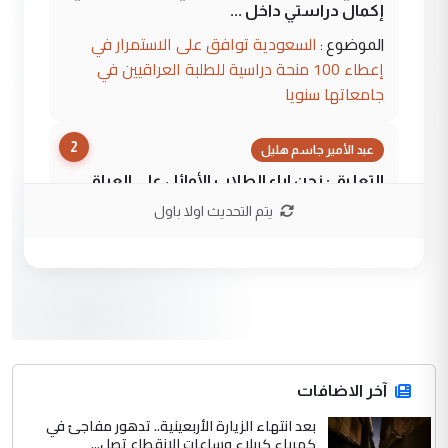
إكمال دراستي داخل ...
السعودية توافق على الاستمرار في
الموضوع :
إعطاء 100 منحة دراسية للطلبة العراقيين في
جامعاتها سنويا
2
عبد الأمير جاسم هليل
التعليق : نحن اباء الطلاب الأوائل على العراق
نتشرف بلقاء السيد احمد الصافي في العتبات
يتم التحديث اولا باول
الحسنية لزرع ...
مكتب السيد احمد الصافي : لا يوجود
الموضوع :
لدينا اي حساب على الفيس بوك وتويتر
3
hadi
التعليق : قرار مستعجل جدا ولامصلحة فيه
آخر الاضافات
للوزاره ولا للمواطن القرار الصائب يكون بعد
الاستماع للمدير ومغرفة ...
بعد انتهاء الزيارة الأربعينية.. تدهور مفاجئ في
كهرباء كربلاء وساعات الانقطاع تصل...
وزير الصحة يعفي مدير مستشفى الكرخ
الموضوع :