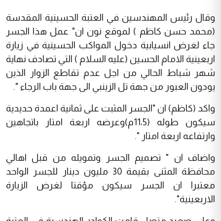
وقال رئيس المهندسين في العتبة الحسينية المقدسة
(محمد حسن كاظم ) لموقع نون ان" عمل هذا الجسر
جاء لغرض انسيابية دخول المواكب الحسينية في زيارة
اربعينية الامام الحسين (عليه السلام ) التي تصادف نهاية
شهر شباط الحالي من اجل عدم تقاطع الزوار الذين
يودون العبور من جهة تل الزينبي الى جهة باب الرجاء ".
واكد (كاظم) ان "الجسر المثبت على ثمانية اعمدة حديدية
سيكون طوله (11،5م)وعرضه اربعة امتار باتجاهين
وارتفاعه اربعة امتار ".
واضاف ان " تصميم الجسر وتمويله من قبل اهالي
محافظة المثنى بقيمة 30 مليون دينار للجسر الواحد
معتبرا ان الجسر سيكون مؤقتا لغرض الزيارة
الاربعينية".
وعلى صعيد متصل قامت الكوادر الهندسية في العتبة