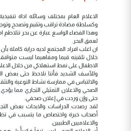
الاعلام العام بمختلف وسائله اداة تنف
وكسلطة مضادة تراقب وتقيم وتصحح وتوجه
وهذا الفضاء الواسع عبارة عن بحر تتلاطم ام
لعمق البحر.
ان اغلب افراد المجتمع لديه دراية كاملة 
خلال تلقينه قيما ومفاهيما ليست متواف
الاطفال على نمط استهلاكي من خلال الاعلان
وللأسف الشديد فأننا نلاحظ حتى بعض الق
والالتباس في ممارسة نشاط التوعية والتثق
الصحي والاعلان التمثيلي التجاري مما يؤد
حتى وإن وردت في إعلان صحفي.
لقد رصدت الدراسات والابحاث بعض التجا
أصحاب خبرة واختصاص ما يتسبب في تظليل 
والاعلاميين الطبيين.
أن الاعلام الصحي ليس ترفاً فكريأً بل هو