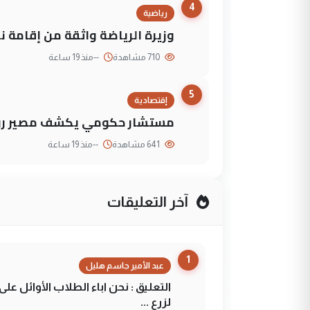
4
رياضية
وزيرة الرياضة واثقة من إقامة نهائي كأس 
710 مشاهدة
--
منذ 19 ساعة
5
إقتصادية
مستشار حكومي يكشف مصير روا
641 مشاهدة
--
منذ 19 ساعة
آخر التعليقات
1
عبد الأمير جاسم هليل
التعليق : نحن اباء الطلاب الأوائل ع
لزرع ...