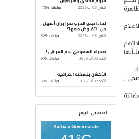
اليوم الحادي والأربعون
الأثنين 03 آب 2026
قراءات :
1784
ظاهرة
لماذا تبدو الحرب مع إيران أسهل
اعلام
من التفاوض معها؟
الأثنين 03 آب 2026
قراءات :
825
داتهم
صحراء السعودي بدم العراقي !
شأنها
الأحد 02 آب 2026
قراءات :
905
.
الأكشن بنسخته العراقية
صحي ,
الأحد 02 آب 2026
قراءات :
824
ضائية
الطقس اليوم
Karbala Governorate