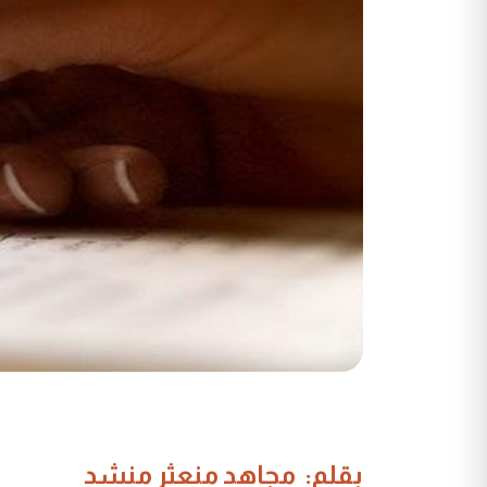
بقلم: مجاهد منعثر منشد