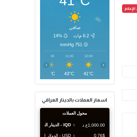
41°C
الإعلام
صافي
6.2 م\ث
14%
mmHg
751
14:00
13:00
12:00
11:00
10:00
‹
›
46°C
46°C
45°C
43°C
41°C
اسعار العملات بالدينار العراقي