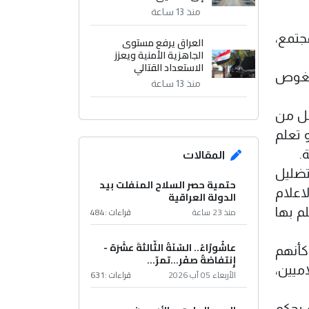
منذ 13 ساعة
جتمع،
العراق يرفع مستوى
الجاهزية الأمنية ويعزز
الاستعداد القتالي
ن نغوص
منذ 13 ساعة
فل من
 تعلم
.
المقالات
تضليل
حتمية حصر السلاح المنفلت بيد
اعلام
الدولة العراقية
منذ 23 ساعة
قراءات :
484
م بها
عاشُورْاءُ.. السّنَةُ الثّالثةَ عشَرَة -
كأنهم
إِنتفاضةُ صفَر…تمرّ...
ميين،
الأربعاء 05 آب 2026
قراءات :
631
 بحكم