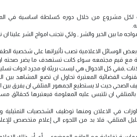
يذية لكل مشروع من خلال دوره كسلطة اساسية في الم
.
واجه ما بين الخير والشر , ولكي نتجنب امواج الشر علينا ا
بأن بعض الوسائل الاعلامية تصب تأثيراتها على شخصية الط
قة مع قيم مجتمعه سواء كانت تستهدف ما يضر صحته او
ات ,ففي كل الاحوال هي ليست بريئة او مجرد ادوات تسلية
نوات الفضائية المعتبرة تحاول ان تضع المشاهد بين ال
يف الصحي حيث لا يستطيع الجمهور المتلقي ان يفرق بين ال
ي بالمتلقي ان تلتبس عليه المعلومة فيعتبرها كحقائق مسل
وزات في الاعلان ومنها توظيف الشخصيات التمثيلية و
المتلقي، فلا بد من اللجوء الى إعلام متخصص للإعلا
 ممارسة تفاعلية مع الواقع الموضوعي، أي أن ذلك الاعلام