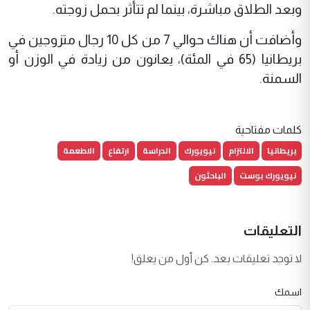
وبعد الطلاق مباشرة، بينما لم تتأثر بحمل زوجته.
وأضافت أن هناك حوالي 7 من كل 10 رجال متزوجين في
بريطانيا (65 في المئة)، يعانون من زيادة في الوزن أو
السمنة.
كلمات مفتاحية
بريطانيا
الالتزام
نيويورك
الدراسة
ارتفاع
الاطعمة
نيويورك بوست
الباحثون
التعليقات
لا توجد تعليقات بعد. كن أول من يعلق!
اسمك