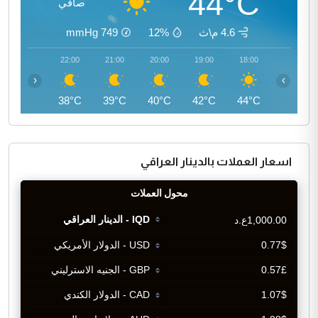
44°C
صافي
4.6 م\ث
12%
749
mmHg
23:00
22:00
21:00
20:00
19:00
18:00
‹
›
37°C
38°C
39°C
40°C
42°C
44°C
اسعار العملات بالدينار العراقي