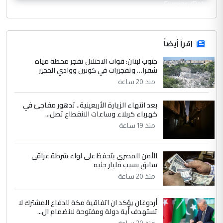
CurrencyRate
اقرأ أيضاً
جنوب لبنان: قوات الاحتلال تفجر محطة مياه
شقرا… وتفجيرات في كونين ووادي الحجير
منذ 20 ساعة
بعد انتهاء الزيارة الأربعينية.. تدهور مفاجئ في
كهرباء كربلاء وساعات الانقطاع تصل...
منذ 19 ساعة
الأمن المصري يتحفظ على لواء شرطة عراقي
سابق بسبب مليار جنيه
منذ 20 ساعة
أردوغان يؤكد ان اتفاقية مكة للدفاع المشترك لا
تستهدف أية دولة ومفتوحة لانضمام ال...
منذ 20 ساعة