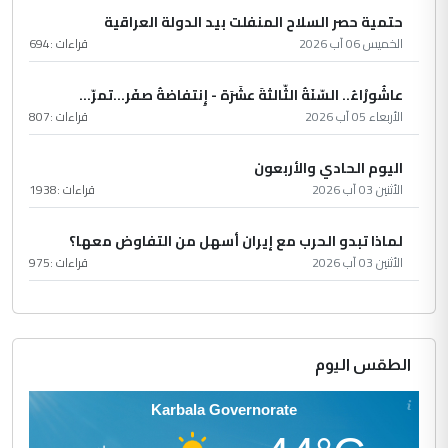
حتمية حصر السلاح المنفلت بيد الدولة العراقية
الخميس 06 آب 2026
قراءات :
694
عاشُورْاءُ.. السّنَةُ الثّالثةَ عشَرَة - إِنتفاضةُ صفَر…تمرّ...
الأربعاء 05 آب 2026
قراءات :
807
اليوم الحادي والأربعون
الأثنين 03 آب 2026
قراءات :
1938
لماذا تبدو الحرب مع إيران أسهل من التفاوض معها؟
الأثنين 03 آب 2026
قراءات :
975
الطقس اليوم
Karbala Governorate