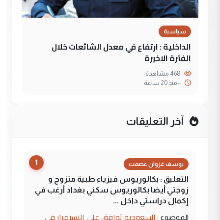
سياسية
الداخلية : ارتفاع في معدل الشائعات خلال
الفترة الاخيرة
468 مشاهدة
--
منذ 20 ساعة
آخر التعليقات
1
يوسف غزوان عصمت
التعليق : بكالوريوس فيزياء طبية متزوج و
زوجتي أيضا بكالوريوس سكني بغداد أرغب في
إكمال دراستي داخل ...
السعودية توافق على الاستمرار في
الموضوع :