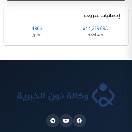
إحصائيات سريعة
4966
644,239,698
مشاهدة
تعليق