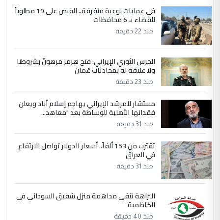
في عمليات نوعية متفرقة.. القبض على 19 مطلوباً
4
سردار
للقضاء بـ 6 محافظات
التعليق : واحد من عصابة علي ماما يسقط
منذ 22 دقيقة
جنسية الرافد الثالث للعراق ومن اصول عريقة
ابا فرات ...
الحرس الثوري الإيراني: فتح هرمز مرهونٌ بشروطنا
الجواهري يرد على صدام حسين سل
ولا علاقة له بمحادثات عُمان
الموضوع :
مضجعيك يابن الزنا (نص كامل)
منذ 23 دقيقة
مستشار للمرشد الإيراني يهاجم إسلام آباد ويعلن
5
سردار
فقدانها الأهلية للوساطة بعد "معاهد...
التعليق : واحد من عصابة علي ماما يسقط
منذ 31 دقيقة
جنسية الرافد الثالث للعراق ومن اصول عريقة
تقترب من 153 ألفاً.. أسعار الدولار تواصل الارتفاع
ابا فرات ...
في العراق
الجواهري يرد على صدام حسين سل
الموضوع :
منذ 31 دقيقة
مضجعيك يابن الزنا (نص كامل)
النزاهة تنفي مداهمة منزل شقيق السوداني في
الكاظمية
منذ 40 دقيقة