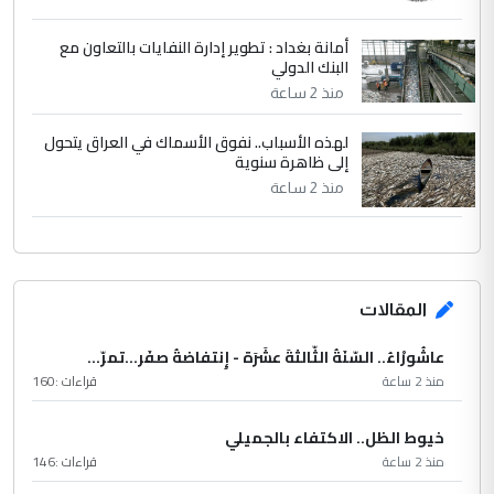
أمانة بغداد : تطوير إدارة النفايات بالتعاون مع
البنك الدولي
منذ 2 ساعة
لهذه الأسباب.. نفوق الأسماك في العراق يتحول
إلى ظاهرة سنوية
منذ 2 ساعة
المقالات
عاشُورْاءُ.. السّنَةُ الثّالثةَ عشَرَة - إِنتفاضةُ صفَر…تمرّ...
منذ 2 ساعة
قراءات :
160
خيوط الظل.. الاكتفاء بالجميلي
منذ 2 ساعة
قراءات :
146