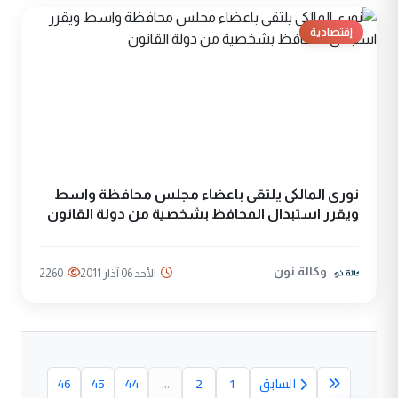
إقتصادية
نورى المالكى يلتقى باعضاء مجلس محافظة واسط
ويقرر استبدال المحافظ بشخصية من دولة القانون
وكالة نون
الأحد 06 آذار 2011
2260
السابق
1
2
...
44
45
46