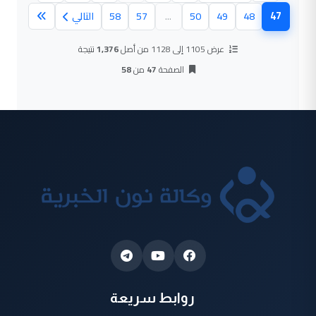
47
48
49
50
...
57
58
التالي
(الصفحة الحالية)
عرض 1105 إلى 1128 من أصل
1,376
نتيجة
الصفحة
47
من
58
روابط سريعة