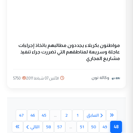
مواطنون بكربلاء يجددون مطالبهم باتخاذ إجراءات
عاجلة وسريعة لمناطقهم التي تضررت جراء تنفيذ
مشاريع المجاري
وكالة نون
الأثنين 07 شباط 2011
5750
السابق
1
2
...
45
46
47
48
49
50
51
...
57
58
التالي
(الصفحة الحالية)