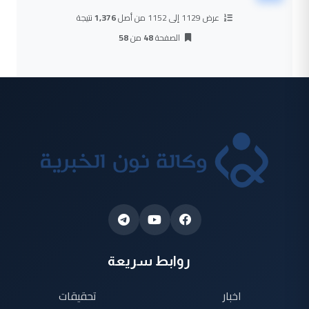
عرض 1129 إلى 1152 من أصل
1,376
نتيجة
الصفحة
48
من
58
روابط سريعة
اخبار
تحقيقات