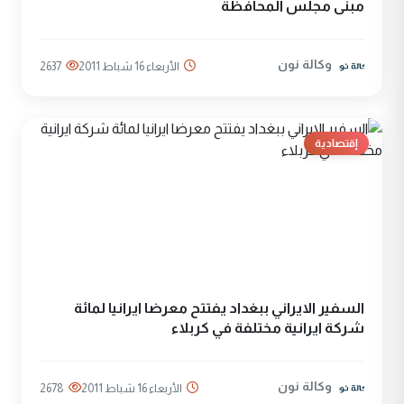
مبنى مجلس المحافظة
وكالة نون
الأربعاء 16 شباط 2011
2637
إقتصادية
السفير الايراني ببغداد يفتتح معرضا ايرانيا لمائة
شركة ايرانية مختلفة في كربلاء
وكالة نون
الأربعاء 16 شباط 2011
2678