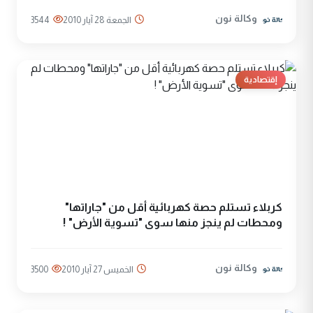
وكالة نون
الجمعة 28 آيار 2010
3544
إقتصادية
كربلاء تستلم حصة كهربائية أقل من "جاراتها"
ومحطات لم ينجز منها سوى "تسوية الأرض" !
وكالة نون
الخميس 27 آيار 2010
3500