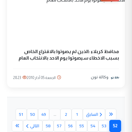
محافظ كربلاء :الذين لم يصوتوا بالاقتراع الخاص
بسبب الاخطاء سيصوتوا يوم الاحد بالانتخاب العام
وكالة نون
الجمعة 05 آذار 2010
2823
السابق
1
2
...
49
50
51
52
53
54
55
56
57
58
التالي
(الصفحة الحالية)