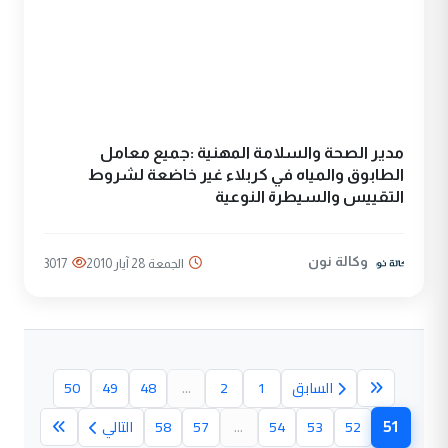
مدير الصحة والسلامة المهنية :جميع معامل
الطابوق والمياه في كربلاء غير خاضعة لشروط
التقييس والسيطرة النوعية
وكالة نون
الجمعة 28 آيار 2010
3017
السابق
1
2
...
48
49
50
51
52
53
54
...
57
58
التالي
(الصفحة الحالية)