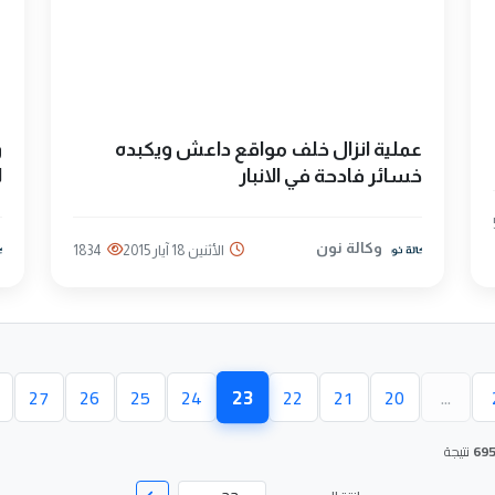
عملية انزال خلف مواقع داعش ويكبده
و
خسائر فادحة في الانبار
ل
وكالة نون
الأثنين 18 آيار 2015
1834
23
27
26
25
24
22
21
20
...
(الصفحة الحالية)
69
نتيجة