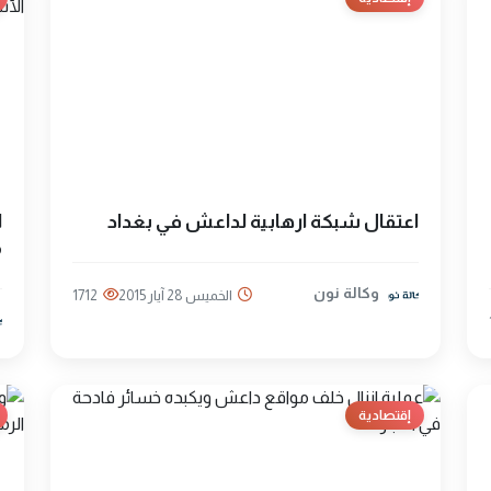
اعتقال شبكة ارهابية لداعش في بغداد
ا
م
وكالة نون
الخميس 28 آيار 2015
1712
إقتصادية