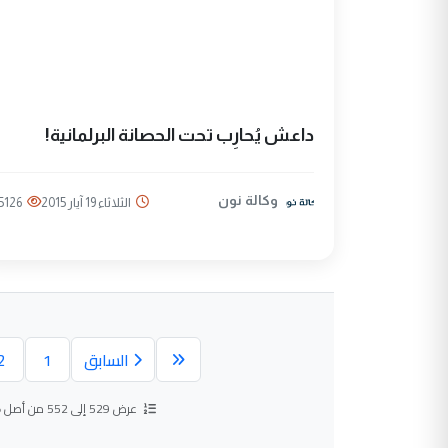
داعش يُحارِب تحت الحصانة البرلمانية!
وكالة نون
الثلاثاء 19 آيار 2015
5126
السابق
1
2
عرض 529 إلى 552 من أصل
5