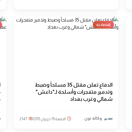
إقتصادية
الدفاع تعلن مقتل 35 مسلحاً وضبط
ا
وتدمير متفجرات وأسلحة لـ"داعش"
م
شمالي وغرب بغداد
م
وكالة نون
الجمعة 19 حزيران 2015
2147