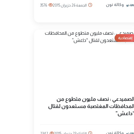
وكالة نون
الجمعة 26 حزيران 2015
3576
إقتصادية
لصميدعي : نصف مليون متطوع من
لمحافظات المغتصبة مستعدون لقتال
داعش”
وكالة نون
الثلاثاء 23 حزيران 2015
2342