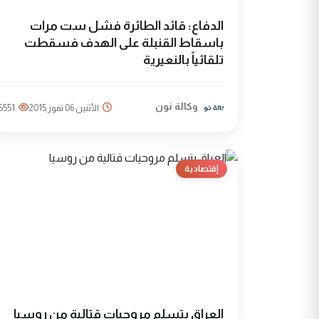
الدفاع: قائد الطائرة فشل ست مرات
باسقاط القنبلة على الهدف فسقطت
تلقائياً بالنعيرية
وكالة نون
الأثنين 06 تموز 2015
6551
إقتصادية
العراق يتسلم مروحيات قتالية من روسيا