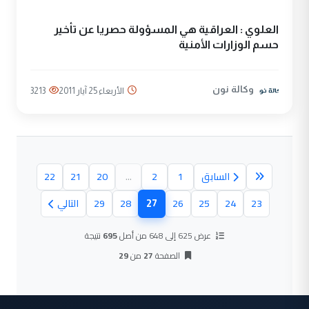
العلوي : العراقية هي المسؤولة حصريا عن تأخير
حسم الوزارات الأمنية
وكالة نون
الأربعاء 25 آيار 2011
3213
السابق
1
2
...
20
21
22
27
23
24
25
26
28
29
التالي
(الصفحة الحالية)
عرض 625 إلى 648 من أصل
695
نتيجة
الصفحة
27
من
29