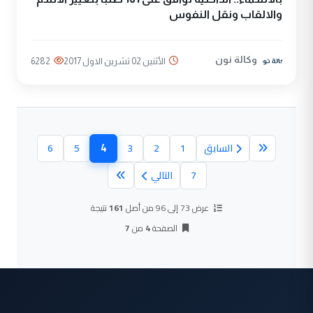
والالقاب ونقل النفوس
وكالة نون
الأثنين 02 تشرين الاول 2017
6282
4
السابق
1
2
3
5
6
(الصفحة الحالية)
7
التالي
عرض 73 إلى 96 من أصل
161
نتيجة
الصفحة
4
من
7