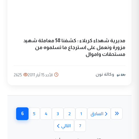
مديرية شهداء كربلاء : كشفنا 58 معاملة شهيد
مزورة ونعمل على استرجاع ما تسلموه من
مستحقات واموال
وكالة نون
الأحد 15 آيار 2011
2625
6
السابق
1
2
3
4
5
(الصفحة الح
7
التالي