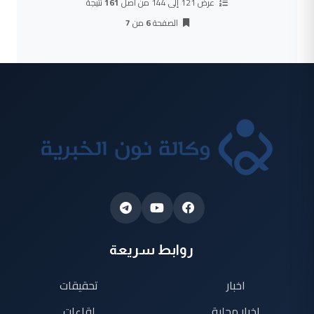
عرض 121 إلى 144 من أصل
161
نتيجة
الصفحة
6
من
7
روابط سريعة
اخبار
تحقيقات
اخبار محلية
لقاءات