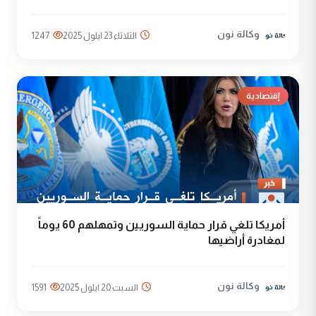
وكالة نون
الثلاثاء 23 ايلول 2025
1247
إقتصادية
أمريكا تلغي قرار حماية السوريين وتمهلهم 60 يوماً
لمغادرة أراضيها
وكالة نون
السبت 20 ايلول 2025
1591