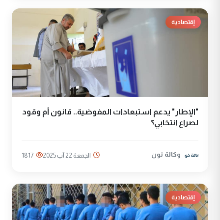
إقتصادية
"الإطار" يدعم استبعادات المفوضية.. قانون أم وقود
لصراع انتخابي؟
وكالة نون
الجمعة 22 آب 2025
1817
إقتصادية