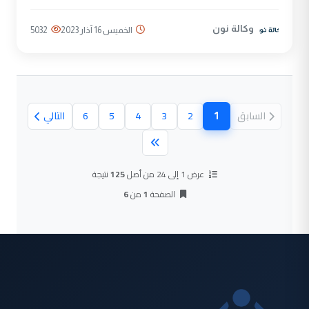
وكالة نون
الخميس 16 آذار 2023
5032
1
السابق
2
3
4
5
6
التالي
(الصفحة الحالية)
عرض 1 إلى 24 من أصل
125
نتيجة
الصفحة
1
من
6