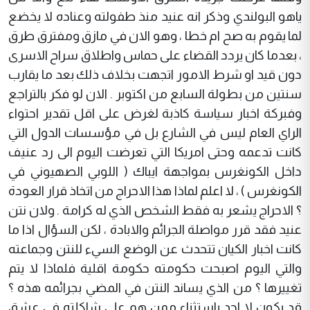
ياهو البولندي وذكر انه عنيد منذ طفولته وعناده لا يخضع
لما يقوم به صح ام خطا ، وهو الان في مازق ومفترق طرق
، بعدما كان يردد القضاء على حماس واطلاق سراح الاسرى
دون قيد او شرط الامور اتجهت بخلاف ذلك بعد ما يقارب
سنتين من بطولة السابع من اكتوبر . الان لو فكر بالتراجع
وفبركة اخبار سياسة كاذبة لغرض على اقل تقدير احتواء
الراي العام ليس في الشارع بل في مؤسسات الدول التي
كانت تدعمه وحتى امريكا التي تعرضت اليوم الى رد عنيف
داخل الكونغرس بمواجهة ايباك ( اللوبي الصهيوني في
الكونغرس ) ، لا اعلم لماذا هذا الاحراج من اتخاذ قرار العودة
؟ الاحراج يشعر به فقط الشخص الذي له كرامة . ولان نتن
عنيد فقد قرر مواصلة الجرائم والابادة ، لكن السؤال اذا ما
كانت اخبار الكيان تتحدث عن الوضع السيء للنتن وجماعته
والتي اليوم اصبحت حكومته حكومة اقلية فلماذا لا يتم
تغييرها ؟ من الذي يساند النتن في المضي بجرائمه هذه ؟
قد يكون لا احد باستثناء ممن هم على شاكلته في عشق