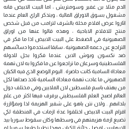
الدم مثلا بن غفير وسومتريش ، اما البيت الابيض فانه
مشغول بسوق الاوراق المالية ، ويتذكر الراي العام عندما
اثاروا عرض افلام مخلة بالشرف لترامب من قبل شخص
منتج للافلام الاباحية ، وهذه قالوا عنها من اوراق
الصهيونية في الضغط على البيت الابيض اذا ما فكر في
التراجع عن دعمه الصهيونية ، سابقا استخدموا دسائسهم
ضد نكسون وبوش الابن عندما فكروا بحل للدولة
الفلسطينية وسرعان ما تراجعوا عن ما فكروا به لان تهمة
معاداة السامية كانت حاضرة . اليوم الوضع الذي فيه الكيان
الصهيوني ما عادت تهمة معاداة السامية تاخذ صداها لكل
من يهتف باسم فلسطين لان الملايين وفي مختلف دول
العالم اصبح العلم الفلسيطيني يرفرف فيها اكثر من علم
بلدانهم . ولان نتن ياهو على شفير الهزيمة لذا وبمؤازرة
اقزام البيت الابيض اختلقوا عدة ازمات في المنطقة لكي
تضيع ازمة هزيمتهم في وسطها وكان سقوط سوريا بيد
الارهابيين افضل جائزة للكيان وهذا نظريا طبعا سوريا لم