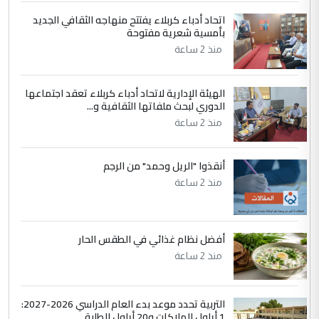
اتحاد أدباء كربلاء يفتتح منهاجه الثقافي الجديد
التعليق : نحن اباء الطلاب الأوائل على العراق
بأمسية شعرية مفتوحة
نتشرف بلقاء السيد احمد الصافي في العتبات
منذ 2 ساعة
الحسنية لزرع ...
مكتب السيد احمد الصافي : لا يوجود
الموضوع :
لدينا اي حساب على الفيس بوك وتويتر
الهيئة الإدارية لاتحاد أدباء كربلاء تعقد اجتماعها
الدوري لبحث ملفاتها الثقافية و...
منذ 2 ساعة
أنقذوا "الريل وحمد" من الرجم
منذ 2 ساعة
أفضل نظام غذائي في الطقس الحار
منذ 2 ساعة
التربية تحدد موعد بدء العام الدراسي 2026-2027:
1 أيلول للملاكات و20 أيلول للطلبة