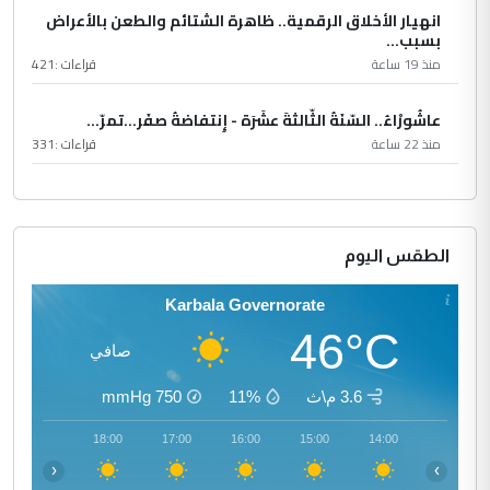
انهيار الأخلاق الرقمية.. ظاهرة الشتائم والطعن بالأعراض
بسبب...
منذ 19 ساعة
قراءات :
421
عاشُورْاءُ.. السّنَةُ الثّالثةَ عشَرَة - إِنتفاضةُ صفَر…تمرّ...
منذ 22 ساعة
قراءات :
331
الطقس اليوم
Karbala Governorate
46°C
صافي
3.6 م\ث
11%
750
mmHg
19:00
18:00
17:00
16:00
15:00
14:00
‹
›