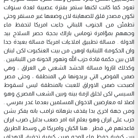
تعود كما كانت لكنها ستمر بفترة عصيبة لعدة سنوات
تكون مصدر قلق للصهاينة لان وضعها غير مستقر وحتى
تطمئن من الجنوب اللبناني جاءت امريكا لتحفظ ماء
وجههم بمؤامرة توماس باراك بحجة حصر السلاح بيد
الدولة . مسالة تطبيق املاءات امريكا مسالة بعيدة جدا
وان الحكومة اللبنانية اوهن من بيت العنكبوت لكن لبنان
الان بين حكمة قادة حزب الله وتهور الخونة من اللبنانيين .
وكذلك اثاروا مسالة الحشد الشعبي في العراق ، وهي
ضمن الفوضى التي يريدونها في المنطقة ، وحتى مصر
اصبحت ضمن الاوراق للعبث بالمنطقة ليس لسقوط
السيسي لكن لخلق ازمة بينه وبين الشعب المصري وهو
اصلا له معارضين الاخوان المسلمين بعدما غدر بمرسي .
ومن جهة اخرى بدا يقذف بترهاته ترامب بانه يفكر بشن
حرب على ايران وهو يعلم انه امر صعب بدليل ضرب ايران
قاعدتهم في قطر . هنا الكيان وامريكا في وسط الطريق
بين كيفية حفظ ماء الوجه وبين كيفية تحقيق الاهداف