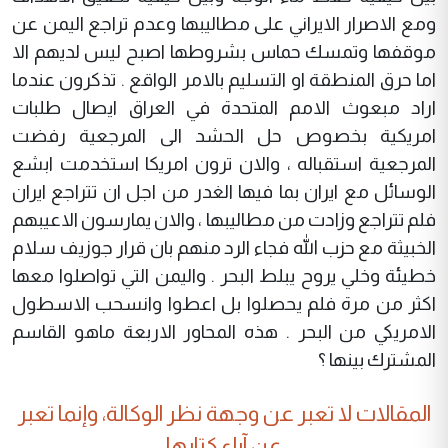
ومع الاصرار الايراني على مطاليبها وعدم تراجع اليمن عن
موقفها وتمسك حماس بشروطها اصبح ليس لديهم الا
اما حرق المنطقة او التسليم بالامر الواقع . تذكرون عندما
اراد مبعوث الامم المتحدة في العراق ايصال طلبات
امريكية بخصوص حل الحشد الى المرجعية رفضت
المرجعية استقباله ، والان ترون امريكا استخدمت ابشع
الوسائل مع ايران بما فيها الغدر من اجل ان تتراجع ايران
فلم تتراجع وزادت من مطاليبها ، والان يمارسون الاعيبهم
الخبيثة مع حزب الله فجاء الرد منهم بان قرار جوزيف سلام
خطيئة وخلي يروح يبلط البحر . واليمن التي تواصلوا معها
اكثر من مرة فلم يحصلوا بل اعطوا وانسحب الاسطول
الامريكي من البحر . هذه المحاور الاربعة ماهو القاسم
المشترك بينها ؟
المقالات لا تعبر عن وجهة نظر الوكالة، وإنما تعبر
عن آراء كتابها