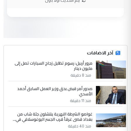
يتم التحديث اولا باول
3
hadi
التعليق : تحيه اخويه حسينيه اي انسان مهما
كان محدود المعرفه بتفاصيل احداث المنطقه
يقول بما لايقبل ...
أردوغان يؤكد ان اتفاقية مكة للدفاع
الموضوع :
المشترك لا تستهدف أية دولة ومفتوحة لانضمام
الدول الشقيقة
آخر الاضافات
مرور أربيل: رسوم تظليل زجاج السيارات تصل إلى
4
مليون دينار
يوسف غزوان عصمت
منذ 8 دقيقة
التعليق : بكالوريوس فيزياء طبية متزوج و
زوجتي أيضا بكالوريوس سكني بغداد أرغب في
صدور أمر قبض بحق وزير العمل السابق أحمد
إكمال دراستي داخل ...
الأسدي
السعودية توافق على الاستمرار في
الموضوع :
منذ 11 دقيقة
إعطاء 100 منحة دراسية للطلبة العراقيين في
جامعاتها سنويا
غواصو الشرطة النهرية ينتشلون جثة شاب من
بغداد قضى غرقاً قرب الجسر اليوغوسلافي في...
منذ 40 دقيقة
5
عبد الأمير جاسم هليل