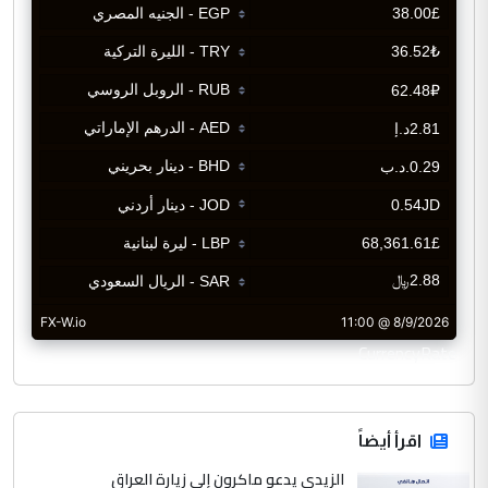
CurrencyRate
اقرأ أيضاً
الزيدي يدعو ماكرون إلى زيارة العراق