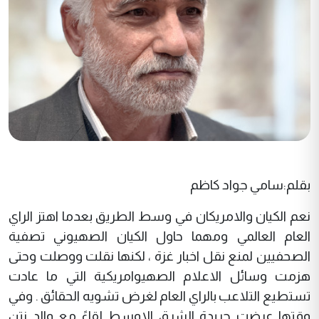
بقلم:سامي جواد كاظم
نعم الكيان والامريكان في وسط الطريق بعدما اهتز الراي
العام العالمي ومهما حاول الكيان الصهيوني تصفية
الصحفيين لمنع نقل اخبار غزة ، لكنها نقلت ووصلت وحتى
هزمت وسائل الاعلام الصهيوامريكية التي ما عادت
تستطيع التلاعب بالراي العام لغرض تشويه الحقائق . وفي
وقتها عرضت جريدة الشرق الاوسط لقاءً مع والد نتن