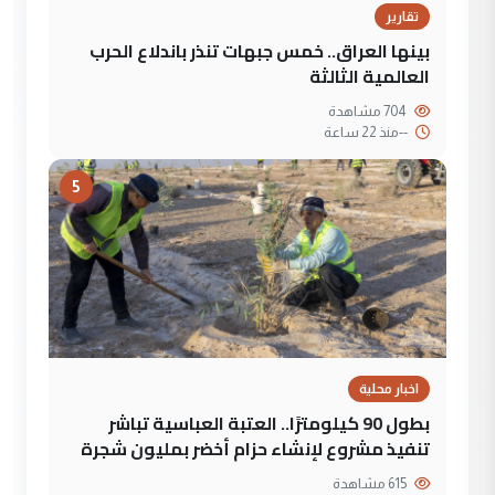
تقارير
بينها العراق.. خمس جبهات تنذر باندلاع الحرب
العالمية الثالثة
704 مشاهدة
--
منذ 22 ساعة
5
اخبار محلية
بطول 90 كيلومترًا.. العتبة العباسية تباشر
تنفيذ مشروع لإنشاء حزام أخضر بمليون شجرة
615 مشاهدة