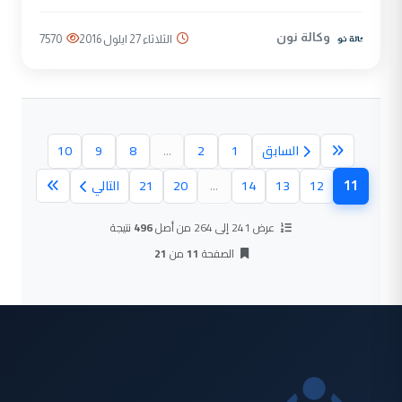
وكالة نون
الثلاثاء 27 ايلول 2016
7570
السابق
1
2
...
8
9
10
11
12
13
14
...
20
21
التالي
(الصفحة الحالية)
عرض 241 إلى 264 من أصل
496
نتيجة
الصفحة
11
من
21