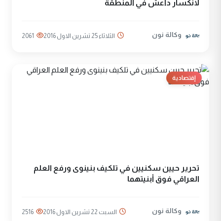
لانكسار داعش في المنطقة
وكالة نون
الثلاثاء 25 تشرين الاول 2016
2061
إقتصادية
تحرير حيين سكنيين في تلكيف بنينوى ورفع العلم
العراقي فوق أبنيتهما
وكالة نون
السبت 22 تشرين الاول 2016
2516