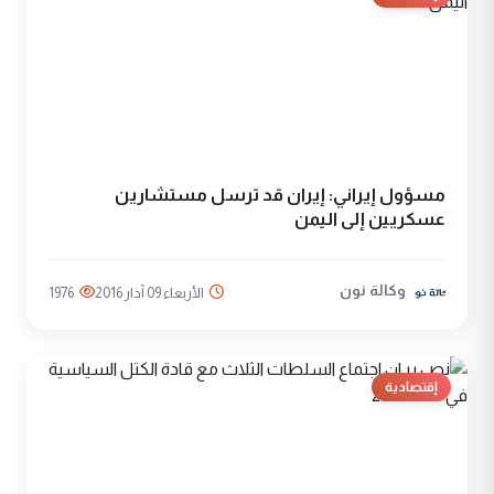
مسؤول إيراني: إيران قد ترسل مستشارين
عسكريين إلى اليمن
وكالة نون
الأربعاء 09 آذار 2016
1976
إقتصادية