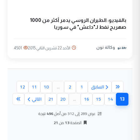
بالفيديو: الطيران الروسي يدمر أكثر من 1000
صهريج نفط لـ"داعش" في سوريا
وكالة نون
الأحد 22 تشرين الثاني 2015
4501
السابق
1
2
...
10
11
12
13
14
15
16
...
20
21
التالي
(الصفحة الحالية)
عرض 289 إلى 312 من أصل
496
نتيجة
الصفحة
13
من
21