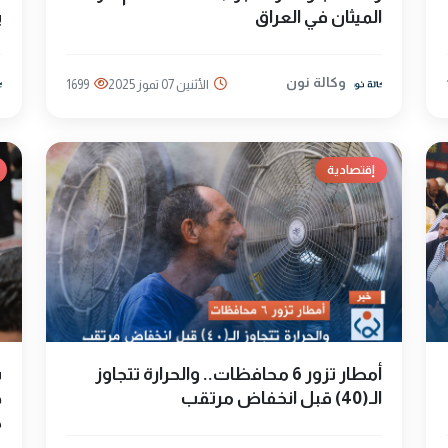
الميثان في العراق
ي
وكالة نون
الأثنين 07 تموز 2025
1699
إقتصادية
أمطار تزور 6 محافظات.. والحرارة تتجاوز
ب
الـ(40) قبل انخفاض مرتقب
ح
ك