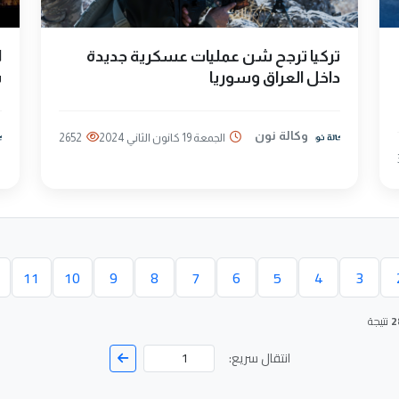
تركيا ترجح شن عمليات عسكرية جديدة
ا
داخل العراق وسوريا
س
وكالة نون
الجمعة 19 كانون الثاني 2024
2652
11
10
9
8
7
6
5
4
3
 الحالية)
2
نتيجة
انتقال سريع: