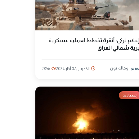
علام تركي: أنقرة تخطط لعملية عسكرية
رية شمالي العراق
وكالة نون
الخميس 07 آذار 2024
2856
إقتصادية