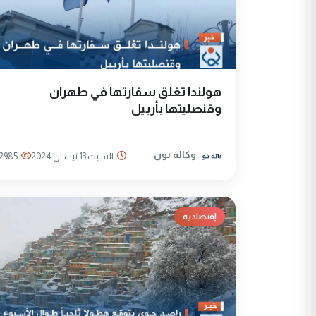
هولندا تغلق سفارتها في طهران
وقنصليتها بأربيل
وكالة نون
السبت 13 نيسان 2024
2985
إقتصادية