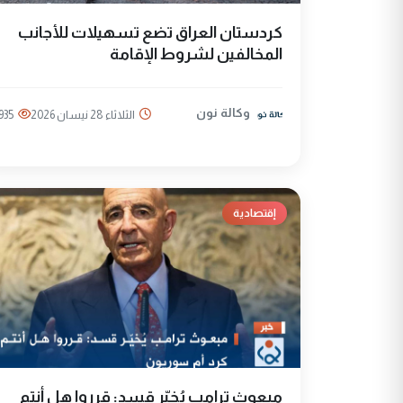
كردستان العراق تضع تسهيلات للأجانب
المخالفين لشروط الإقامة
وكالة نون
الثلاثاء 28 نيسان 2026
935
إقتصادية
مبعوث ترامب يُخيّر قسد: قرروا هل أنتم