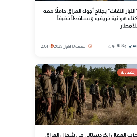
التيار النفاث" يجتاح أجواء العراق حاملاً معه
تلة هوائية خريفية وتساقطاً خفيفاً
لأمطار
وكالة نون
السبت 13 ايلول 2025
2351
إقتصادية
زب العمال الكردستاني في شمال العراق