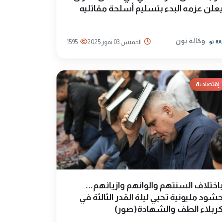
علن عزمه البدء بتسليم أسلحة مقاتليه
وكالة نون
الخميس 03 تموز 2025
1595
إقتصادية
اختلاف السنتهم والوانهم وازيائهم...
شود مليونية تحيي ليلة القدر الثالثة في
ربلاء الطف والشهادة(صور)