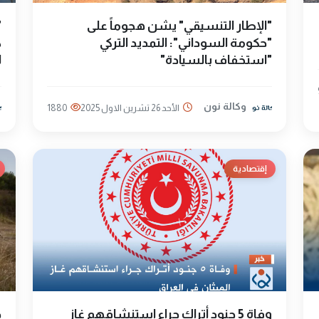
"الإطار التنسيقي" يشن هجوماً على
"
"حكومة السوداني": التمديد التركي
ك
"استخفاف بالسيادة"
ل
وكالة نون
الأحد 26 تشرين الاول 2025
1880
إقتصادية
وفاة 5 جنود أتراك جراء استنشاقهم غاز
ح