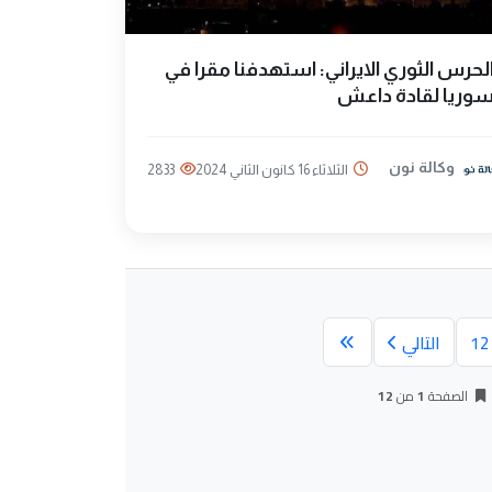
لحرس الثوري الايراني: استهدفنا مقرا في
وريا لقادة داعش
وكالة نون
الثلاثاء 16 كانون الثاني 2024
2833
12
التالي
الصفحة
1
من
12