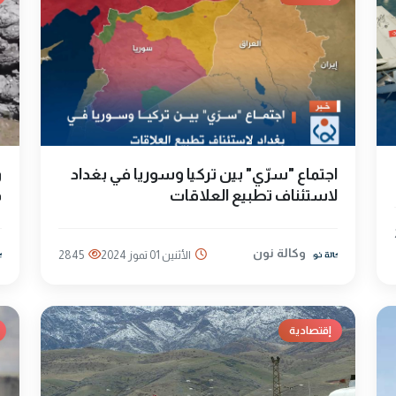
اجتماع "سرّي" بين تركيا وسوريا في بغداد
لاستئناف تطبيع العلاقات
ف
وكالة نون
الأثنين 01 تموز 2024
2845
إقتصادية