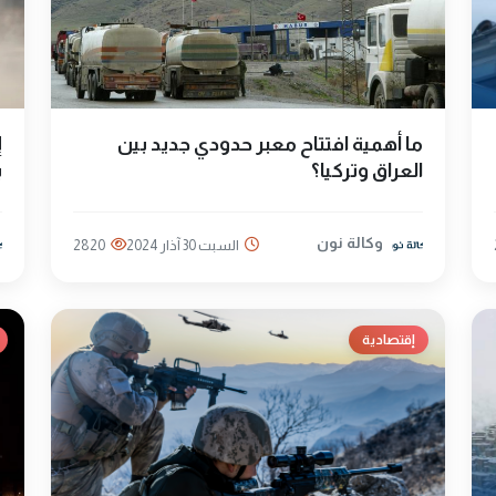
ما أهمية افتتاح معبر حدودي جديد بين
إ
العراق وتركيا؟
ب
وكالة نون
السبت 30 آذار 2024
2820
إقتصادية