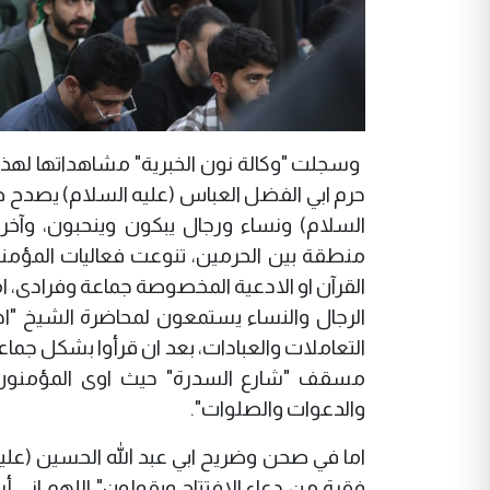
وسجلت "وكالة نون الخبرية" مشاهداتها لهذه
حرم ابي الفضل العباس (عليه السلام) يصدح ص
السلام) ونساء ورجال يبكون وينحبون، وآخر
منطقة بين الحرمين، تنوعت فعاليات المؤمني
القرآن او الادعية المخصوصة جماعة وفرادى،
الرجال والنساء يستمعون لمحاضرة الشيخ "
التعاملات والعبادات، بعد ان قرأوا بشكل جم
مسقف "شارع السدرة" حيث اوى المؤمنون من 
والدعوات والصلوات".
اما في صحن وضريح ابي عبد الله الحسين (علي
فقرة من دعاء الافتتاح ويقولون" اللهم اني 