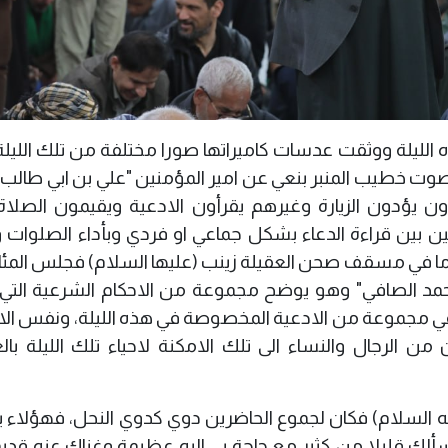
 الليلة ووثقت عدسات كاميراتها صورا مختلفة من تلك الليلة
وت خطيب المنبر بنعي عن امير المؤمنين "علي بن ابي طالب" 
ون يؤدون الزيارة وغيرهم يقرأون الادعية ويقيمون الصلاة
ن بين قراءة الدعاء بشكل جماعي او فردي وبأداء الصلوات و
 اما في مسقف صحن العقيلة زينب (عليها السلام) فجلس المئ
احمد الصافي" وهو يوضح مجموعة من الاحكام الشرعية الت
اعي مجموعة من الادعية المخصوصة في هذه الليلة، ونفس الا
الرجال والنساء الى تلك الامكنة لاحياء تلك الليلة بالع
ه السلام) فكان لجموع الحاضرين دوي كدوي النحل، فهؤلاء ي
أسألك قليلا من كثير مع حاجة بي اليه عظيمة وغناك عنه قدي