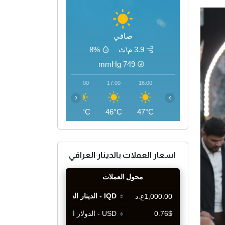
صافي
3.9 م\ث
8%
mmHg
749
20:00
19:00
18:00
17:00
16:00
‹
›
41°C
43°C
45°C
46°C
47°C
اسعار العملات بالدينار العراقي