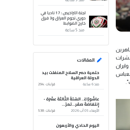
لجنة التراخيص : 17 ناديا في
دوري نجوم العراق و3 فرق
خارج الضوابط
منذ 5 ساعة
طاهرين
عشرات
المقالات
وايران
حتمية حصر السلاح المنفلت بيد
العباس
الدولة العراقية
.
منذ 6 ساعة
قراءات :
294
عاشُورْاءُ.. السّنَةُ الثّالثةَ عشَرَة -
إِنتفاضةُ صفَر…تمرّ...
الأربعاء 05 آب 2026
قراءات :
538
اليوم الحادي والأربعون