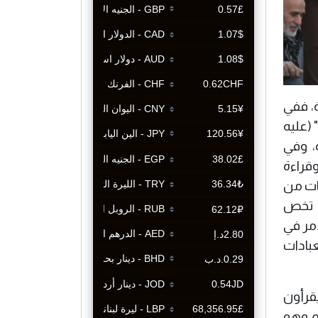
، ففي
(عليه
، وفي
قراءة
ات من
ي تخص
مر في
بادات
قرأون
م وهو