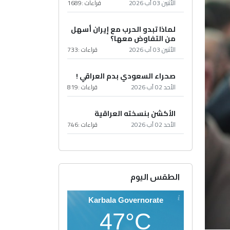
الأثنين 03 آب 2026
قراءات :
1689
لماذا تبدو الحرب مع إيران أسهل
من التفاوض معها؟
الأثنين 03 آب 2026
قراءات :
733
صحراء السعودي بدم العراقي !
الأحد 02 آب 2026
قراءات :
819
الأكشن بنسخته العراقية
الأحد 02 آب 2026
قراءات :
746
الطقس اليوم
Karbala Governorate
47°C