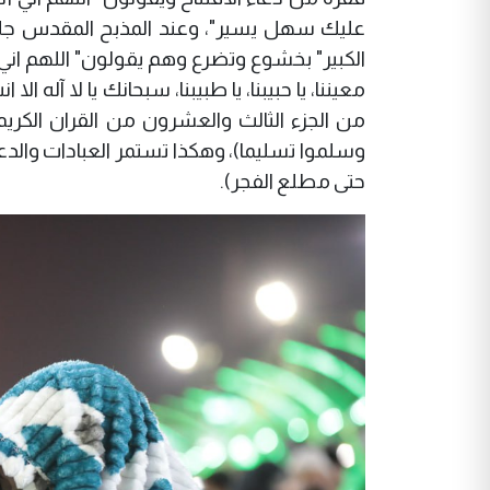
عليك سهل يسير"، وعند المذبح المقدس جل
الكبير" بخشوع وتضرع وهم يقولون" اللهم اني باسمك يا
معيننا، يا حبيبنا، يا طبيبنا، سبحانك يا لا آله 
من الجزء الثالث والعشرون من القران الكريم (
وسلموا تسليما)، وهكذا تستمر العبادات والد
حتى مطلع الفجر).