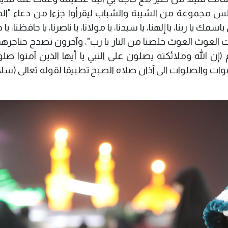
س مجموعة من الشيبة والشباب ليقرأوا جزءا من دعاء "ا
 ربنا، يا إلهنا، يا سيدنا، يا مولانا، يا ناصرنا، يا حافظنا، يا دلي
الا انت الغوث الغوث خلصنا من النار يا رب"، وآخرون تصدح حناجرهم
إن الله وملائكته يصلون على النبي يا أيها الذين آمنوا صلو
عوات والصلوات الى آذان صلاة الصبح تطبيقا لقوله تعالى (س