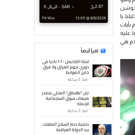
لجوشن
لنا، يا
 بآيات
CurrencyRate
ا عليه
لام هي
اقرأ أيضاً
لجنة التراخيص : 17 ناديا في
دوري نجوم العراق و3 فرق
خارج الضوابط
منذ 5 ساعة
تين "طقطق" المحلي يتصدر
مبيعات سوق السليمانية
للجملة
منذ 3 ساعة
حتمية حصر السلاح المنفلت
بيد الدولة العراقية