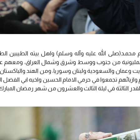
لاكرم محمـد(صلى الله عليه وآله وسلم) واهل بيته الطيبين ال
المليونية من جنوب ووسط وشرق وشمال العراق، ومعهم 
يت وعمان والسعودية ولبنان وسوريا، ومن الهند والباكستان 
 وازيائهم تجمعوا في حرمي الامام الحسين واخيه ابي الفضل 
القدر الثالثة في ليلة الثالث والعشرون من شهر رمضان المبارك"