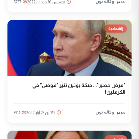
وكالة نون
الخميس 30 حزيران 2022
5757
إقتصادية
"مرض خطير"... صحّة بوتين تثير "فوضى" في
الكرملين!
وكالة نون
الأثنين 23 آيار 2022
3911