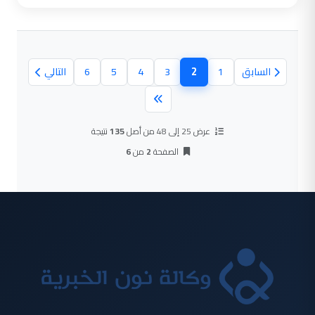
2
السابق
1
3
4
5
6
التالي
(الصفحة الحالية)
عرض 25 إلى 48 من أصل
135
نتيجة
الصفحة
2
من
6