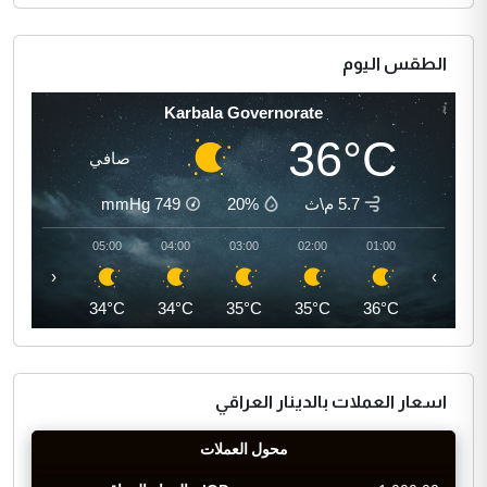
الطقس اليوم
Karbala Governorate
36°C
صافي
5.7 م\ث
20%
749
mmHg
06:00
05:00
04:00
03:00
02:00
01:00
‹
›
33°C
34°C
34°C
35°C
35°C
36°C
اسعار العملات بالدينار العراقي