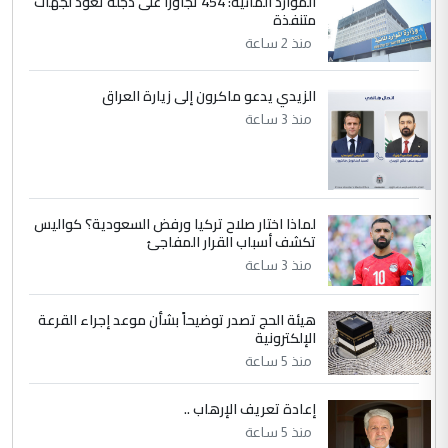
الموارد المائية: 454 تجاوزاً على دجلة تعود لجهات
4
متنفذة
يوسف غزوان عصمت
منذ 2 ساعة
التعليق : بكالوريوس فيزياء طبية متزوج و
زوجتي أيضا بكالوريوس سكني بغداد أرغب في
إكمال دراستي داخل ...
الزيدي يدعو ماكرون إلى زيارة العراق
السعودية توافق على الاستمرار في
منذ 3 ساعة
الموضوع :
إعطاء 100 منحة دراسية للطلبة العراقيين في
جامعاتها سنويا
لماذا اختار صلاح تركيا ورفض السعودية؟ كواليس
5
عبد الأمير جاسم هليل
تكشف أسباب القرار المفاجئ
التعليق : نحن اباء الطلاب الأوائل على العراق
منذ 3 ساعة
نتشرف بلقاء السيد احمد الصافي في العتبات
الحسنية لزرع ...
هيئة الحج تصدر توضيحاً بشأن موعد إجراء القرعة
مكتب السيد احمد الصافي : لا يوجود
الإلكترونية
الموضوع :
لدينا اي حساب على الفيس بوك وتويتر
منذ 5 ساعة
إعادة تعريف الإرهاب ..
منذ 5 ساعة