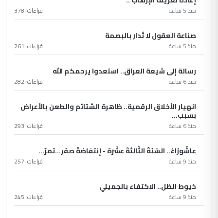
منذ 5 ساعة
قراءات :
378
صناعة العقول لا تُدار بالبصمة
منذ 5 ساعة
قراءات :
261
رسالة إلى شيعة العراق.. استعدوا يرحمكم الله
منذ 6 ساعة
قراءات :
282
انهيار الأخلاق الرقمية.. ظاهرة الشتائم والطعن بالأعراض
بسبب...
منذ 6 ساعة
قراءات :
293
عاشُورْاءُ.. السّنَةُ الثّالثةَ عشَرَة - إِنتفاضةُ صفَر…تمرّ...
منذ 9 ساعة
قراءات :
257
خيوط الظل.. الاكتفاء بالجميلي
منذ 9 ساعة
قراءات :
245