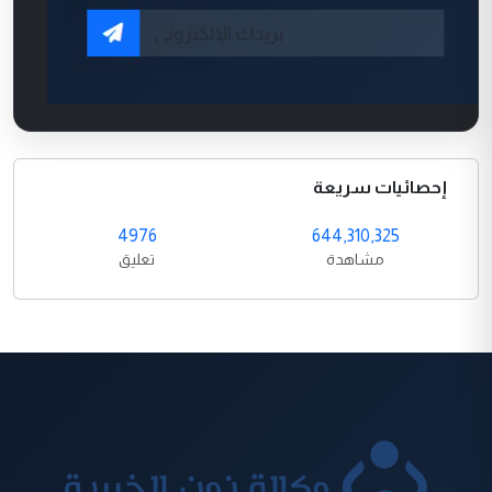
إحصائيات سريعة
4976
644,310,325
مشاهدة
تعليق