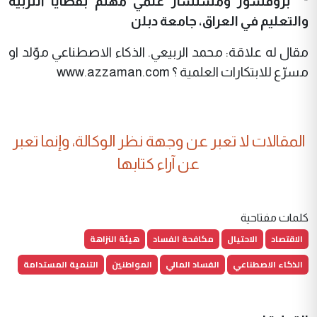
* بروفسور ومستشار علمي مهتم بقضايا التربية
والتعليم في العراق، جامعة دبلن
مقال له علاقة: محمد الربيعي. الذكاء الاصطناعي موّلد او
مسرّع للابتكارات العلمية ؟ www.azzaman.com
المقالات لا تعبر عن وجهة نظر الوكالة، وإنما تعبر
عن آراء كتابها
كلمات مفتاحية
الاقتصاد
الاحتيال
مكافحة الفساد
هيئة النزاهة
الذكاء الاصطناعي
الفساد المالي
المواطنين
التنمية المستدامة