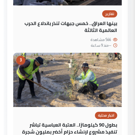
تقارير
بينها العراق.. خمس جبهات تنذر باندلاع الحرب
العالمية الثالثة
566 مشاهدة
--
منذ 9 ساعة
3
اخبار محلية
بطول 90 كيلومترًا.. العتبة العباسية تباشر
تنفيذ مشروع لإنشاء حزام أخضر بمليون شجرة