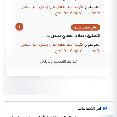
هيئة الحج تصدر قرارا يخص "لم الشمل"
الموضوع :
وتعديل استمارة قرعة الحج
2
صلاح مهدي حسن
التعليق : صلاح مهدي حسن ...
هيئة الحج تصدر قرارا يخص "لم الشمل"
الموضوع :
وتعديل استمارة قرعة الحج
يتم التحديث اولا باول
3
hadi
التعليق : تحيه اخويه حسينيه اي انسان مهما
كان محدود المعرفه بتفاصيل احداث المنطقه
يقول بما لايقبل ...
أردوغان يؤكد ان اتفاقية مكة للدفاع
الموضوع :
المشترك لا تستهدف أية دولة ومفتوحة لانضمام
الدول الشقيقة
آخر الاضافات