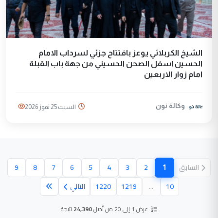
الشيخ الكربلائي يوعز بافتتاح جزئي لسرداب الامام
الحسين اسفل الصحن الحسيني من جهة باب القبلة
امام زوار الاربعين
وكالة نون
السبت 25 تموز 2026
1
السابق
2
3
4
5
6
7
8
9
(الصفحة الحالية)
10
...
1219
1220
التالي
عرض 1 إلى 20 من أصل
24,390
نتيجة